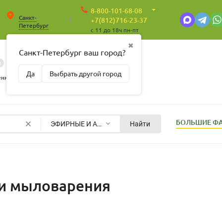
8-800-101-68-08
Санкт-
+7(812)716-23-37
Петербург
c 11 до 18ч пн-пт
✖
Санкт-Петербург ваш город?
0
0
Корзина
Да
Выбрать другой город
Пусто
енные
БОЛЬШИЕ Ф
ЭФИРНЫЕ И АРОМАМАСЛА
Найти
 и мыловарения