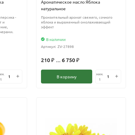
ка
Ароматическое масло Яблока
натуральное
персика -
Пронзительный аромат свежего, сочного
т и
яблока и выраженный омолаживающий
ение,
эффект
черами.
В наличии
Артикул:
ZV-27898
210
... 6 750
₽
₽
ин.
мин.
В корзину
1
1