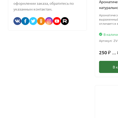
Ароматиче
оформлении заказа, обратитесь по
натуральн
указанным контактам.
Ароматическ
выраженный
отличается 
В налич
Артикул:
ZV
250
...
₽
В 