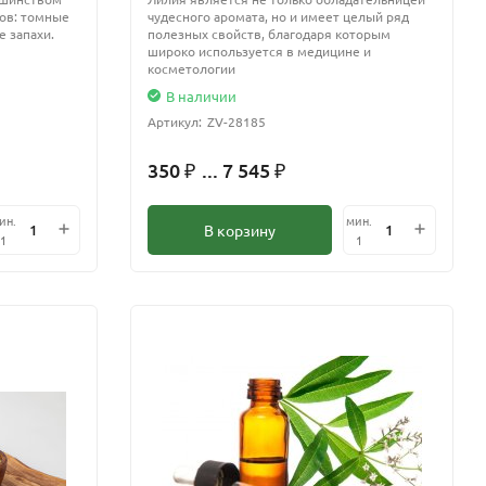
ов: томные
чудесного аромата, но и имеет целый ряд
 запахи.
полезных свойств, благодаря которым
широко используется в медицине и
косметологии
В наличии
Артикул:
ZV-28185
350
... 7 545
₽
₽
ин.
мин.
В корзину
1
1