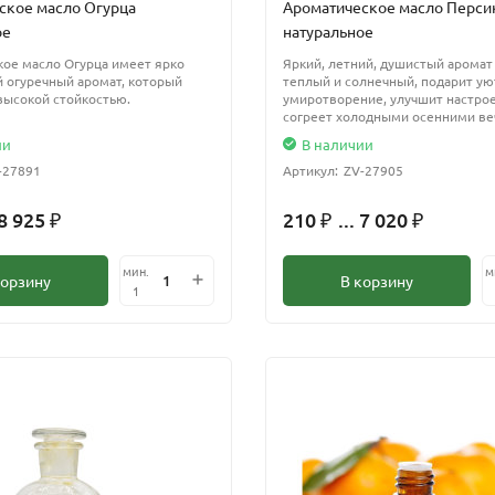
ское масло Огурца
Ароматическое масло Перси
ое
натуральное
ое масло Огурца имеет ярко
Яркий, летний, душистый аромат 
 огуречный аромат, который
теплый и солнечный, подарит ую
высокой стойкостью.
умиротворение, улучшит настро
согреет холодными осенними ве
ии
В наличии
-27891
Артикул:
ZV-27905
 8 925
210
... 7 020
₽
₽
₽
мин.
м
корзину
В корзину
1