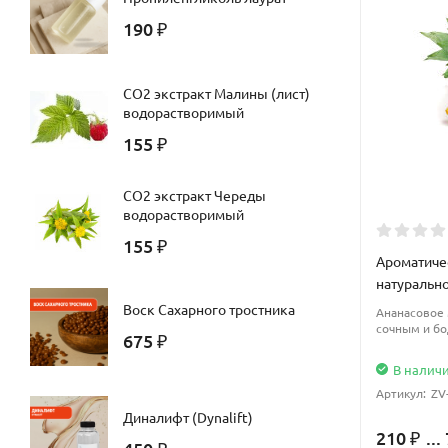
190
₽
CО2 экстракт Малины (лист)
водорастворимый
155
₽
CО2 экстракт Череды
водорастворимый
155
₽
Ароматиче
натуральн
Воск Сахарного тростника
Ананасовое 
сочным и б
675
₽
В налич
Артикул:
ZV
Диналифт (Dynalift)
210
...
₽