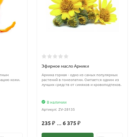
Эфирное масло Арники
итным
Арника горная - одно из самых популярных
рацию кожи.
растений в гомеопатии. Считается одним из
лучших средств от синяков и кровоподтеков.
В наличии
Артикул:
ZV-28135
235
... 6 375
₽
₽
ин.
мин.