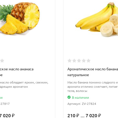
ское масло ананаса
Ароматическое масло банан
ое
натуральное
масло обладает ярким, свежим,
Масло банана помимо сладкого и
одрящим ароматом
аромата отлично смягчает, питае
тела, волосы
ии
В наличии
-27817
Артикул:
ZV-27824
 7 020
210
... 7 020
₽
₽
₽