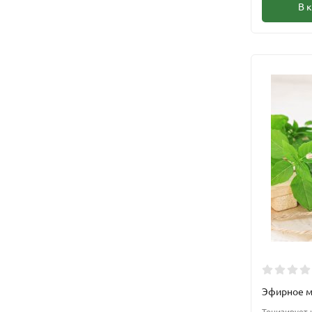
В 
Эфирное м
Тонизирует 