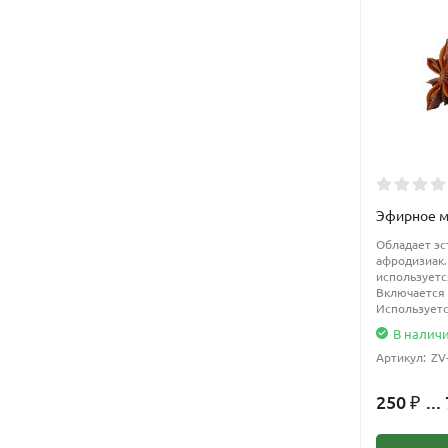
Эфирное м
Обладает э
афродизиак.
используетс
Включается 
Используетс
В налич
Артикул:
ZV
250
...
₽