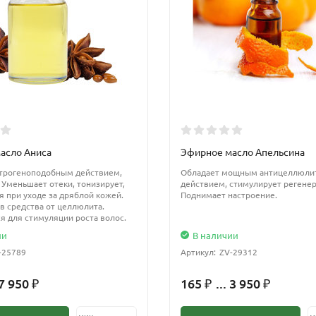
асло Аниса
Эфирное масло Апельсина
строгеноподобным действием,
Обладает мощным антицеллюл
 Уменьшает отеки, тонизирует,
действием, стимулирует регене
я при уходе за дряблой кожей.
Поднимает настроение.
в средства от целлюлита.
я для стимуляции роста волос.
ии
В наличии
-25789
Артикул:
ZV-29312
 7 950
165
... 3 950
₽
₽
₽
мин.
м