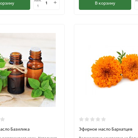
корзину
В корзину
1
асло Базилика
Эфирное масло Бархатцев
и разглаживает кожу. Наполняет
Великолепно сочетается со бол