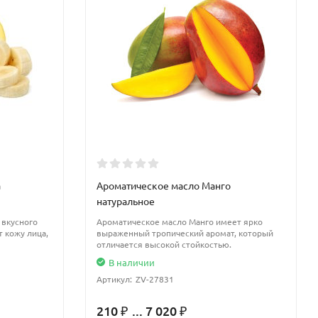
а
Ароматическое масло Манго
натуральное
 вкусного
Ароматическое масло Манго имеет ярко
т кожу лица,
выраженный тропический аромат, который
отличается высокой стойкостью.
В наличии
Артикул:
ZV-27831
210
... 7 020
₽
₽