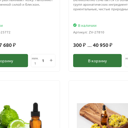
енной силой и блеском.
групп ароматических ингредиент
ориентальные, чистые природные
ии
В наличии
-25772
Артикул:
ZV-27810
 7 680
300
... 40 950
₽
₽
₽
мин.
м
корзину
В корзину
1