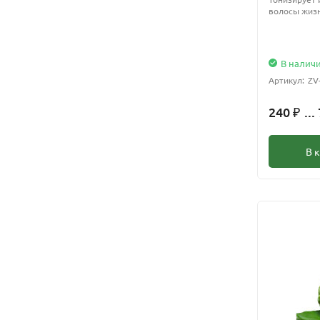
волосы жизн
В налич
Артикул:
ZV
240
...
₽
В 