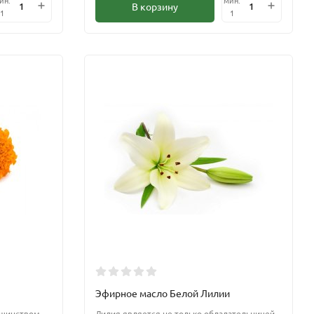
В корзину
1
1
Эфирное масло Белой Лилии
ьшинством
Лилия является не только обладательницей