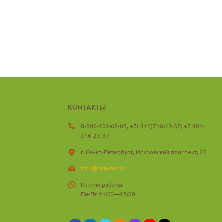
КОНТАКТЫ
8-800-101-68-08, +7( 812)716-23-37; +7 901-
316-23-37
г. Санкт-Петербург, Искровский проспект, 22
info@zelyevar.ru
Режим работы:
Пн-Пт 11:00—18:00