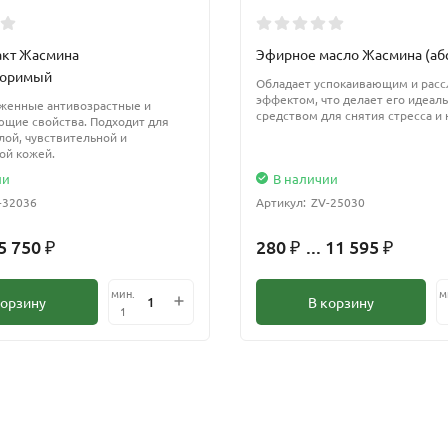
акт Жасмина
Эфирное масло Жасмина (аб
воримый
Обладает успокаивающим и рас
эффектом, что делает его идеал
женные антивозрастные и
средством для снятия стресса и 
щие свойства. Подходит для
елой, чувствительной и
ой кожей.
ии
В наличии
-32036
Артикул:
ZV-25030
 5 750
280
... 11 595
₽
₽
₽
мин.
м
корзину
В корзину
1