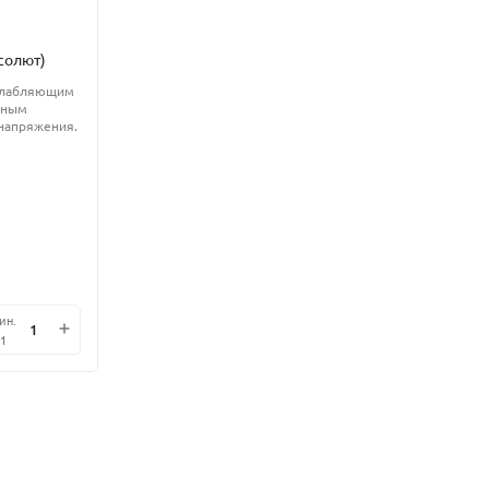
солют)
слабляющим
ьным
напряжения.​
ин.
1