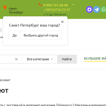
8-800-101-68-08
Санкт-
+7(812)716-23-37
Петербург
c 11 до 18ч пн-пт
✖
Санкт-Петербург ваш город?
0
0
Корзина
Да
Выбрать другой город
Пусто
енные
БОЛЬШИЕ Ф
Все категории
Найти
бсолют
лют
ть с доставкой в интернет-магазине
Zelyevar.ru | Магазин компоне