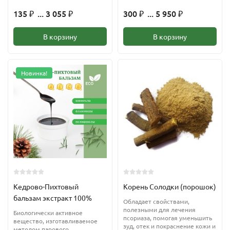
135
... 3 055
300
... 5 950
₽
₽
₽
₽
В корзину
В корзину
Новинка!
Кедрово-Пихтовый
Корень Солодки (порошок)
бальзам экстракт 100%
Обладает свойствами,
полезными для лечения
Биологически активное
псориаза, помогая уменьшить
вещество, изготавливаемое
зуд, отек и покраснение кожи и
методом парового