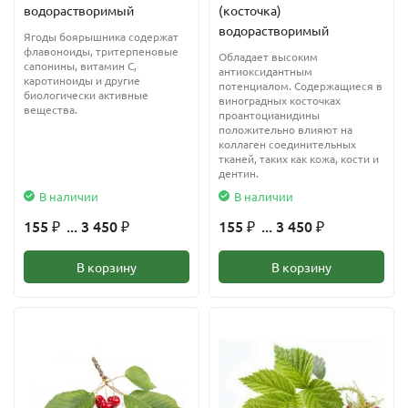
водорастворимый
(косточка)
водорастворимый
Ягоды боярышника содержат
флавоноиды, тритерпеновые
Обладает высоким
сапонины, витамин С,
антиоксидантным
каротиноиды и другие
потенциалом. Содержащиеся в
биологически активные
виноградных косточках
вещества.
проантоцианидины
положительно влияют на
коллаген соединительных
тканей, таких как кожа, кости и
дентин.
В наличии
В наличии
155
... 3 450
155
... 3 450
₽
₽
₽
₽
В корзину
В корзину