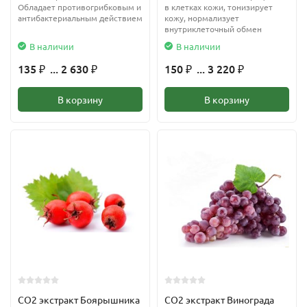
Обладает противогрибковым и
в клетках кожи, тонизирует
антибактериальным действием
кожу, нормализует
внутриклеточный обмен
В наличии
В наличии
135
... 2 630
150
... 3 220
₽
₽
₽
₽
В корзину
В корзину
CО2 экстракт Боярышника
CО2 экстракт Винограда