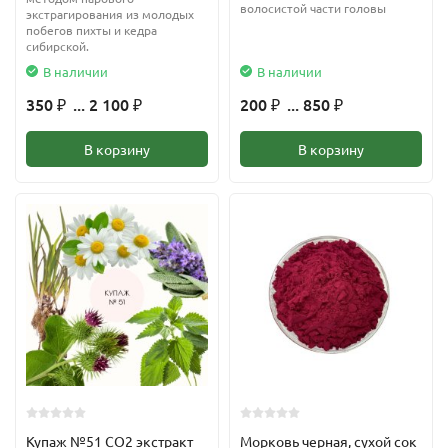
волосистой части головы
экстрагирования из молодых
побегов пихты и кедра
сибирской.
В наличии
В наличии
350
... 2 100
200
... 850
₽
₽
₽
₽
В корзину
В корзину
Купаж №51 CO2 экстракт
Морковь черная, сухой сок