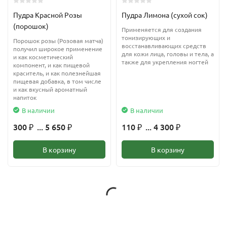
Пудра Красной Розы
Пудра Лимона (сухой сок)
(порошок)
Применяется для создания
тонизирующих и
Порошок розы (Розовая матча)
восстанавливающих средств
получил широкое применение
для кожи лица, головы и тела, а
и как косметический
также для укрепления ногтей
компонент, и как пищевой
краситель, и как полезнейшая
пищевая добавка, в том числе
и как вкусный ароматный
напиток
В наличии
В наличии
300
... 5 650
110
... 4 300
₽
₽
₽
₽
В корзину
В корзину