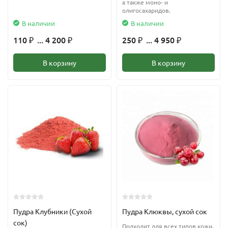
а также моно- и
олигосахаридов.
В наличии
В наличии
110
... 4 200
250
... 4 950
₽
₽
₽
₽
В корзину
В корзину
Пудра Клубники (Сухой
Пудра Клюквы, сухой сок
сок)
Подходит для всех типов кожи,