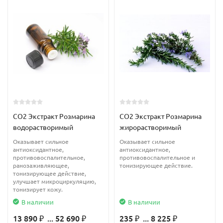
CO2 Экстракт Розмарина
CO2 Экстракт Розмарина
водорастворимый
жирорастворимый
Оказывает сильное
Оказывает сильное
антиоксидантное,
антиоксидантное,
противовоспалительное,
противовоспалительное и
ранозаживляющее,
тонизирующее действие.
тонизирующее действие,
улучшает микроциркуляцию,
тонизирует кожу.
В наличии
В наличии
13 890
... 52 690
235
... 8 225
₽
₽
₽
₽