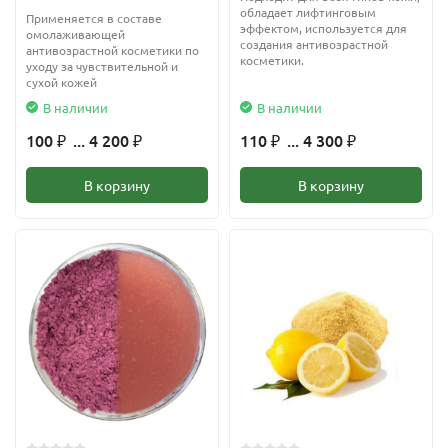
обладает лифтинговым
Применяется в составе
эффектом, используется для
омолаживающей
создания антивозрастной
антивозрастной косметики по
косметики.
уходу за чувствительной и
сухой кожей
В наличии
В наличии
100
... 4 200
110
... 4 300
₽
₽
₽
₽
В корзину
В корзину