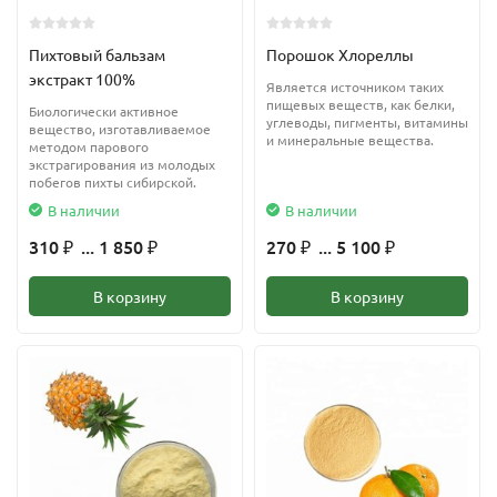
Пихтовый бальзам
Порошок Хлореллы
экстракт 100%
Является источником таких
пищевых веществ, как белки,
Биологически активное
углеводы, пигменты, витамины
вещество, изготавливаемое
и минеральные вещества.
методом парового
экстрагирования из молодых
побегов пихты сибирской.
В наличии
В наличии
310
... 1 850
270
... 5 100
₽
₽
₽
₽
В корзину
В корзину