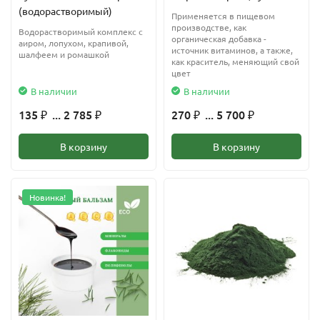
(водорастворимый)
Применяется в пищевом
производстве, как
Водорастворимый комплекс с
органическая добавка -
аиром, лопухом, крапивой,
источник витаминов, а также,
шалфеем и ромашкой
как краситель, меняющий свой
цвет
В наличии
В наличии
135
... 2 785
270
... 5 700
₽
₽
₽
₽
В корзину
В корзину
Новинка!