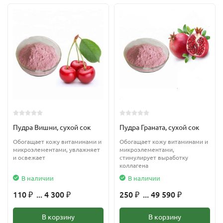
Пудра Вишни, сухой сок
Пудра Граната, сухой сок
Обогащает кожу витаминами и
Обогащает кожу витаминами и
микроэлементами, увлажняет
микроэлементами,
и освежает
стимулирует выработку
коллагена
В наличии
В наличии
110
... 4 300
250
... 49 590
₽
₽
₽
₽
В корзину
В корзину