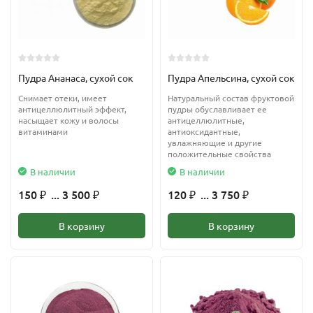
Пудра Ананаса, сухой сок
Пудра Апельсина, сухой сок
Снимает отеки, имеет
Натуральный состав фруктовой
антицеллюлитный эффект,
пудры обуславливает ее
насыщает кожу и волосы
антицеллюлитные,
витаминами
антиоксидантные,
увлажняющие и другие
положительные свойства
В наличии
В наличии
150
... 3 500
120
... 3 750
₽
₽
₽
₽
В корзину
В корзину