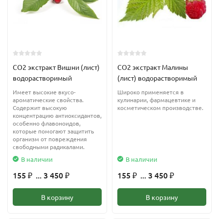
CО2 экстракт Вишни (лист)
CО2 экстракт Малины
водорастворимый
(лист) водорастворимый
Имеет высокие вкусо-
Широко применяется в
ароматические свойства.
кулинарии, фармацевтике и
Содержит высокую
косметическом производстве.
концентрацию антиоксидантов,
особенно флавоноидов,
которые помогают защитить
организм от повреждения
свободными радикалами.
В наличии
В наличии
155
... 3 450
155
... 3 450
₽
₽
₽
₽
В корзину
В корзину