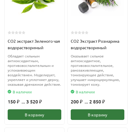
CO2 экстракт Зеленого чая
CO2 Экстракт Розмарина
водорастворимый
водорастворимый
Обладает сильным
Оказывает сильное
антиоксидантным,
антиоксидантное,
противовоспалительным и
противовоспалительное,
успокаивающим
ранозаживляющее,
воздействием. Моделирует,
тонизирующее действие,
укрепляет и уплотняет дерму,
улучшает микроциркуляцию,
оказывая дренажное действие.
тонизирует кожу.
В наличии
В наличии
150
... 3 520
200
... 2 850
₽
₽
₽
₽
В корзину
В корзину