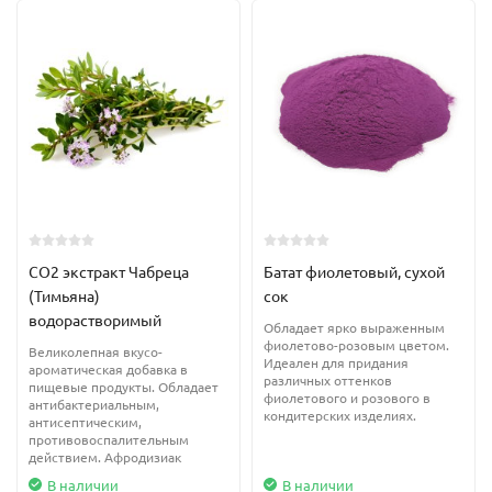
CО2 экстракт Чабреца
Батат фиолетовый, сухой
(Тимьяна)
сок
водорастворимый
Обладает ярко выраженным
фиолетово-розовым цветом.
Великолепная вкусо-
Идеален для придания
ароматическая добавка в
различных оттенков
пищевые продукты. Обладает
фиолетового и розового в
антибактериальным,
кондитерских изделиях.
антисептическим,
противовоспалительным
действием. Афродизиак
В наличии
В наличии