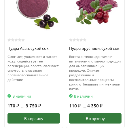
Пудра Асаи, сухой сок
Пудра Брусники, сухой сок
Смягчает, увлажняет и питает
Богата антиоксидантами и
кожу, содействует ее
витаминами, отлично подходит
регенерации, восстанавливает
для омолаживающих
упругость, оказывает
процедур. Снимает
противовоспалительное
раздражение и
действие
воспалительные процессы
кожи, отбеливает пигментные
пятна
В наличии
В наличии
170
... 3 750
110
... 4 350
₽
₽
₽
₽
В корзину
В корзину