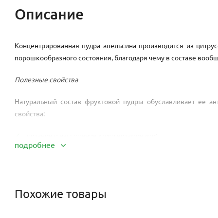
Описание
Концентрированная пудра апельсина производится из цитру
порошкообразного состояния, благодаря чему в составе вообщ
Полезные свойства
Натуральный состав фруктовой пудры обуславливает ее а
свойства:
питание и насыщение кожи витаминами;
подробнее
интенсивное увлажнение и успокоение;
стимулирующие кровотоки и укрепляющие ломкие сосуды
дренажные, функции очищения.
Похожие товары
Действие пудры апельсина также направлено на снижение акт