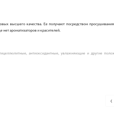
совых высшего качества. Ее получают посредством просушивани
е нет ароматизаторов и красителей.
нтицеллюлитные, антиоксидантные, увлажняющие и другие поло
;
‹
ивности сальных желез и максимальное освежение кожи.