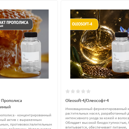
ческих средств:
а;
ие составы в рекомендованных пропорциях.
т Прополиса
Oleosoft-4/Олеософт-4
римый
Инновационный ферментированный 
15-20%, скрабы, пилинги, маски - до 100%
растительных масел, разработанный 
прополиса - концентрированный
интенсивного ухода за кожей и волос
мый актив с выраженным
Обладает высокой биодоступностью,
ьным, противовоспалительным
впитывается, обеспечивает питание,
щим действием. Используется