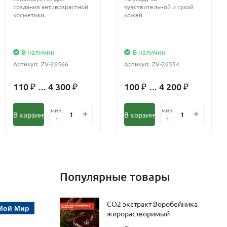
создания антивозрастной
чувствительной и сухой
косметики.
кожей
В наличии
В наличии
Артикул:
ZV-26566
Артикул:
ZV-26554
110
... 4 300
100
... 4 200
₽
₽
₽
₽
мин.
мин.
В корзину
В корзину
1
1
Популярные товары
СО2 экстракт Воробейника
Мой Мир
жирорастворимый