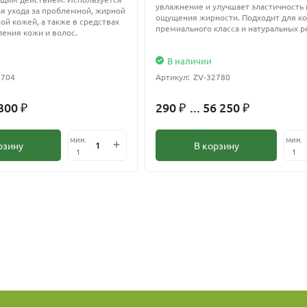
увлажнение и улучшает эластичность 
ля ухода за проблемной, жирной
ощущения жирности. Подходит для к
ой кожей, а также в средствах
премиального класса и натуральных р
ления кожи и волос.
В наличии
2704
Артикул:
ZV-32780
 300
290
... 56 250
₽
₽
₽
мин.
мин.
рзину
В корзину
1
1