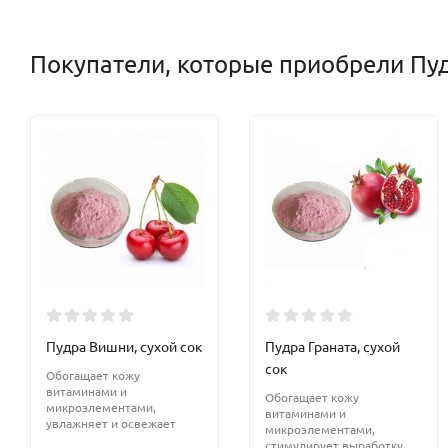
Покупатели, которые приобрели Пудр
Пудра Вишни, сухой сок
Пудра Граната, сухой
сок
Обогащает кожу
витаминами и
Обогащает кожу
микроэлементами,
витаминами и
увлажняет и освежает
микроэлементами,
стимулирует выработку