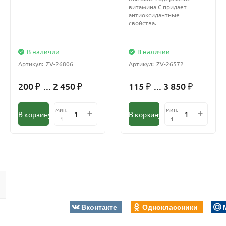
витамина С придает
антиоксидантные
свойства.
В наличии
В наличии
Артикул:
ZV-26806
Артикул:
ZV-26572
200
... 2 450
115
... 3 850
₽
₽
₽
₽
мин.
мин.
В корзину
В корзину
1
1
Вконтакте
Одноклассники