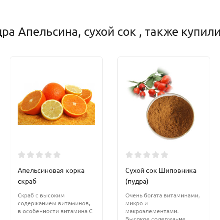
а Апельсина, сухой сок , также купил
Апельсиновая корка
Сухой сок Шиповника
скраб
(пудра)
Скраб с высоким
Очень богата витаминами,
содержанием витаминов,
микро и
в особенности витамина С
макроэлементами.
Высокое содержание