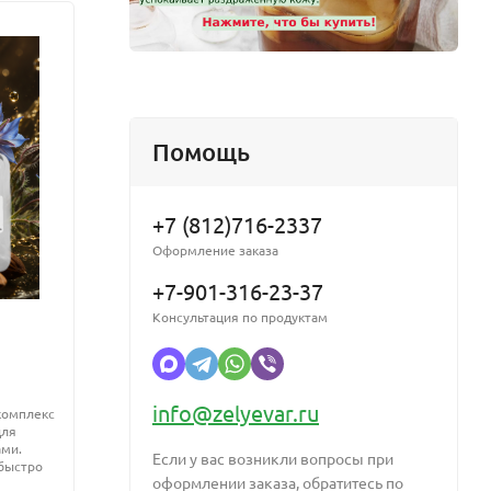
Помощь
+7 (812)716-2337
Оформление заказа
+7-901-316-23-37
Консультация по продуктам
Микромульс натуральный ПАВ для
Zinc 
жидких гидрофильных масел от 5кг
info@zelyevar.ru
комплекс
Против
для
высыпа
Натуральный ПАВ для создания растекаемых и
ами.
предот
мицеллярных масел
Если у вас возникли вопросы при
 быстро
оформлении заказа, обратитесь по