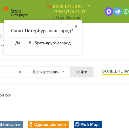
8-800-101-68-08
Санкт-
+7(812)716-23-37
Петербург
c 11 до 18ч пн-пт
✖
Санкт-Петербург ваш город?
0
0
Корзина
Да
Выбрать другой город
Пусто
енные
БОЛЬШИЕ Ф
Все категории
Найти
ой сок
Вконтакте
Одноклассники
Мой Мир