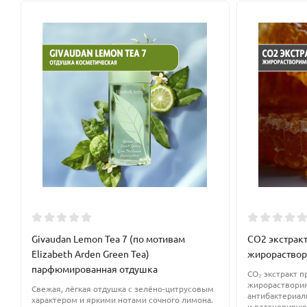
Косметические возможности
Концентрат используется для изготовления множества космети
сывороток для зрелой кожи;
лифтинговых масок или кремов;
косметики с высокой УФ-защитой;
масок, которые сужают поры и устраняют пигментные пятн
обертываний против целлюлита;
продуктов для жирных волос и жирной кожи.
Пудру можно растворять в воде или добавлять в косметическ
Givaudan Lemon Tea 7 (по мотивам
CO2 экстрак
Elizabeth Arden Green Tea)
жирораство
Процент ввода:
до 100% : крема - до 20%, лосьоны/тоники - до 
парфюмированная отдушка
CO₂ экстракт 
жирораствори
Свежая, лёгкая отдушка с зелёно-цитрусовым
антибактериал
характером и яркими нотами сочного лимона.
и регенерирую