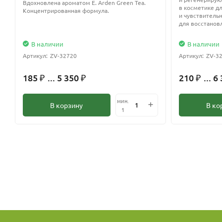
Вдохновлена ароматом E. Arden Green Tea.
в косметике д
Концентрированная формула.
и чувствительн
для восстанов
В наличии
В наличии
Артикул:
ZV-32720
Артикул:
ZV-3
185
... 5 350
210
... 6
₽
₽
₽
мин.
В корзину
В ко
1