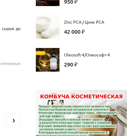
950
₽
Zinc PCA / Цинк PCA
я сырья до
42 000
₽
Oleosoft-4/Олеософт-4
жительные
290
₽
›