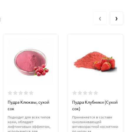
‹
›
и
Пудра Клюквы, сухой
Пудра Клубники (Сухой
сок
сок)
Подходит для всех типов
Применяется в составе
кожи, обладает
омолаживающей
лифтинговым эффектом,
антивозрастной косметики
используется для
по уходу за