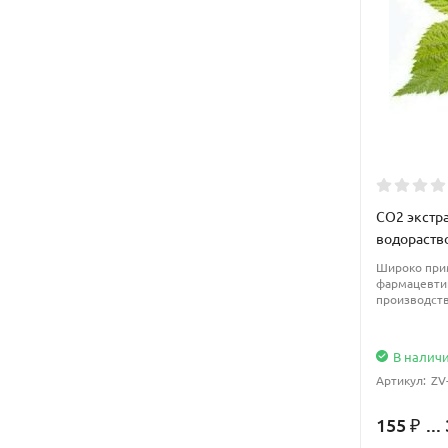
CО2 экстра
водораст
Широко прим
фармацевти
производств
В налич
Артикул:
ZV
155
...
₽