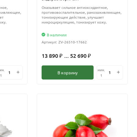
ное,
Оказывает сильное антиоксидантное,
аживляющее,
противовоспалительное, ранозаживляющее,
ет
тонизирующее действие, улучшает
ожу.
микроциркуляцию, тонизирует кожу.
В наличии
Артикул:
ZV-26510-17662
13 890
... 52 690
₽
₽
ин.
мин.
В корзину
1
1