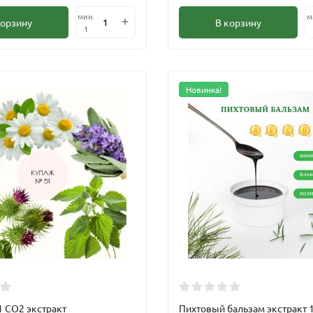
мин.
м
корзину
В корзину
1
Новинка!
 CO2 экстракт
Пихтовый бальзам экстракт