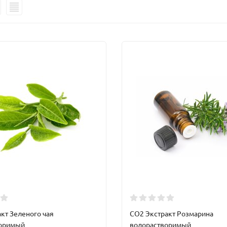
кт Зеленого чая
CO2 Экстракт Розмарина
воримый
водорастворимый