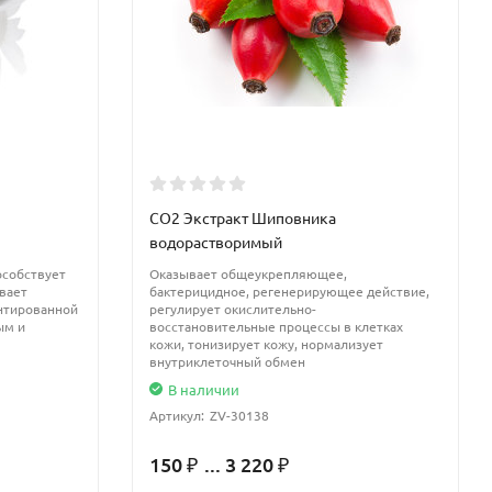
CO2 Экстракт Шиповника
водорастворимый
особствует
Оказывает общеукрепляющее,
вает
бактерицидное, регенерирующее действие,
нтированной
регулирует окислительно-
ым и
восстановительные процессы в клетках
кожи, тонизирует кожу, нормализует
внутриклеточный обмен
В наличии
Артикул:
ZV-30138
150
... 3 220
₽
₽