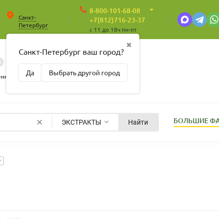
8-800-101-68-08
Санкт-
+7(812)716-23-37
Петербург
c 11 до 18ч пн-пт
✖
Санкт-Петербург ваш город?
0
0
Корзина
Да
Выбрать другой город
Пусто
енные
БОЛЬШИЕ Ф
ЭКСТРАКТЫ
Найти