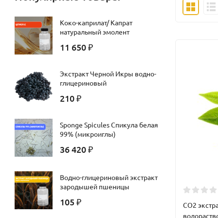
Коко-каприлат/ Капрат
натуральный эмолент
11 650
₽
Экстракт Черной Икры водно-
глицериновый
210
₽
Sponge Spicules Спикула белая
99% (микроиглы)
36 420
₽
Водно-глицериновый экстракт
зародышей пшеницы
105
₽
CO2 экстра
водораст