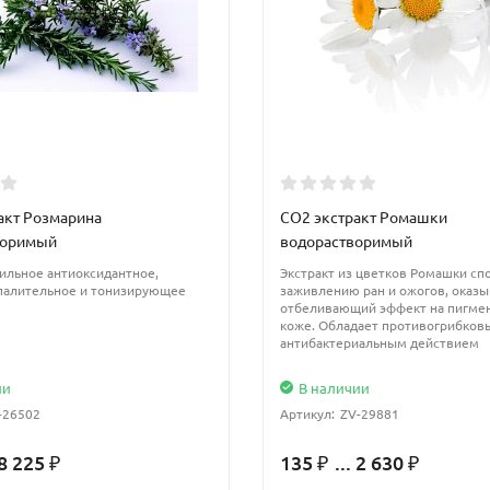
акт Розмарина
CO2 экстракт Ромашки
воримый
водорастворимый
ильное антиоксидантное,
Экстракт из цветков Ромашки сп
палительное и тонизирующее
заживлению ран и ожогов, оказы
отбеливающий эффект на пигме
коже. Обладает противогрибков
антибактериальным действием
ии
В наличии
-26502
Артикул:
ZV-29881
 8 225
135
... 2 630
₽
₽
₽