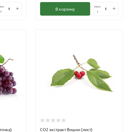
ин.
мин.
В корзину
1
1
точка)
CО2 экстракт Вишни (лист)