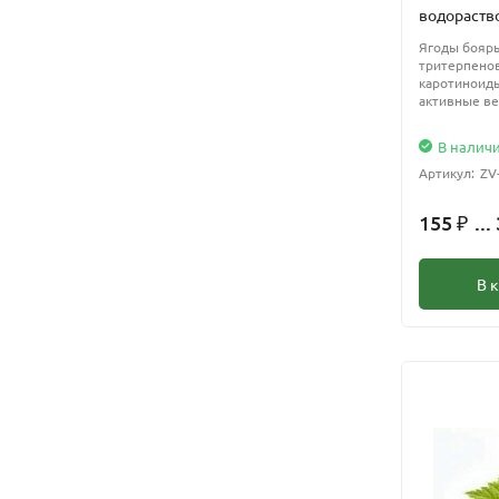
водораст
Ягоды бояр
тритерпенов
каротиноиды
активные ве
В налич
Артикул:
ZV
155
...
₽
В 