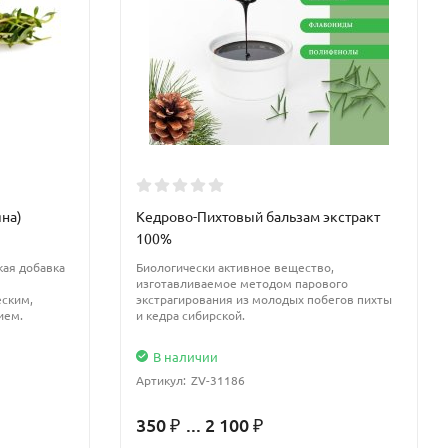
яна)
Кедрово-Пихтовый бальзам экстракт
100%
кая добавка
Биологически активное вещество,
изготавливаемое методом парового
еским,
экстрагирования из молодых побегов пихты
ием.
и кедра сибирской.
В наличии
Артикул:
ZV-31186
350
... 2 100
₽
₽