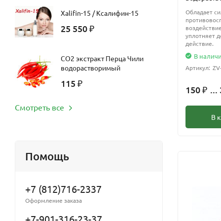
Обладает с
Xalifin-15 / Ксалифин-15
противовос
25 550
воздействие
₽
уплотняет д
действие.
В налич
СО2 экстракт Перца Чили
водорастворимый
Артикул:
ZV
115
₽
150
...
₽
Смотреть все
В 
Помощь
+7 (812)716-2337
Оформление заказа
+7-901-316-23-37