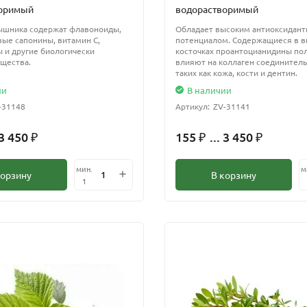
воримый
водорастворимый
ышника содержат флавоноиды,
Обладает высоким антиоксидан
ые сапонины, витамин С,
потенциалом. Содержащиеся в в
 и другие биологически
косточках проантоцианидины по
щества.
влияют на коллаген соединитель
таких как кожа, кости и дентин.
ии
В наличии
-31148
Артикул:
ZV-31141
 3 450
155
... 3 450
₽
₽
₽
мин.
м
корзину
В корзину
1