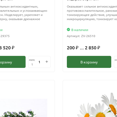
ильным антиоксидантным,
Оказывает сильное антиоксидант
палительным и успокаивающим
противовоспалительное, раноз
м. Моделирует, укрепляет и
тонизирующее действие, улучша
ерму, оказывая дренажное
микроциркуляцию, тонизирует к
ии
В наличии
-29375
Артикул:
ZV-26510
 3 520
200
... 2 850
₽
₽
₽
мин.
м
корзину
В корзину
1