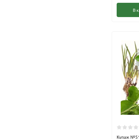
В 
Купаж №51