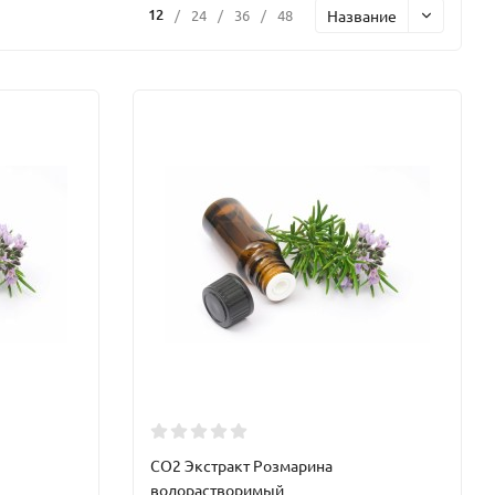
12
Название
/
24
/
36
/
48
CO2 Экстракт Розмарина
водорастворимый