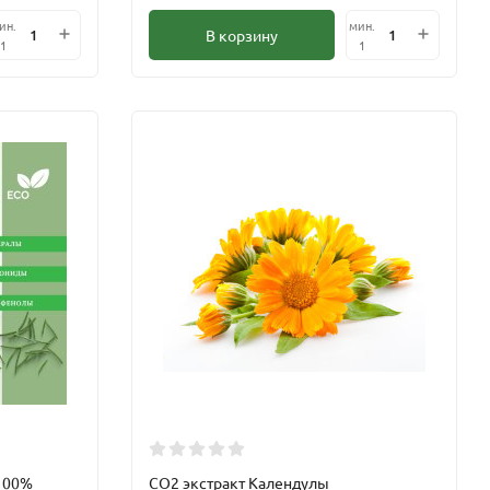
ин.
мин.
В корзину
1
1
 100%
СO2 экстракт Календулы