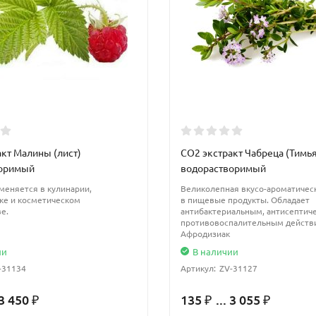
кт Малины (лист)
CО2 экстракт Чабреца (Тимь
воримый
водорастворимый
еняется в кулинарии,
Великолепная вкусо-ароматичес
ке и косметическом
в пищевые продукты. Обладает
е.
антибактериальным, антисептич
противовоспалительным действ
Афродизиак
ии
В наличии
-31134
Артикул:
ZV-31127
 3 450
135
... 3 055
₽
₽
₽