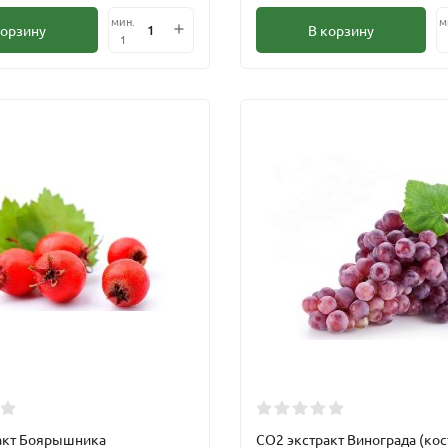
мин.
м
корзину
В корзину
1
акт Боярышника
CО2 экстракт Винограда (кос