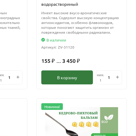
водорастворимый
тным
Имеет высокие вкусо-ароматические
иноградных
свойства. Содержит высокую концентрацию
ложительно
антиоксидантов, особенно флавоноидов,
ных тканей,
которые помогают защитить организм от
повреждения свободными радикалами.
В наличии
Артикул:
ZV-31120
155
... 3 450
₽
₽
ин.
мин.
В корзину
1
1
Новинка!