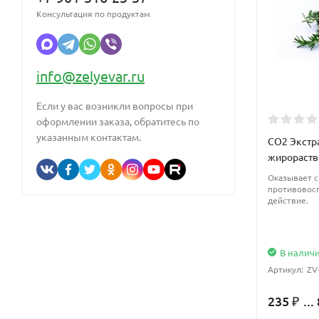
Консультация по продуктам
info@zelyevar.ru
Если у вас возникли вопросы при
оформлении заказа, обратитесь по
указанным контактам.
CO2 Экстр
жирораст
Оказывает с
противовос
действие.
В налич
Артикул:
ZV
235
...
₽