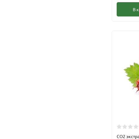
В 
CО2 экстр