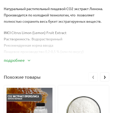
Натуральный растительный пищевой СО2 экстракт Лимона.
Производится по холодной технологии, что позволяет
полностью сохранить весь букет экстрагируемых веществ.
INCI
Citrus Limon (Lemon) Fruit Extract
Растворимость:
Водорастворимый
Рекомендуемая норма ввода:
Пищевое производство
0,2-0,5 % (или по вкусу)
Косметика
1-10%
подробнее
Экстракт можно вводить в конечный продукт при
‹
›
температурах от 15° до 80°С . Наиболее оптимальны является
Похожие товары
ввод экстракт в конечный продукт на этапе перемешивания.
Экстракт раскрывает свои основные свойства сразу после
вноса.
Обладает следующими лечебными свойствами: асептическим
и дезинфицирующим , иммуномодулирующим и