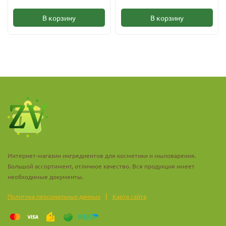
содержащие СО2 экстракт цедры лимона, эффективны для
В корзину
В корзину
борьбы со стоматитом и парадонтозом.
СО2-экстракт цедры лимона может широко применяться в
рецептурах пищевых продуктов. В первую очередь, в качестве
натурального ароматизатора при приготовлении сладостей,
мороженого, кисломолочных продуктов, выпечки,
кондитерских изделий, ароматизации чая, безалкогольных
напитков и крепкого алкоголя.
Применение в косметике:
зубные пасты и полоскания при кровоточивости десен
Интернет-магазин ингредиентов для косметики и мыловарения.
Большой ассортимент, отличное качество. Вся продукция имеет
средства для борьбы с целлюлитом
необходимые документы.
обновления, регенерации кожи
|
Политика персональных данных
Карта сайта
профилактики увядания кожи
средства для заживления и для лечения обострений акне