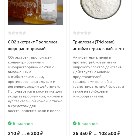
тонизирующим , противовирусным, жаропонижающим,
обезболивающим. часто используется как мочегонное,
противоревматическое, анти-варикозное средство.
СО2-экстракт лимона понижает артериальное давление,
CO2 экстракт Прополиса
Триклозан (Triclosan)
снижает уровень холестерина в крови и является
жирорастворимый
антибактериальный агент
превосходным антиоксидантом, что делает его натуральным
CO₂ экстракт прополиса -
Антибактериальный и
антивозрастным средством. Однако следует учесть, что, как и
концентрированный
противогрибковый агент
эфирное масло цедры лимона, СО2-экстракт может вызывать
жирорастворимый актив с
широкого спектра действия.
выраженным
Действует на многих
аллергические реакции, проявляет свойства фото-токсичности
антибактериальным,
представителей
и является высококонцентрированным продуктом,
противовоспалительным и
грамположительной и
регенерирующим действием.
грамотрицательной флоры, а
требующим тщательной дозировки.
Используется в косметике для
также на грибковые
ухода за проблемной, жирной и
микроорганизмы.
чувствительной кожей, а также
СО2 экстракт лимона можно рекомендовать использовать в
в средствах для
препаратах для ингаляций при простудных заболеваниях, в
восстановления кожи и волос.
массажных средствах для облегчения мышечных и суставных
В наличии
В наличии
болей. В средствах для борьбы с варикозом, артритом,
ревматизмом. Специальные эмульсионные продукты,
210
... 6 300
26 350
... 108 500
₽
₽
₽
₽