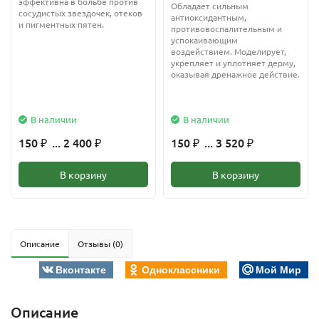
эффективна в больбе против
Обладает сильным
сосудистых звездочек, отеков
антиоксидантным,
и пигментных пятен.
противовоспалительным и
успокаивающим
воздействием. Моделирует,
укрепляет и уплотняет дерму,
оказывая дренажное действие.
В наличии
В наличии
150
... 2 400
150
... 3 520
₽
₽
₽
₽
В корзину
В корзину
Описание
Отзывы (0)
Вконтакте
Одноклассники
Мой Мир
Описание