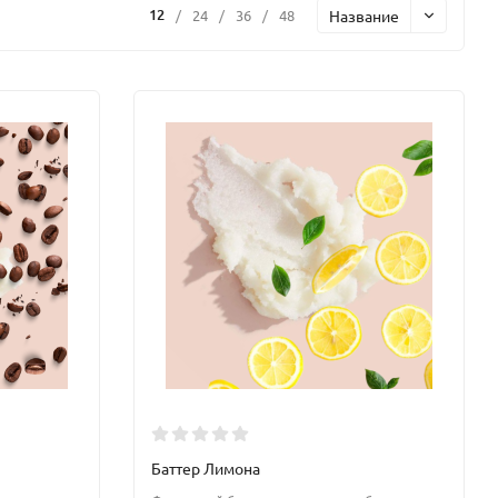
12
Название
/
24
/
36
/
48
Баттер Лимона