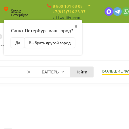
8-800-101-68-08
Санкт-
+7(812)716-23-37
Петербург
c 11 до 18ч пн-пт
✖
Санкт-Петербург ваш город?
0
0
Корзина
Да
Выбрать другой город
Пусто
енные
БОЛЬШИЕ Ф
БАТТЕРЫ
Найти