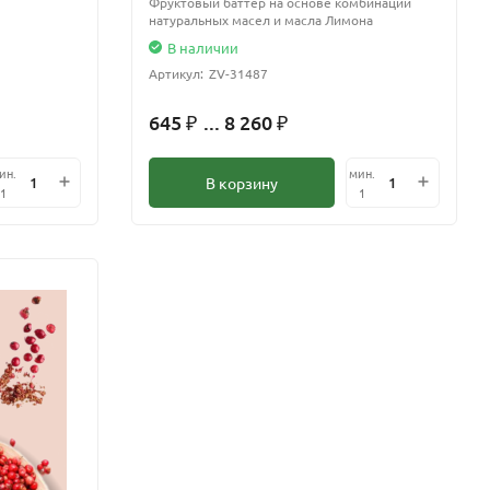
Фруктовый баттер на основе комбинации
натуральных масел и масла Лимона
В наличии
Артикул:
ZV-31487
645
... 8 260
₽
₽
ин.
мин.
В корзину
1
1