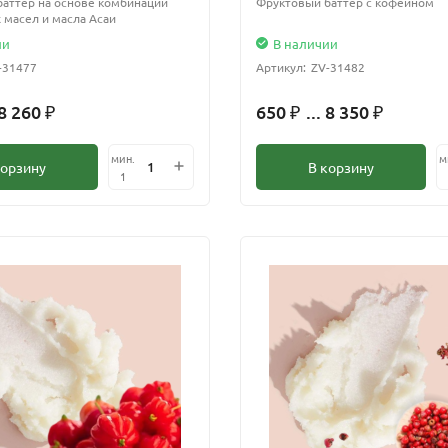
аттер на основе комбинации
Фруктовый баттер с кофеином
 масел и масла Асаи
ии
В наличии
-31477
Артикул:
ZV-31482
 8 260
650
... 8 350
₽
₽
₽
мин.
м
корзину
В корзину
1