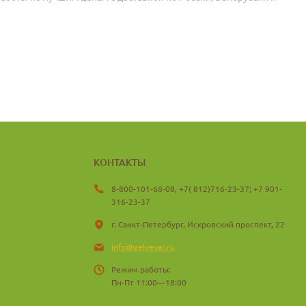
КОНТАКТЫ
8-800-101-68-08, +7( 812)716-23-37; +7 901-
316-23-37
г. Санкт-Петербург, Искровский проспект, 22
info@zelyevar.ru
Режим работы:
Пн-Пт 11:00—18:00