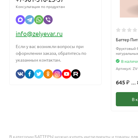
Консультация по продуктам
info@zelyevar.ru
Баттер Пит
Если у вас возникли вопросы при
Фруктовый б
оформлении заказа, обратитесь по
натуральных
указанным контактам.
В налич
Артикул:
ZV
645
...
₽
В 
В категории
БАТТЕРЫ
можно купить ингредиенты и товары для 