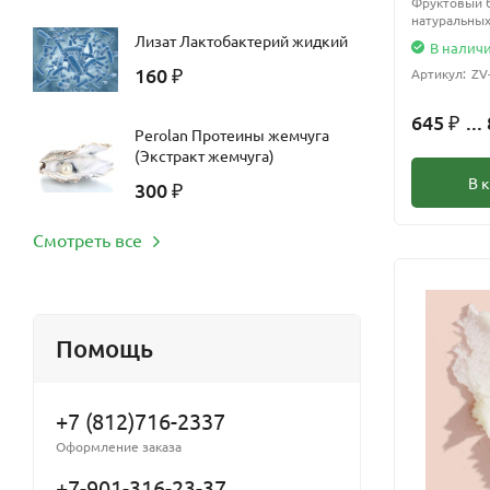
Фруктовый б
натуральных
Лизат Лактобактерий жидкий
В налич
160
Артикул:
ZV
₽
645
...
₽
Perolan Протеины жемчуга
(Экстракт жемчуга)
В 
300
₽
Смотреть все
Помощь
+7 (812)716-2337
Оформление заказа
+7-901-316-23-37