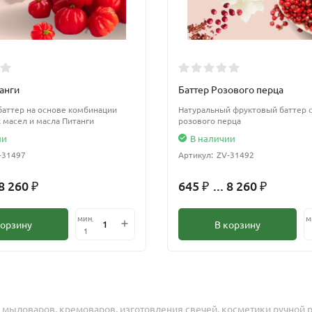
анги
Баттер Розового перца
аттер на основе комбинации
Натуральный фруктовый баттер с
 масел и масла Питанги
розового перца
ии
В наличии
-31497
Артикул:
ZV-31492
 8 260
645
... 8 260
₽
₽
₽
мин.
м
корзину
В корзину
1
мыловаров, кремоваров, изготовления свечей, косметики ручной р