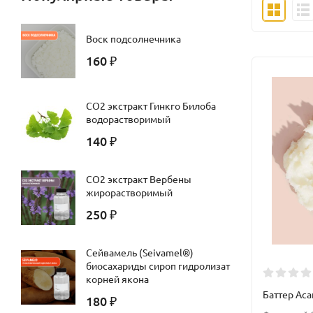
Воск подсолнечника
160
₽
СО2 экстракт Гинкго Билоба
водорастворимый
140
₽
CO2 экстракт Вербены
жирорастворимый
250
₽
Сейвамель (Seivamel®)
биосахариды сироп гидролизат
корней якона
Баттер Аса
180
₽