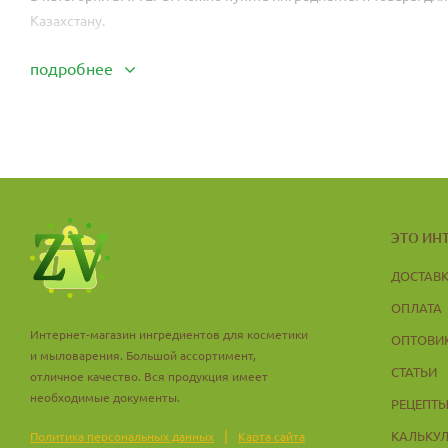
Казахстану.
подробнее
ЭТО ИН
ДОСТАВ
ОПЛАТА
Интернет-магазин ингредиентов для косметики
ОПТОВИ
и мыловарения. Большой ассортимент,
СТАТЬИ
отличное качество. Вся продукция имеет
необходимые документы.
РЕЦЕПТ
|
КАЛЬКУ
Политика персональных данных
Карта сайта