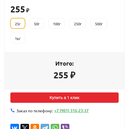
255
₽
25г
50г
100г
250г
500г
1кг
Итого:
255
₽
Купить в 1 клик
+7 (901) 316-23-37
Заказ по телефону: