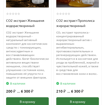
цветков Gardenia Taitensis (или Тиаре) обогащено большим
количеством активных и полезных веществ, обладающих
успокаивающим эффектом, и очищающими компонентами.
CO2 экстракт Женьшеня
CO2 экстракт Прополиса
водорастворимый
жирорастворимый
Масло моной питает и увлажняет кожу, защищает ее от
СО2 экстракт Женьшеня
CO₂ экстракт прополиса -
вредных факторов окружающих, восстанавливает ее. Оно
водорастворимый -
концентрированный
прекрасно впитывается и не оставляет жирного блеска.
натуральный активный
жирорастворимый актив с
компонент для косметических
выраженным
средств с тонизирующим,
антибактериальным,
Масло моной помогает процессу восстановления волос,
антиоксидантным и
противовоспалительным и
восстанавливающим
регенерирующим действием.
придает им красивый, здоровый вид и блеск. Масло можно
действием. Богат биологически
Используется в косметике для
использовать как маску для волос, так и в качестве добавки в
активными веществами
ухода за проблемной, жирной и
женьшеня, способствует
чувствительной кожей, а также
средства по уходу за волосами.
улучшению состояния кожи,
в средствах для
повышению её упругости и
восстановления кожи и волос.
Масло моной де таити подходит для чувствительной (кожа
защите от внешних факторов.
вокруг губ, глаз), сухой и детской кожи.
В наличии
В наличии
200
... 6 300
210
... 6 300
₽
₽
₽
₽
Регенерирует, подтягивает кожу, повышает ее тургор и
эластичность, а благодаря входящим в состав масло моной УФ
В корзину
В корзину