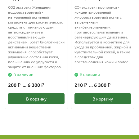
СО2 экстракт Женьшеня
CO₂ экстракт прополиса -
водорастворимый -
концентрированный
натуральный активный
жирорастворимый актив с
компонент для косметических
выраженным
средств с тонизирующим,
антибактериальным,
антиоксидантным и
противовоспалительным и
восстанавливающим
регенерирующим действием.
действием. Богат биологически
Используется в косметике для
активными веществами
ухода за проблемной, жирной и
женьшеня, способствует
чувствительной кожей, а также
улучшению состояния кожи,
в средствах для
повышению её упругости и
восстановления кожи и волос.
защите от внешних факторов.
В наличии
В наличии
200
... 6 300
210
... 6 300
₽
₽
₽
₽
В корзину
В корзину