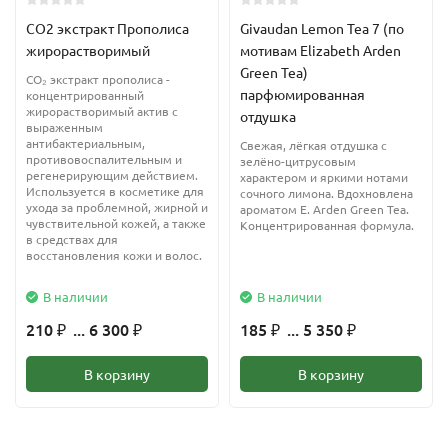
работает как природный УФ-фильтр
CO2 экстракт Прополиса
Givaudan Lemon Tea 7 (по
жирорастворимый
мотивам Elizabeth Arden
Применяется как противоотечное и противовоспалительное
Green Tea)
CO₂ экстракт прополиса -
средство при растяжениях и болях в суставах
парфюмированная
концентрированный
жирорастворимый актив с
отдушка
выраженным
Обладает лечебными свойствами, которые эффективны в
антибактериальным,
Свежая, лёгкая отдушка с
отношении многих кожных болезней: псориаза, дерматитов,
противовоспалительным и
зелёно-цитрусовым
регенерирующим действием.
характером и яркими нотами
экзем и т.д.
Используется в косметике для
сочного лимона. Вдохновлена
ухода за проблемной, жирной и
ароматом E. Arden Green Tea.
чувствительной кожей, а также
Концентрированная формула.
Незаменимо для ухода за волосами - питает сухие, ломкие
в средствах для
волосы, улучшает состояние секущихся кончиков при этом не
восстановления кожи и волос.
утяжеляет волосы и не придает им излишней жирности
В наличии
В наличии
Применение:
210
... 6 300
185
... 5 350
₽
₽
₽
₽
Для ухода за кожей лица, кожей вокруг глаз, в области шеи и
В корзину
В корзину
декольте
В составе защитного крема при экстремальных погодных