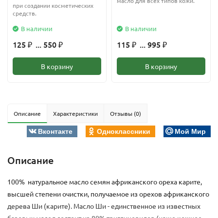
масло для всех типов кожи.
при создании косметических
средств.
В наличии
В наличии
125
... 550
115
... 995
₽
₽
₽
₽
В корзину
В корзину
Описание
Характеристики
Отзывы (0)
Вконтакте
Одноклассники
Мой Мир
Описание
100% натуральное масло семян африканского ореха карите,
высшей степени очистки, получаемое из орехов африканского
дерева Ши (карите). Масло Ши - единственное из известных