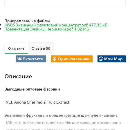
Прикрепленные файлы
MSDS Энзимный фруктовый концентрат.pdf, 477.35 кБ
Презентация Энзимы Черимойи.pdf, 1.02 МБ
Описание
Отзывы (0)
Вконтакте
Одноклассники
Мой Мир
Описание
Выгодные оптовые фасовки
INCI:
Anona Cherimola Fruit Extract
Энзимный фруктовый концентрат для шампуней
- замена
ПАВам, в том числе и зеленым. Мягкие моющие композиции
на основе энзимов – обладают очищающим действием, не