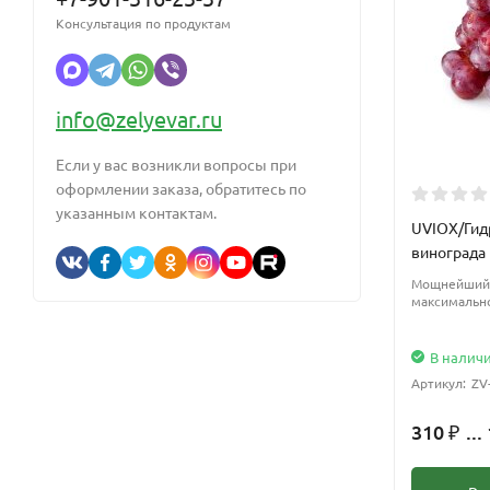
Консультация по продуктам
info@zelyevar.ru
Если у вас возникли вопросы при
оформлении заказа, обратитесь по
указанным контактам.
UVIOX/Гид
винограда
Мощнейший 
максимально
В налич
Артикул:
ZV
310
...
₽