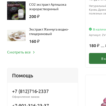
CO2 экстракт Артишока
Натуральный
жирорастворимый
Кровь Драк
полезных св
200
₽
Экстракт Жемчуга водно-
В налич
глицериновый
Артикул:
ZV
160
₽
180
...
₽
Смотреть все
В 
Помощь
+7 (812)716-2337
Оформление заказа
+7-901-316-23-37