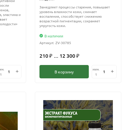
уктивной
росли
Замедляет процессы старения, повышает
генов,
уровень влажности кожи, снимает
, эластина и
воспаления, способствует снижению
вает
возрастной пигментации, сохраняет
молодости»
упругость кожи.
В наличии
Артикул:
ZV-30785
210
... 12 300
₽
₽
ин.
мин.
В корзину
1
1