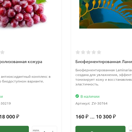
ролизованная кожура
Биоферментированная Лами
Биоферментированная Laminaria
создана для увлажнения, эффек
антиоксидантный комплекс в
тонизирует кожу и восстанавлив
 биодоступном варианте.
эластичность.
ии
В наличии
-30219
Артикул:
ZV-30764
 18 000
160
... 10 300
₽
₽
₽
мин.
м