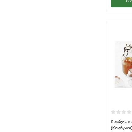
В 
Комбуча к
(Комбучка