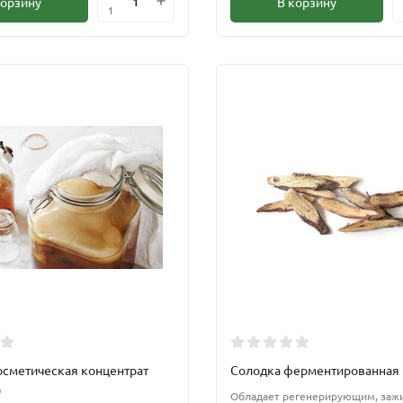
корзину
В корзину
1
осметическая концентрат
Солодка ферментированная
)
Обладает регенерирующим, за