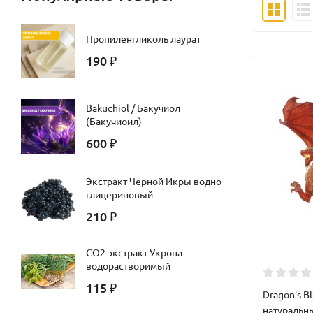
Пропиленгликоль лаурат
190
₽
Bakuchiol / Бакучиол
(Бакучиоил)
600
₽
Экстракт Черной Икры водно-
глицериновый
210
₽
СО2 экстракт Укропа
водорастворимый
115
₽
Dragon's B
натуральн