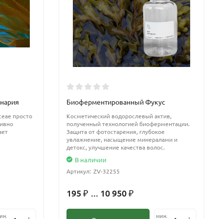
нария
Биоферментированный Фукус
ceae просто
Косметический водорослевый актив,
тивно
полученный технологией биоферментации.
ает
Защита от фотостарения, глубокое
увлажнение, насыщение минералами и
детокс, улучшение качества волос.
В наличии
Артикул:
ZV-32255
195
... 10 950
₽
₽
ин.
мин.