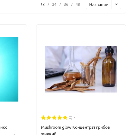
12
Название
/
24
/
36
/
48
1
никс
Mushroom glow Концентрат грибов
жидкий