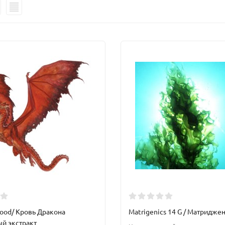
lood/ Кровь Дракона
Matrigenics 14 G / Матридже
ый экстракт