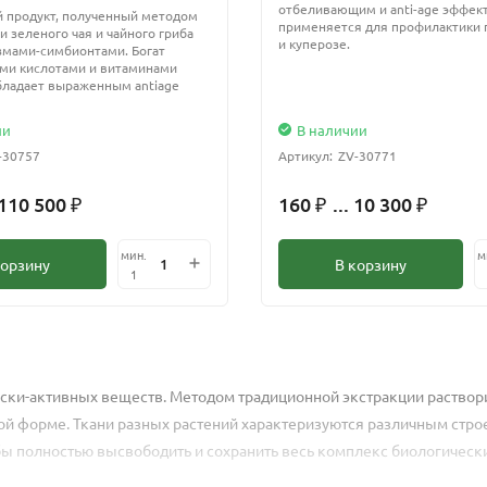
отбеливающим и anti-age эффект
 продукт, полученный методом
применяется для профилактики 
 зеленого чая и чайного гриба
и куперозе.
змами-симбионтами. Богат
ми кислотами и витаминами
бладает выраженным antiage
ии
В наличии
-30757
Артикул:
ZV-30771
 110 500
160
... 10 300
₽
₽
₽
мин.
м
корзину
В корзину
1
ски-активных веществ. Методом традиционной экстракции раствор
ной форме. Ткани разных растений характеризуются различным стр
бы полностью высвободить и сохранить весь комплекс биологическ