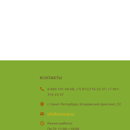
КОНТАКТЫ
8-800-101-68-08, +7( 812)716-23-37; +7 901-
316-23-37
г. Санкт-Петербург, Искровский проспект, 22
info@zelyevar.ru
Режим работы:
Пн-Пт 11:00—18:00