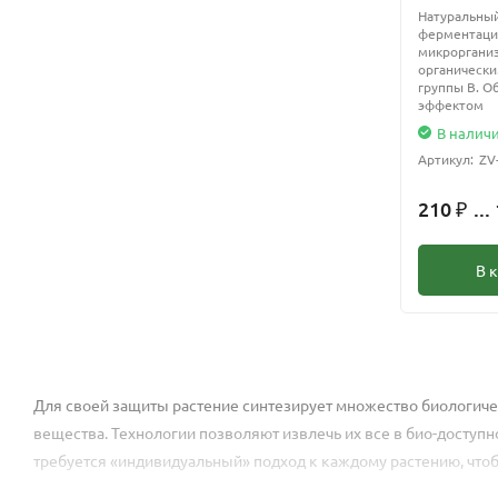
Натуральный
ферментации
микроргани
органически
группы В. О
эффектом
В налич
Артикул:
ZV
210
...
₽
В 
Для своей защиты растение синтезирует множество биологиче
вещества. Технологии позволяют извлечь их все в био-доступ
требуется «индивидуальный» подход к каждому растению, что