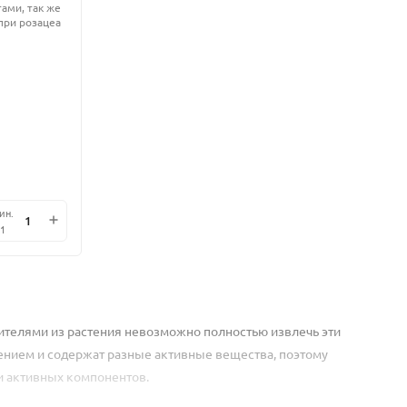
ами, так же
при розацеа
ин.
1
ителями из растения невозможно полностью извлечь эти
оением и содержат разные активные вещества, поэтому
и активных компонентов.