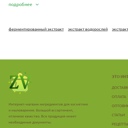
подробнее
ферментированный экстракт
экстракт водорослей
экстрак
ЭТО ИН
ДОСТАВ
ОПЛАТА
Интернет-магазин ингредиентов для косметики
ОПТОВИ
и мыловарения. Большой ассортимент,
СТАТЬИ
отличное качество. Вся продукция имеет
необходимые документы.
РЕЦЕПТ