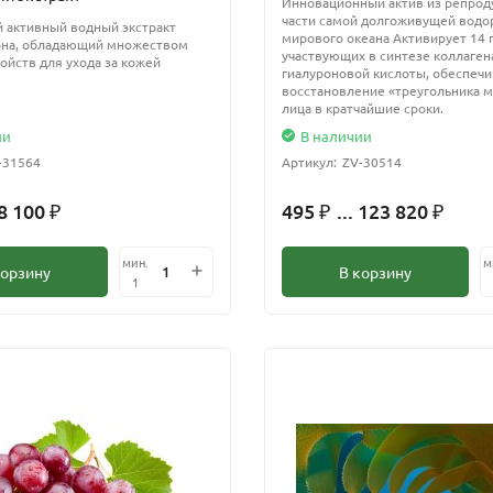
Инновационный актив из репрод
части самой долгоживущей водо
 активный водный экстракт
мирового океана Активирует 14 
она, обладающий множеством
участвующих в синтезе коллагена
ойств для ухода за кожей
гиалуроновой кислоты, обеспечи
восстановление «треугольника 
лица в кратчайшие сроки.
ии
В наличии
-31564
Артикул:
ZV-30514
 8 100
495
... 123 820
₽
₽
₽
мин.
м
корзину
В корзину
1