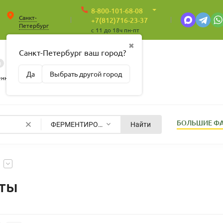
8-800-101-68-08
Санкт-
+7(812)716-23-37
Петербург
c 11 до 18ч пн-пт
✖
Санкт-Петербург ваш город?
0
0
Корзина
Да
Выбрать другой город
Пусто
енные
БОЛЬШИЕ Ф
ФЕРМЕНТИРОВАННЫЕ ЭКСТРАКТЫ
Найти
кты