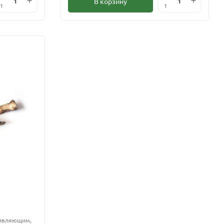
В корзину
1
1
живляющим,