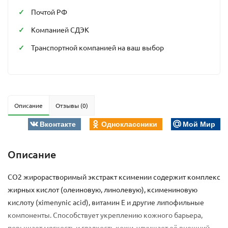
Почтой РФ
Компанией СДЭК
Транспортной компанией на ваш выбор
Описание
Отзывы (0)
Вконтакте
Одноклассники
Мой Мир
Описание
CO2 жирорастворимый экстракт ксимении содержит комплекс
жирных кислот (олеиновую, линолевую), ксимениновую
кислоту (ximenynic acid), витамин Е и другие липофильные
компоненты. Способствует укреплению кожного барьера,
повышает мягкость и гладкость кожи, улучшает её внешний