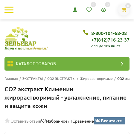
0
0
0
8-800-101-68-08
+7(812)716-23-37
c 11 до 18ч пн-пт
КАТАЛОГ ТОВАРОВ
Главная
/
ЭКСТРАКТЫ
/
СО2 ЭКСТРАКТЫ
/
Жирорастворимые
/
CO2 экст
CO2 экстракт Ксимении
жирорастворимый - увлажнение, питание
и защита кожи
Вконтакте
Оставить отзыв
Избранное
Сравнение