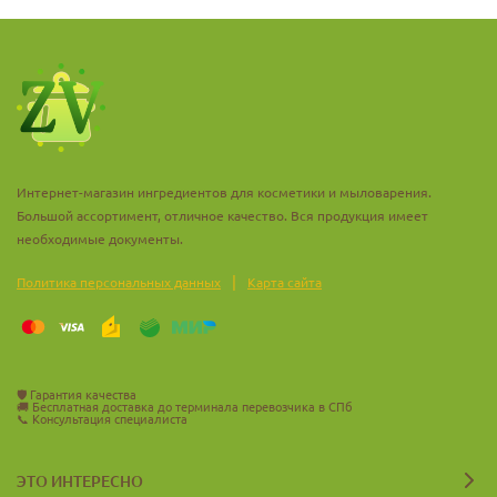
Хранить в плотно закрытой таре в сухом тёмном месте при
температуре до 25 °C. Избегать перегрева и воздействия
прямого света.
Интернет-магазин ингредиентов для косметики и мыловарения.
Большой ассортимент, отличное качество. Вся продукция имеет
необходимые документы.
|
Политика персональных данных
Карта сайта
🛡️
Гарантия качества
🚚
Бесплатная доставка до терминала перевозчика в СПб
📞
Консультация специалиста
ЭТО ИНТЕРЕСНО