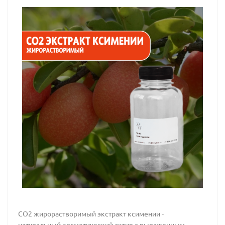
CO2 жирорастворимый экстракт ксимении -
натуральный косметический актив с выраженным