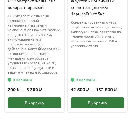
CO2 экстракт Женьшеня
Фруктовый энзимный
водорастворимый
концетрат (энзимы
Питательные сыворотки
Черимойи) от 5кг
СО2 экстракт Женьшеня
Масла и бальзамы для лица и тела
водорастворимый -
Концентрированная смесь
натуральный активный
фруктовых энзимов (каталаза,
Восстанавливающие средства для волос
компонент для косметических
липаза, амилаза, протеаза) из
средств с тонизирующим,
плодов черимойи с очень
антиоксидантным и
Средства для кожи вокруг глаз
мягкими свойствами ПАВ в
восстанавливающим
упаковках от 5кг
действием. Богат биологически
Рекомендуемая дозировка
активными веществами
женьшеня, способствует
улучшению состояния кожи,
0,1–1,0% в зависимости от типа рецептуры и желаемого
повышению её упругости и
эффекта.
защите от внешних факторов.
В наличии
В наличии
Технические рекомендации
200
... 6 300
42 500
... 152 800
₽
₽
₽
₽
Жирорастворимый компонент. Вводится в масляную фазу или
В корзину
В корзину
на этапе охлаждения.
Рекомендуемая температура ввода — не выше 40–60 °C.
Условия хранения