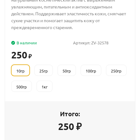
увлажняющим, питательным и антиоксидантным
действием. Поддерживает эластичность кожи, смягчает
сухие участки и помогает защитить кожу от
преждевременного старения.
В наличии
Артикул:
ZV-32578
250
₽
10гр
25гр
50гр
100гр
250гр
500гр
1кг
Итого:
250
₽