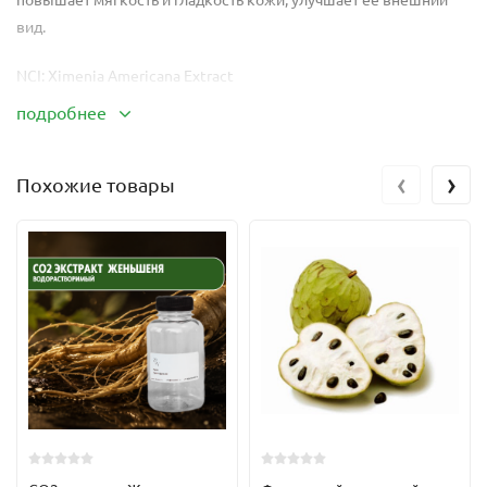
вид.
NCI: Ximenia Americana Extract
подробнее
Косметические свойства
Интенсивно увлажняет и питает кожу
‹
›
Похожие товары
Обеспечивает антиоксидантную защиту
Повышает эластичность и упругость
Смягчает и снижает ощущение сухости
Подходит для ухода за сухой, чувствительной и зрелой
кожей
Улучшает состояние волос, придаёт мягкость и гладкость
Применение
Увлажняющие и антивозрастные кремы