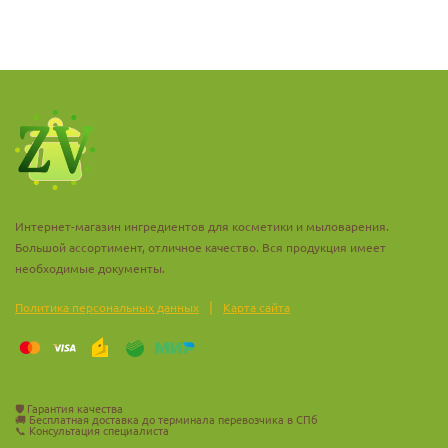
? Любые средства по уходу за волосами: шампуни, бальзамы,
маски, средства для укладки.
? Средства для роста и укрепления ресниц
? Массажные смеси
? Декоративная косметика: губные помады, тональные кремы,
жидкие тени
Интернет-магазин ингредиентов для косметики и мыловарения.
? Солнцезащитная косметика
Большой ассортимент, отличное качество. Вся продукция имеет
необходимые документы.
пр-во Германия
|
Политика персональных данных
Карта сайта
🛡️
Гарантия качества
🚚
Бесплатная доставка до терминала перевозчика в СПб
📞
Консультация специалиста