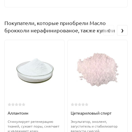
Покупатели, которые приобрели Масло
‹
›
брокколи нерафинированое, также купили
Аллантоин
Цетеариловый спирт
Стимулирует регенерацию
Эмульгатор, эмолент,
тканей, сужает поры, смягчает
загуститель и стабилизатор
и увлажняет кожу.
вязкости смесей,