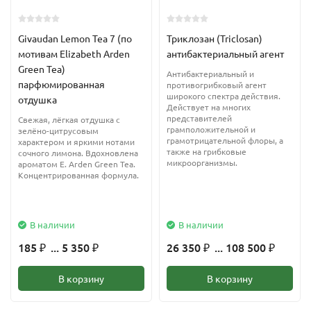
? Является растительной альтернативой силиконам:
разглаживает волосы, облегчает расчесывание, снижает
Givaudan Lemon Tea 7 (по
Триклозан (Triclosan)
ломкость и электростатичность, делает волосы более
мотивам Elizabeth Arden
антибактериальный агент
послушными, придает им блеск
Green Tea)
Антибактериальный и
парфюмированная
противогрибковый агент
? Смягчает и успокаивает кожу головы
широкого спектра действия.
отдушка
Действует на многих
представителей
Свежая, лёгкая отдушка с
? Обеспечивает хорошее скольжение и улучшает ощущения
грамположительной и
зелёно-цитрусовым
грамотрицательной флоры, а
при нанесении косметического средства
характером и яркими нотами
также на грибковые
сочного лимона. Вдохновлена
микроорганизмы.
ароматом E. Arden Green Tea.
? Смягчает кожу и устраняет шелушения
Концентрированная формула.
Применение:
В наличии
В наличии
? Может применяться в любых средства по уходу за кожей в
185
... 5 350
26 350
... 108 500
₽
₽
₽
₽
качестве эмолента
В корзину
В корзину
? Средства для ухода за сухой, шелушащейся кожей