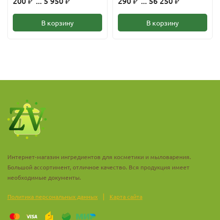
200
... 5 950
290
... 56 250
₽
₽
₽
₽
В корзину
В корзину
Интернет-магазин ингредиентов для косметики и мыловарения.
Большой ассортимент, отличное качество. Вся продукция имеет
необходимые документы.
|
Политика персональных данных
Карта сайта