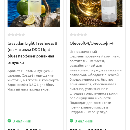
В дерматологии аргановое масло активно используется при
различных поражениях кожи - таких как псориаз, экзема,
дерматиты и т.д.
Масло идеально подходит для ежедневного использования
при уходе не только за кожей, но и за волосами, обеспечивая
Givaudan Light Freshness 8
Oleosoft-4/Олеософт-4
им питание, укрепление и блеск.
(по мотивам D&G Light
Инновационный
blue) парфюмированная
ферментированный комплекс
пр-во Марокко
растительных масел,
отдушка
разработанный для
интенсивного ухода за кожей и
Аромат с нотами мускуса и
волосами. Обладает высокой
фрезии. Создаёт ощущение
биодоступностью, быстро
чистоты, мягкости и комфорта.
впитывается, обеспечивает
Вдохновлён D&G Light Blue.
питание, увлажнение и
Чистый лист аллергенов.
улучшает эластичность кожи
без ощущения жирности.
Подходит для косметики
премиального класса и
натуральных рецептур.
В наличии
В наличии