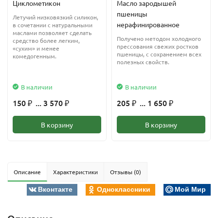
Циклометикон
Масло зародышей
пшеницы
Летучий низковязкий силикон,
нерафинированное
в сочетании с натуральными
маслами позволяет сделать
Получено методом холодного
средство более легким,
прессования свежих ростков
«сухим» и менее
пшеницы, с сохранением всех
комедогенным.
полезных свойств.
В наличии
В наличии
150
... 3 570
205
... 1 650
₽
₽
₽
₽
В корзину
В корзину
Описание
Характеристики
Отзывы (0)
Вконтакте
Одноклассники
Мой Мир