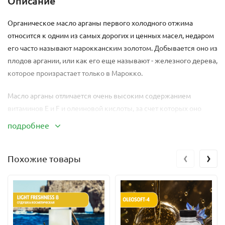
Описание
Органическое масло арганы первого холодного отжима
относится к одним из самых дорогих и ценных масел, недаром
его часто называют марокканским золотом. Добывается оно из
плодов аргании, или как его еще называют - железного дерева,
которое произрастает только в Марокко.
Масло арганы отличается очень высоким содержанием
витаминов Е и F и олеиновой кислоты, за счет которых оно
обладает потрясающими антиоксидантными и
подробнее
регенерирующими свойствами. Аргановое масло незаменимо
для стареющей кожи, ведь оно не только замедляет процессы
‹
›
Похожие товары
старения, но и разглаживает морщинки, повышает
эластичность кожи, подтягивает ее, питает, увлажняет,
проникая в глубокие слои кожи и нормализуя липидный
баланс. Благодаря жирным кислотам Омега-6 и Омега-9 не
оставляет липких и жирных следов на коже.