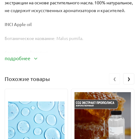
экстракции на основе растительного масла. 100% натуральное,
не содержит искусственных ароматизаторов и красителей.
INCI Apple oil
Ботаническое название:
Malus pumila.
Семейство:
Розовые.
подробнее
Метод получения:
Solvent Extracted.
‹
›
Похожие товары
Используемые части:
плоды.
Аромат:
характерный.
Относительная плотность:
0.910
Показатель преломления:
1.4550
Область применения эфирного масла яблока зависит от его