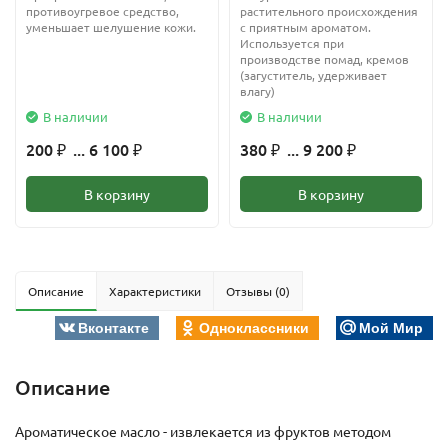
противоугревое средство,
растительного происхождения
уменьшает шелушение кожи.
с приятным ароматом.
Используется при
производстве помад, кремов
(загуститель, удерживает
влагу)
В наличии
В наличии
200
... 6 100
380
... 9 200
₽
₽
₽
₽
В корзину
В корзину
Описание
Характеристики
Отзывы (0)
Вконтакте
Одноклассники
Мой Мир
Описание
Ароматическое масло - извлекается из фруктов методом