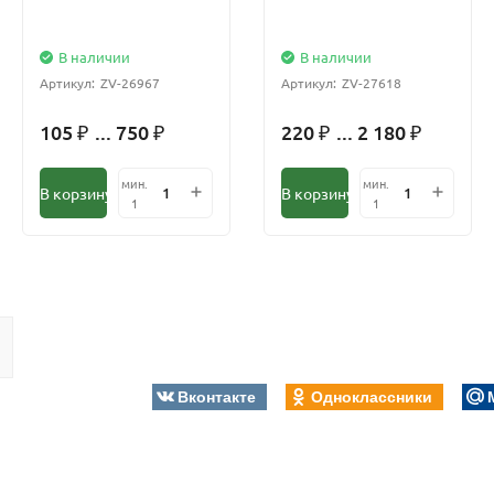
В наличии
В наличии
Артикул:
ZV-26967
Артикул:
ZV-27618
105
... 750
220
... 2 180
₽
₽
₽
₽
мин.
мин.
В корзину
В корзину
1
1
Вконтакте
Одноклассники