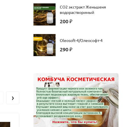
CO2 экстракт Женьшеня
водорастворимый
200
₽
Oleosoft-4/Олеософт-4
290
₽
, снимает
›
т натрия и