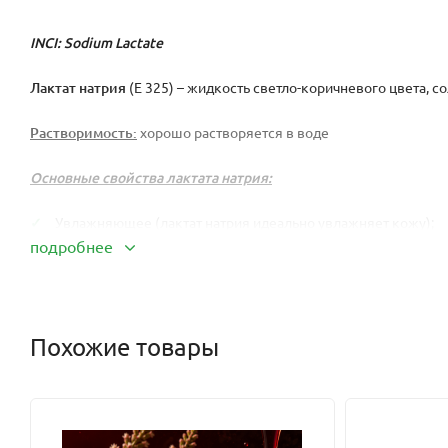
INCI: Sodium Lactate
Лактат натрия
(Е 325) – жидкость светло-коричневого цвета, с
Растворимость:
хорошо растворяется в воде
Основные свойства лактата натрия:
Увлажняющее (лактат натрия идеально увлажняет кожу);
подробнее
Антибактериальное (препятствует развитию микроорганизм
раздражение и воспаления на коже);
Гидратирующее;
Похожие товары
Отбеливающее
Лактат натрия
может использоваться в изготовлении косметиче
0,5% соответственно молочной кислоты), так и самостоятельно