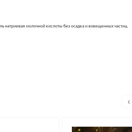
оль натриевая молочной кислоты без осадка и взвещенных частиц.
ов патогенных на поверхности эпидермиса, образует кислую среду
‹
ских средств как совместно с молочной кислотой(1:0,5 – 1% лакта
.