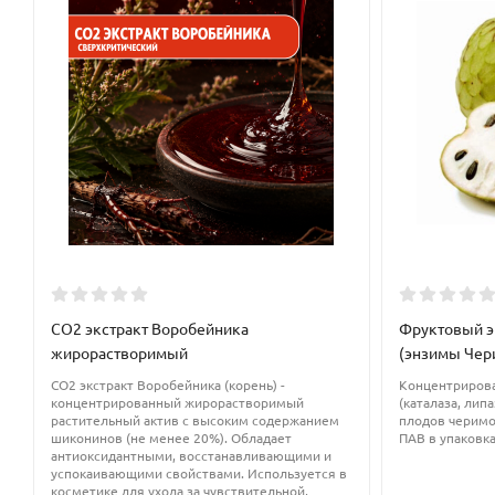
Лактат натрия
снижает липкость кремов, образует на поверхн
Подходит для возрастной и сухой кожи
Применение лактата натрия:
В косметологии
(при изготовлении косметических средств –
волосами, зубные пасты и т.д.)
Мыловарение
(лактат натрия в мыловарении используется д
добавляется в конце процесса мыловарения или добавляетс
твердым и гладким, не крошится, лучше и легче режется);
СО2 экстракт Воробейника
Фруктовый э
жирорастворимый
(энзимы Чери
Пищевое производство
(в качестве регулятора кислотности,
CO2 экстракт Воробейника (корень) -
Концентрирова
Рекомендованная концентрация:
до 5%
концентрированный жирорастворимый
(каталаза, липа
растительный актив с высоким содержанием
плодов черимо
шиконинов (не менее 20%). Обладает
ПАВ в упаковка
Для изготовления мыла – 3%;
антиоксидантными, восстанавливающими и
успокаивающими свойствами. Используется в
косметике для ухода за чувствительной,