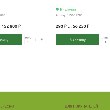
В наличии
2803
Артикул:
ZV-32780
. 152 800
290
... 56 250
₽
₽
₽
мин.
мин.
рзину
В корзину
1
1
ТЕРЕСНО
ДЛЯ ПОКУПАТЕЛЕЙ