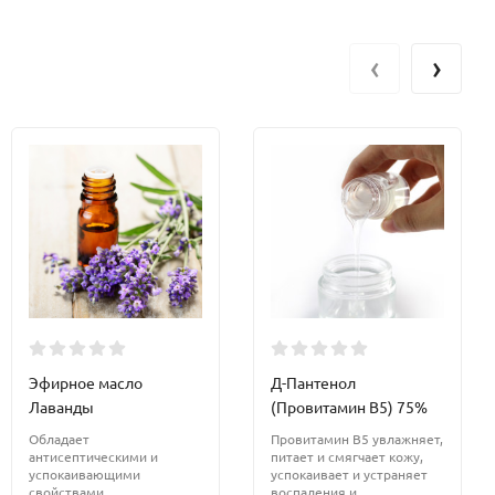
‹
›
Эфирное масло
Д-Пантенол
Лаванды
(Провитамин В5) 75%
Обладает
Провитамин В5 увлажняет,
антисептическими и
питает и смягчает кожу,
успокаивающими
успокаивает и устраняет
свойствами.
воспаления и