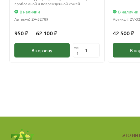
Хранить в сухом, темном месте при температуре от 10 до 20 С
проблемной и повреждённой кожей.
В наличии
В наличии
Артикул:
ZV-32789
Артикул:
ZV-3
950
... 62 100
42 500
..
₽
₽
₽
мин.
В корзину
В ко
1
ЭТО ИН