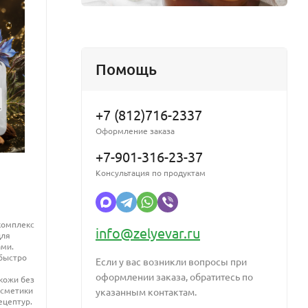
Помощь
я ухода за
+7 (812)716-2337
Оформление заказа
+7-901-316-23-37
тат натрия
олучается
Консультация по продуктам
Триклозан (Triclosan) антибактериальный
Микро
агент
жидки
комплекс
info@zelyevar.ru
для
Антибактериальный и противогрибковый
Натура
ами.
агент широкого спектра действия. Действует
мицел
 быстро
Если у вас возникли вопросы при
на многих представителей
грамположительной и грамотрицательной
оформлении заказа, обратитесь по
кожи без
флоры, а также на грибковые
осметики
указанным контактам.
микроорганизмы.
ецептур.