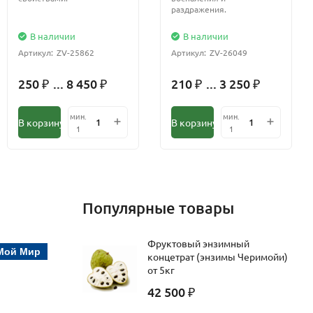
раздражения.
В наличии
В наличии
Артикул:
ZV-25862
Артикул:
ZV-26049
250
... 8 450
210
... 3 250
₽
₽
₽
₽
мин.
мин.
В корзину
В корзину
1
1
Популярные товары
Фруктовый энзимный
Мой Мир
концетрат (энзимы Черимойи)
от 5кг
42 500
₽