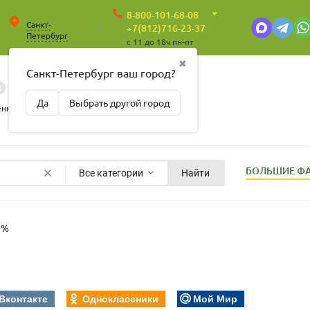
8-800-101-68-08
Санкт-
+7(812)716-23-37
Петербург
c 11 до 18ч пн-пт
✖
Санкт-Петербург ваш город?
0
0
Корзина
Да
Выбрать другой город
Пусто
енные
БОЛЬШИЕ Ф
Все категории
Найти
0%
Вконтакте
Одноклассники
Мой Мир