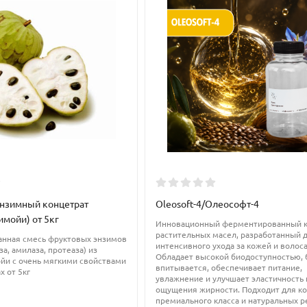
ости кожи защитную, воздухопроницаемую пленку.
 крем, лосьон, маски и скрабы, пилинги, шампунь и бальзам дл
ля производства увлажняющего мыла, которое не сушит кожу. Лак
я в воду перед добавлением щелочи. Мыло с лактатом натрия п
нзимный концетрат
Oleosoft-4/Олеософт-4
мойи) от 5кг
 эмульгирующей соли и влагоудерживающего компонента)
Инновационный ферментированный 
растительных масел, разработанный 
нная смесь фруктовых энзимов
интенсивного ухода за кожей и волос
за, амилаза, протеаза) из
Обладает высокой биодоступностью,
йи с очень мягкими свойствами
впитывается, обеспечивает питание,
х от 5кг
увлажнение и улучшает эластичность 
ощущения жирности. Подходит для к
премиального класса и натуральных р