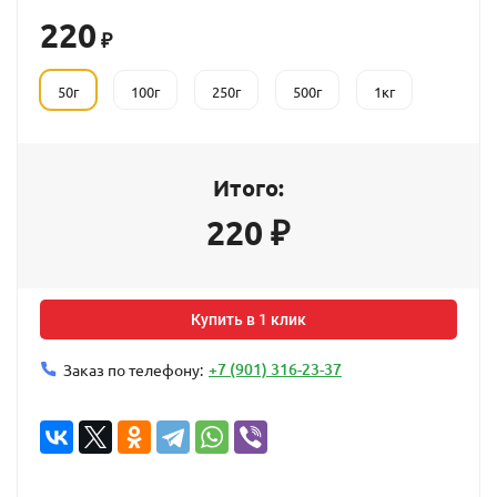
220
₽
50г
100г
250г
500г
1кг
Итого:
220
₽
Купить в 1 клик
+7 (901) 316-23-37
Заказ по телефону: