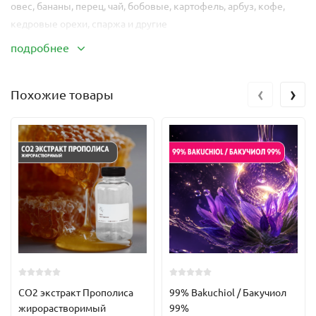
овес, бананы, перец, чай, бобовые, картофель, арбуз, кофе,
кедровые орехи, спаржа и другие
подробнее
INCI:
Betain
Растворимость:
легко растворяется в воде
‹
›
Похожие товары
Норма ввода от производителя:
Шампуни для волос - 3,5%
Пенка для очищения лица для чувствительной кожи - 3-4%
Увлажняющий крем для лица - 2-3%
Увлажняющий крем для рук - 3%
Увлажняющая маска для лица: 3-5%
Пена для ванны - 4%
Бетаин
- 100% растительный компонент, относится к классу
аминокислот.
Основные свойства:
- увлажнитель
CO2 экстракт Прополиса
99% Bakuchiol / Бакучиол
- структурообразователь пены
жирорастворимый
99%