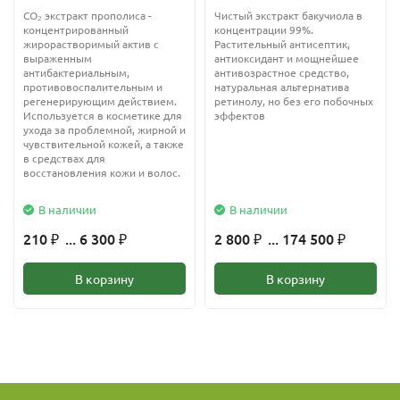
- улучшает блеск волос
CO₂ экстракт прополиса -
Чистый экстракт бакучиола в
- смягчает кожу и волосы
концентрированный
концентрации 99%.
- уменьшает раздражающее действие ПАВов
жирорастворимый актив с
Растительный антисептик,
выраженным
антиоксидант и мощнейшее
антибактериальным,
антивозрастное средство,
противовоспалительным и
натуральная альтернатива
Применение:
регенерирующим действием.
ретинолу, но без его побочных
Средства для кожи:
Используется в косметике для
эффектов
ухода за проблемной, жирной и
- увлажняющие, успокаивающие, защитные лосьоны и кремы
чувствительной кожей, а также
для лица и тела
в средствах для
восстановления кожи и волос.
- кремы для рук
- увлажняющие маски для лица
В наличии
В наличии
- противозрастные кремы для кожи
210
... 6 300
2 800
... 174 500
₽
₽
₽
₽
- кремы с АНА-кислотами
- уход за областью вокруг глаз
В корзину
В корзину
- лечение сухой кожи лица
- тональные кремы для лица
- детская косметика (молочко, лосьоны, кремы)
- лосьоны после бритья (снимает раздражение)
- солнцезащитные средства