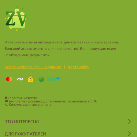
- уход за кожей после солнечных ванн
В этих продуктах натуральный бетаин уменьшает
трансдермальную потерю воды, увлажняет и дает коже
гладкость и мягкость.
Уход за волосами:
Интернет-магазин ингредиентов для косметики и мыловарения.
- шампуни и бальзамы для волос
Большой ассортимент, отличное качество. Вся продукция имеет
- кондиционеры для волос
необходимые документы.
- лосьоны для кожи головы
|
Политика персональных данных
Карта сайта
- лечебные тоники для волос
В этих продуктах натуральный бетаин делает волосы
сильными, крепкими и блестящими, увлажняет кожу головы и
кондиционирует волосы.
🛡️
Гарантия качества
🚚
Бесплатная доставка до терминала перевозчика в СПб
📞
Консультация специалиста
ЭТО ИНТЕРЕСНО
ДЛЯ ПОКУПАТЕЛЕЙ