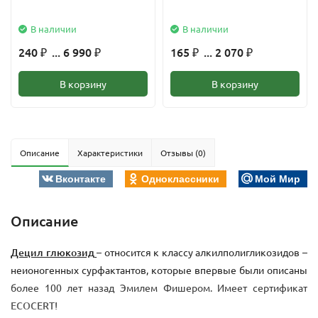
В наличии
В наличии
240
... 6 990
165
... 2 070
₽
₽
₽
₽
В корзину
В корзину
Описание
Характеристики
Отзывы (0)
Вконтакте
Одноклассники
Мой Мир
Описание
Децил глюкозид
– относится к классу алкилполигликозидов –
неионогенных сурфактантов, которые впервые были описаны
более 100 лет назад Эмилем Фишером. Имеет сертификат
ECOCERT!