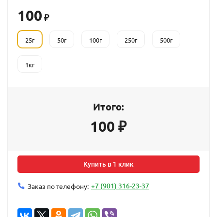
100
₽
25г
50г
100г
250г
500г
1кг
Итого:
100
₽
Купить в 1 клик
+7 (901) 316-23-37
Заказ по телефону: