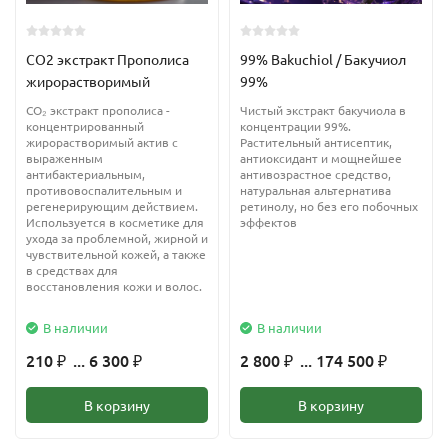
Применение ксантановой камеди:
CO2 экстракт Прополиса
99% Bakuchiol / Бакучиол
В косметике
жирорастворимый
99%
CO₂ экстракт прополиса -
Чистый экстракт бакучиола в
Используется в качестве загустителя, эмульгатора и
концентрированный
концентрации 99%.
жирорастворимый актив с
Растительный антисептик,
стабилизатора смесей. Ксантан образует защитную пленку на
выраженным
антиоксидант и мощнейшее
коже и удерживает влагу, увлажняет эпидермис.
антибактериальным,
антивозрастное средство,
противовоспалительным и
натуральная альтернатива
регенерирующим действием.
ретинолу, но без его побочных
Ксантан добавляют при изготовлении шампуней, кремов,
Используется в косметике для
эффектов
ухода за проблемной, жирной и
лосьонов, конциционеров и т.д.
чувствительной кожей, а также
в средствах для
восстановления кожи и волос.
Применение:
В наличии
В наличии
Ксантановая камедь вводится в водную фазу, прекрасно
растворима в холодной и горячей воде, молоке, а также в
210
... 6 300
2 800
... 174 500
₽
₽
₽
₽
растворах соли и сахара.
В корзину
В корзину
Вводится в качестве загустителя, эмульгатора и стабилизатора