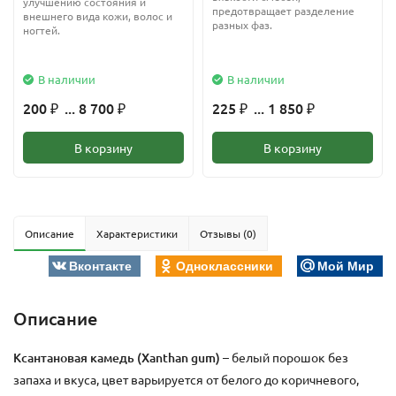
улучшению состояния и
предотвращает разделение
внешнего вида кожи, волос и
разных фаз.
ногтей.
В наличии
В наличии
200
... 8 700
225
... 1 850
₽
₽
₽
₽
В корзину
В корзину
Описание
Характеристики
Отзывы (0)
Вконтакте
Одноклассники
Мой Мир
Описание
Ксантановая камедь (
Xanthan gum)
– белый порошок без
запаха и вкуса, цвет варьируется от белого до коричневого,