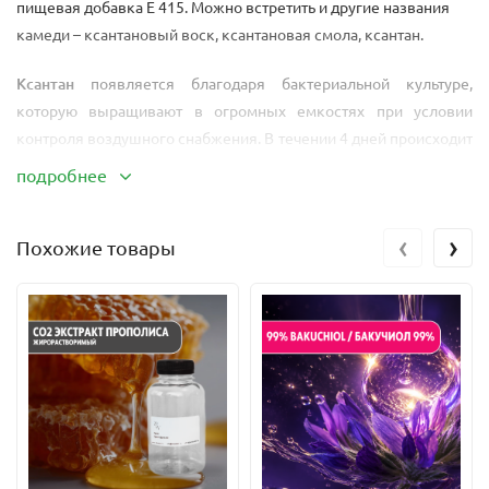
пищевая добавка Е 415. Можно встретить и другие названия
камеди – ксантановый воск, ксантановая смола, ксантан.
Ксантан
появляется благодаря бактериальной культуре,
которую выращивают в огромных емкостях при условии
контроля воздушного снабжения. В течении 4 дней происходит
ферментация, после чего полимер извлекают добавлением
подробнее
изопропил алкоголя, просушивают и перемалывают до
порошка.
‹
›
Похожие товары
Ксантан
растворяется в воде, глицерине, этиловом спирте.
Ксантановая камедь
выступает в роли гелеобразователя,
образуя вязкие смеси даже при низкой концентрации в
растворе, стабилен к заморозке/разморозке и перепадам
температуры.
Ксантан способен образовывать вязкие растворе вне
зависимости от колебаний уровня РН.