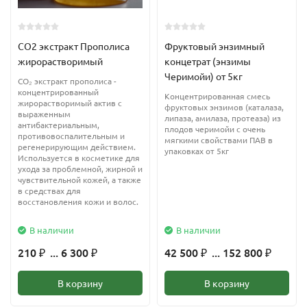
Олеиновая кислота 70-78%
CO2 экстракт Прополиса
Фруктовый энзимный
Линолевая кислота 4-7%
жирорастворимый
концетрат (энзимы
Черимойи) от 5кг
Физические показатели:
CO₂ экстракт прополиса -
концентрированный
Концентрированная смесь
жирорастворимый актив с
фруктовых энзимов (каталаза,
Йодное число: 70-80
выраженным
липаза, амилаза, протеаза) из
антибактериальным,
плодов черимойи с очень
противовоспалительным и
мягкими свойствами ПАВ в
Число омыления: 180-195
регенерирующим действием.
упаковках от 5кг
Используется в косметике для
ухода за проблемной, жирной и
Плотность: 0,915-0,920
чувствительной кожей, а также
в средствах для
восстановления кожи и волос.
Тип масла: невысыхающее
В наличии
В наличии
Неомыляемая фракция
(ок 0,8%)
210
... 6 300
42 500
... 152 800
₽
₽
₽
₽
Стеролы
В корзину
В корзину
?-ситостерол (ок. 1494 мг/100гр)