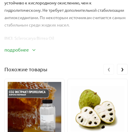
устойчиво к кислородному окислению, чем к
гидролитическому. Не требует дополнительной стабилизации
антиоксидантами. По некоторым источникам считается самым
стабильным среди жидких масел.
INCI:
Sclerocarya Birrea Oil
подробнее
Метод получения:
Холодное прессование ядер плодов
марулы
‹
›
Похожие товары
Цвет и запах:
масло желто-оранжевого цвета, приобретающее
некоторую вязкость при хранении в холодном месте, с
запахом, имеющим приятную легкую фруктовую ноту
Жирнокислотный состав:
Пальмитиновая кислота 9-10%
Стеариновая кислота 5-8%