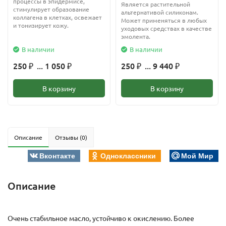
процессы в эпидермисе,
Является растительной
стимулирует образование
альтернативой силиконам.
коллагена в клетках, освежает
Может применяться в любых
и тонизирует кожу.
уходовых средствах в качестве
эмолента.
В наличии
В наличии
250
... 1 050
250
... 9 440
₽
₽
₽
₽
В корзину
В корзину
Описание
Отзывы (0)
Вконтакте
Одноклассники
Мой Мир
Описание
Очень стабильное масло, устойчиво к окислению. Более