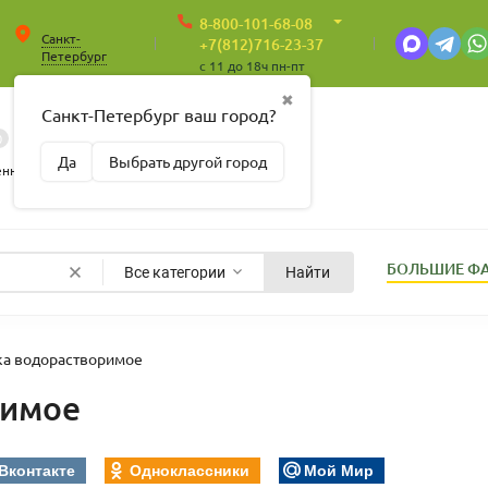
8-800-101-68-08
Санкт-
+7(812)716-23-37
Петербург
c 11 до 18ч пн-пт
✖
Санкт-Петербург ваш город?
0
0
Корзина
Да
Выбрать другой город
Пусто
енные
БОЛЬШИЕ Ф
Все категории
Найти
ка водорастворимое
римое
Вконтакте
Одноклассники
Мой Мир