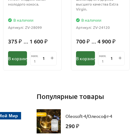
молодого кокоса.
высшего качества Extra
Virgin.
В наличии
В наличии
Артикул:
ZV-28099
Артикул:
ZV-24120
375
... 1 600
700
... 4 900
₽
₽
₽
₽
мин.
мин.
В корзину
В корзину
1
1
Популярные товары
Мой Мир
Oleosoft-4/Олеософт-4
290
₽