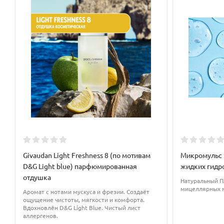
В косметической продукции применяется в лечебных формул
витаминами. Работает, как антиоксидант, сохраняя кожу молод
Givaudan Light Freshness 8 (по мотивам
Микромульс 
D&G Light blue) парфюмированная
жидких гидр
отдушка
Натуральный П
мицеллярных 
Аромат с нотами мускуса и фрезии. Создаёт
ощущение чистоты, мягкости и комфорта.
Вдохновлён D&G Light Blue. Чистый лист
аллергенов.