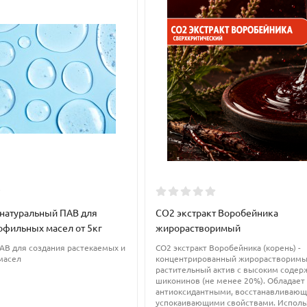
ах. Отлично подпитывает кожу и волосы содержащимися в персик
ой.
натуральный ПАВ для
СО2 экстракт Воробейника
офильных масел от 5кг
жирорастворимый
АВ для создания растекаемых и
CO2 экстракт Воробейника (корень) -
масел
концентрированный жирорастворим
растительный актив с высоким соде
шиконинов (не менее 20%). Обладает
антиоксидантными, восстанавливающ
успокаивающими свойствами. Исполь