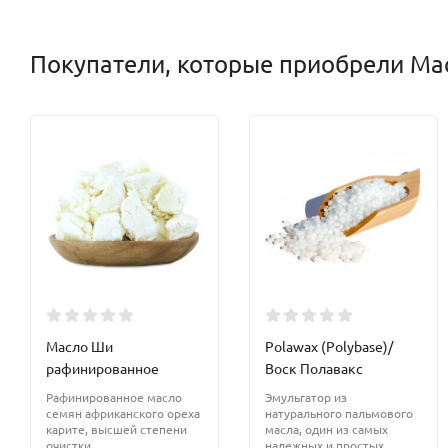
Покупатели, которые приобрели Мас
Масло Ши
Polawax (Polybase)/
рафинированное
Воск Полавакс
Рафинированное масло
Эмульгатор из
семян африканского ореха
натурального пальмового
карите, высшей степени
масла, один из самых
очистки
надежных и простых