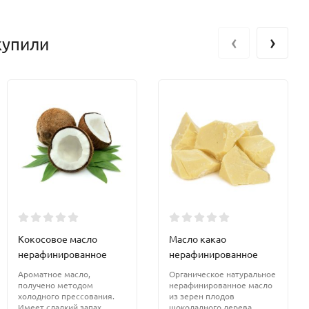
‹
›
купили
Кокосовое масло
Масло какао
нерафинированное
нерафинированное
Ароматное масло,
Органическое натуральное
получено методом
нерафинированное масло
холодного прессования.
из зерен плодов
Имеет сладкий запах
шоколадного дерева