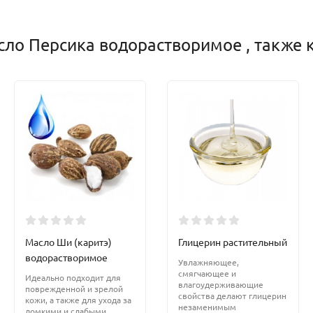
ло Персика водорастворимое , также 
Масло Ши (каритэ)
Глицерин растительный
водорастворимое
Увлажняющее,
смягчающее и
Идеально подходит для
влагоудерживающие
поврежденной и зрелой
свойства делают глицерин
кожи, а также для ухода за
незаменимым
ломкими и слабыми