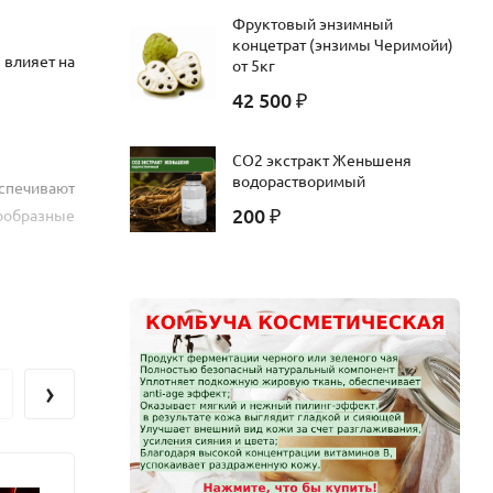
Фруктовый энзимный
концетрат (энзимы Черимойи)
 влияет на
от 5кг
42 500
₽
CO2 экстракт Женьшеня
водорастворимый
еспечивают
200
нообразные
₽
ой, зрелой
зможность
›
мпунях, в
к тонику и