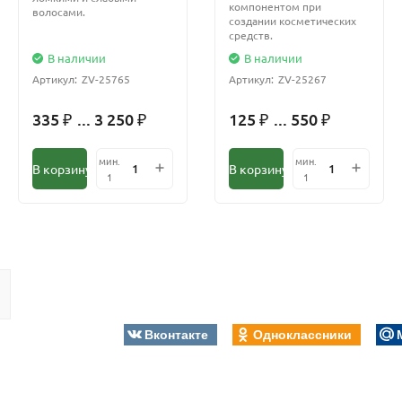
компонентом при
волосами.
создании косметических
средств.
В наличии
В наличии
Артикул:
ZV-25765
Артикул:
ZV-25267
335
... 3 250
125
... 550
₽
₽
₽
₽
мин.
мин.
В корзину
В корзину
1
1
Вконтакте
Одноклассники