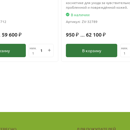
косметике для ухода за чувствительн
проблемной и повреждённой кожей.
В наличии
2712
Артикул:
ZV-32789
. 59 600
950
... 62 100
₽
₽
₽
мин.
мин.
рзину
В корзину
1
1
ТЕРЕСНО
ДЛЯ ПОКУПАТЕЛЕЙ