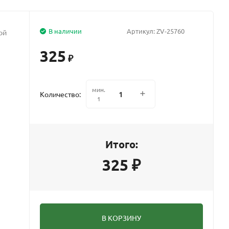
В наличии
Артикул:
ZV-25760
ой
325
₽
мин.
Количество:
1
Итого:
325
₽
В КОРЗИНУ