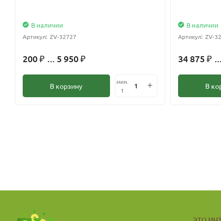
В наличии
В наличии
Артикул:
ZV-32727
Артикул:
ZV-3
200
... 5 950
34 875
..
₽
₽
₽
мин.
В корзину
В ко
1
ЭТО ИН