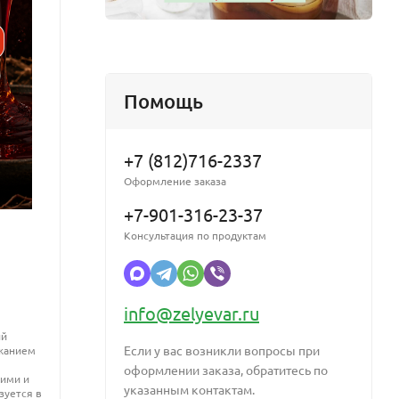
овом масле
Помощь
+7 (812)716-2337
Оформление заказа
+7-901-316-23-37
Консультация по продуктам
99% Bakuchiol / Бакучиол 99%
Zinc 
Чистый экстракт бакучиола в концентрации
Против
info@zelyevar.ru
99%. Растительный антисептик, антиоксидант
высыпа
и мощнейшее антивозрастное средство,
предот
ый
натуральная альтернатива ретинолу, но без
Если у вас возникли вопросы при
ржанием
его побочных эффектов
оформлении заказа, обратитесь по
ими и
указанным контактам.
зуется в