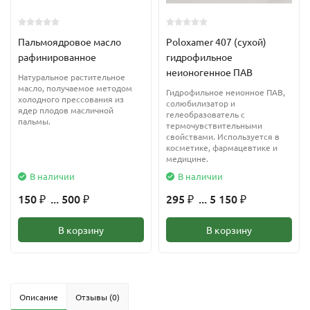
Пальмоядровое масло
Poloxamer 407 (сухой)
рафинированное
гидрофильное
неионогенное ПАВ
Натуральное растительное
масло, получаемое методом
Гидрофильное неионное ПАВ,
холодного прессования из
солюбилизатор и
ядер плодов масличной
гелеобразователь с
пальмы.
термочувствительными
свойствами. Используется в
косметике, фармацевтике и
медицине.
В наличии
В наличии
150
... 500
295
... 5 150
₽
₽
₽
₽
В корзину
В корзину
Описание
Отзывы (0)