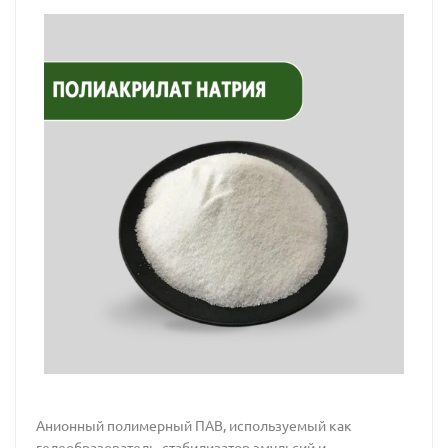
Анионный полимерный ПАВ, используемый как
гелеобразователь, стабилизатор эмульсий и