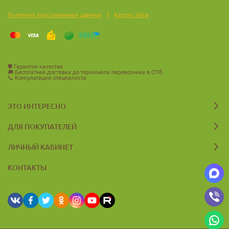
Увлажняющие гели для ног и рук
|
Политика персональных данных
Карта сайта
Характеристики:
Нетоксичен
Биологически инертен
🛡️
Гарантия качества
🚚
Бесплатная доставка до терминала перевозчика в СПб
📞
Консультация специалиста
Может использоваться при низких температурах
Легко диспергируется при высокоскоростном
ЭТО ИНТЕРЕСНО
перемешивании
ДЛЯ ПОКУПАТЕЛЕЙ
Условия хранения:
ЛИЧНЫЙ КАБИНЕТ
Хранить в герметично закрытой таре, вдали от влаги. При
КОНТАКТЫ
попадании воды — быстро набухает. Беречь от прямых
солнечных лучей.