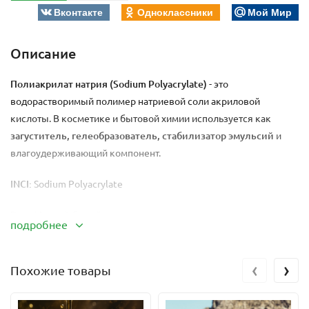
Вконтакте
Одноклассники
Мой Мир
Описание
Полиакрилат натрия (Sodium Polyacrylate)
- это
водорастворимый полимер натриевой соли акриловой
кислоты. В косметике и бытовой химии используется как
загуститель, гелеобразователь, стабилизатор эмульсий
и
влагоудерживающий компонент.
INCI:
Sodium Polyacrylate
Вид:
Мелкий белый порошок или гранулы, иногда
подробнее
гелеобразная масса (в зависимости от формы)
Растворимость:
Не растворим в маслах. Гидратируется в воде,
‹
›
образуя вязкий гель.
Похожие товары
pH:
6–8 (в растворе)
Процент ввода: