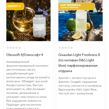
0.1–0.5% для лёгкого загущения
0.5–1.5% как гелеобразователь
до 2% как стабилизатор водных систем
Функции в рецептуре:
Гелеобразователь
Oleosoft-4/Олеософт-4
Givaudan Light Freshness 8
Влагоудерживающий компонент (влагонакопление до
(по мотивам D&G Light
300–400×)
Инновационный
blue) парфюмированная
ферментированный комплекс
растительных масел,
Стабилизатор эмульсий
отдушка
разработанный для
интенсивного ухода за кожей и
Аромат с нотами мускуса и
Модификатор текстуры
волосами. Обладает высокой
фрезии. Создаёт ощущение
биодоступностью, быстро
чистоты, мягкости и комфорта.
Суспендирующий агент
впитывается, обеспечивает
Вдохновлён D&G Light Blue.
питание, увлажнение и
Чистый лист аллергенов.
улучшает эластичность кожи
Особенности:
без ощущения жирности.
Подходит для косметики
премиального класса и