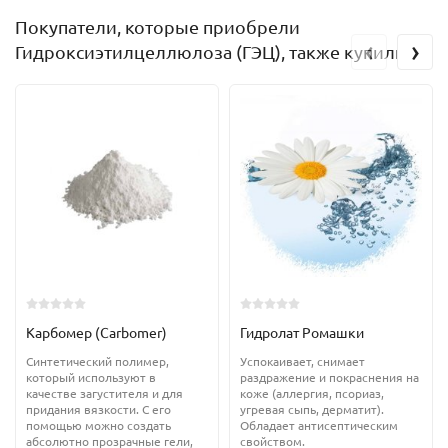
Покупатели, которые приобрели
‹
›
Гидроксиэтилцеллюлоза (ГЭЦ), также купили
Карбомер (Carbomer)
Гидролат Ромашки
Cинтетический полимер,
Успокаивает, снимает
который используют в
раздражение и покраснения на
качестве загустителя и для
коже (аллергия, псориаз,
придания вязкости. С его
угревая сыпь, дерматит).
помощью можно создать
Обладает антисептическим
абсолютно прозрачные гели,
свойством.