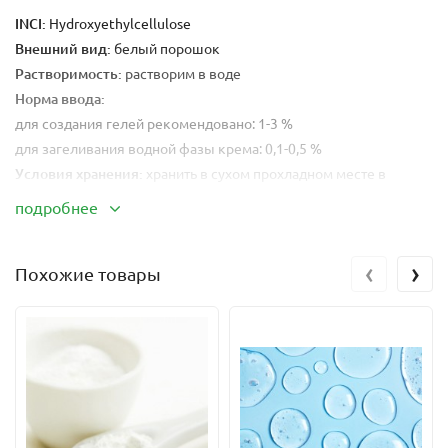
INCI:
Hydroxyethylcellulose
Внешний вид:
белый порошок
Растворимость:
растворим в воде
Норма ввода:
для создания гелей рекомендовано: 1-3 %
для загеливания водной фазы крема: 0,1-0,5 %
Условия хранения:
хранить в сухом прохладном месте в
герметичной упаковке
подробнее
Hydroxyethylcellulose
- представляет собой неионный
‹
›
загуститель натурального происхождения (древесина). Это
Похожие товары
мономер глюкозы, натуральный полисахарид.
Используется для создания гелей, загущения водной фазы,
стабилизации эмульсий. Подходит для создания гелей для
душа, в декоративной косметике как связывающий
компонент, улучшающий адгезию и препятствующий
осыпанию пудр, румян и теней.