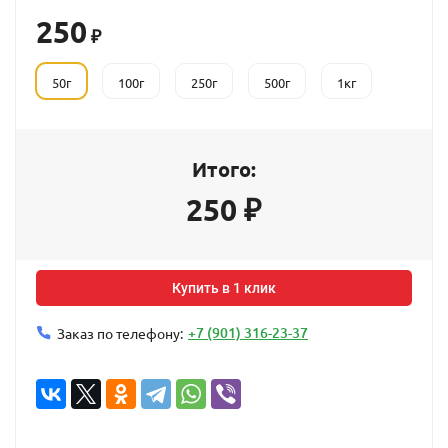
250
₽
50г
100г
250г
500г
1кг
Итого:
250
₽
Купить в 1 клик
+7 (901) 316-23-37
Заказ по телефону: