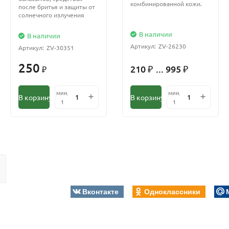
комбинированной кожи.
после бритья и защиты от
солнечного излучения
В наличии
В наличии
Артикул:
ZV-26230
Артикул:
ZV-30351
250
210
... 995
₽
₽
₽
мин.
мин.
В корзину
В корзину
1
1
Вконтакте
Одноклассники