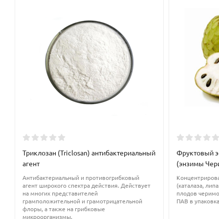
Розовая вода является непревзойденным косметическим средст
старению. Стимулирует регенерацию кожи, способствует разг
капилляры. Также гидролат розы нормализует работу сальных 
Производитель:
Болгария
Триклозан (Triclosan) антибактериальный
Фруктовый э
агент
(энзимы Чери
Антибактериальный и противогрибковый
Концентрирова
агент широкого спектра действия. Действует
(каталаза, липа
на многих представителей
плодов черимо
грамположительной и грамотрицательной
ПАВ в упаковка
флоры, а также на грибковые
микроорганизмы.