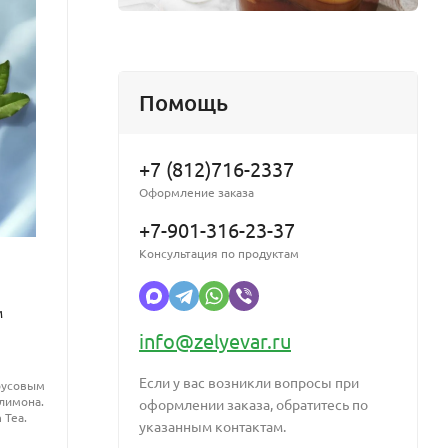
му
ет
сияние.
Помощь
+7 (812)716-2337
Оформление заказа
+7-901-316-23-37
Консультация по продуктам
м
Oleosoft-4/Олеософт-4
CO2 э
жиро
info@zelyevar.ru
Инновационный ферментированный комплекс
растительных масел, разработанный для
CO₂ эк
интенсивного ухода за кожей и волосами.
жирор
Если у вас возникли вопросы при
трусовым
Обладает высокой биодоступностью, быстро
антиб
 лимона.
оформлении заказа, обратитесь по
впитывается, обеспечивает питание,
и рег
 Tea.
увлажнение и улучшает эластичность кожи без
указанным контактам.
в косм
ощущения жирности. Подходит для косметики
и чувс