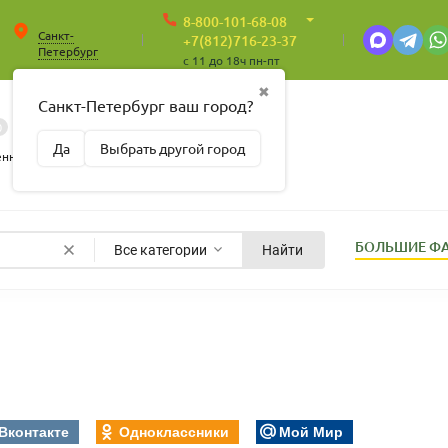
8-800-101-68-08
Санкт-
+7(812)716-23-37
Петербург
c 11 до 18ч пн-пт
✖
Санкт-Петербург ваш город?
0
0
Корзина
Да
Выбрать другой город
Пусто
енные
БОЛЬШИЕ Ф
Все категории
Найти
Вконтакте
Одноклассники
Мой Мир