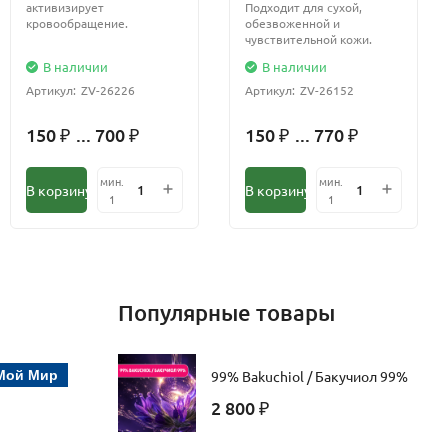
активизирует
Подходит для сухой,
кровообращение.
обезвоженной и
чувствительной кожи.
В наличии
В наличии
Артикул:
ZV-26226
Артикул:
ZV-26152
150
... 700
150
... 770
₽
₽
₽
₽
мин.
мин.
В корзину
В корзину
1
1
Популярные товары
Мой Мир
99% Bakuchiol / Бакучиол 99%
2 800
₽