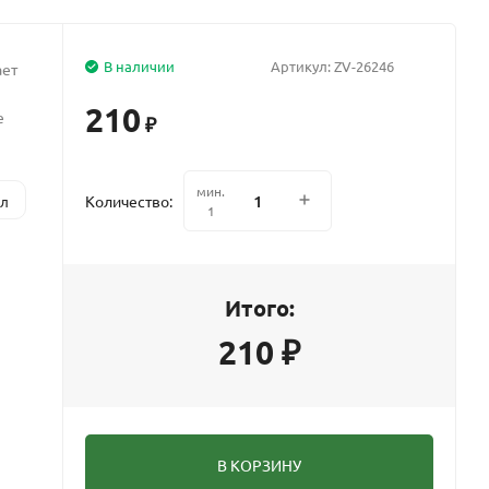
В наличии
Артикул:
ZV-26246
ает
210
е
₽
мин.
Количество:
1л
1
Итого:
210
₽
В КОРЗИНУ