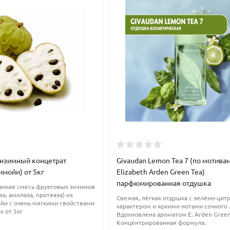
вом для ухода за кожей лица, особенно сухой и склонной к ранне
лаживанию морщин, восстанавливает водный баланс кожи и укрепля
и потовых желез, придает коже красивый ровный цвет и здоровое 
нзимный концетрат
Givaudan Lemon Tea 7 (по мотива
мойи) от 5кг
Elizabeth Arden Green Tea)
парфюмированная отдушка
нная смесь фруктовых энзимов
за, амилаза, протеаза) из
Свежая, лёгкая отдушка с зелёно-ци
йи с очень мягкими свойствами
характером и яркими нотами сочного
х от 5кг
Вдохновлена ароматом E. Arden Green
Концентрированная формула.