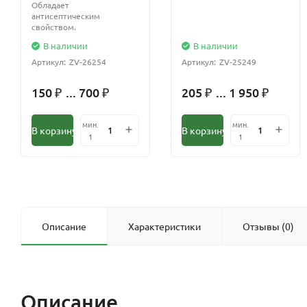
Обладает
антисептическим
свойством.
В наличии
В наличии
Артикул:
ZV-26254
Артикул:
ZV-25249
150
... 700
205
... 1 950
₽
₽
₽
₽
мин.
мин.
В корзину
В корзину
1
1
Описание
Характеристики
Отзывы (0)
Описание