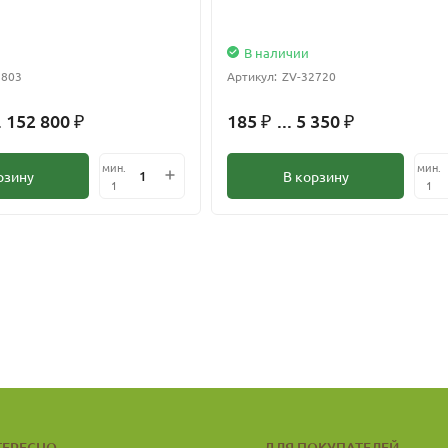
В наличии
2803
Артикул:
ZV-32720
. 152 800
185
... 5 350
₽
₽
₽
мин.
мин.
рзину
В корзину
1
1
ТЕРЕСНО
ДЛЯ ПОКУПАТЕЛЕЙ