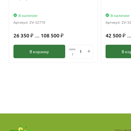
В наличии
В наличии
Артикул:
ZV-32770
Артикул:
ZV-3
26 350
... 108 500
42 500
..
₽
₽
₽
мин.
В корзину
В ко
1
ЭТО ИН