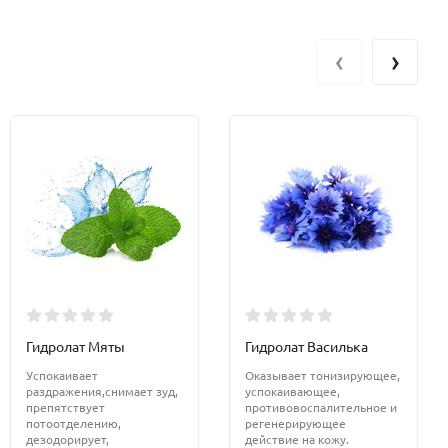
‹
›
Гидролат Мяты
Гидролат Василька
Успокаивает
Оказывает тонизирующее,
раздражения,снимает зуд,
успокаивающее,
препятствует
противовоспалительное и
потоотделению,
регенерирующее
дезодорирует,
действие на кожу.