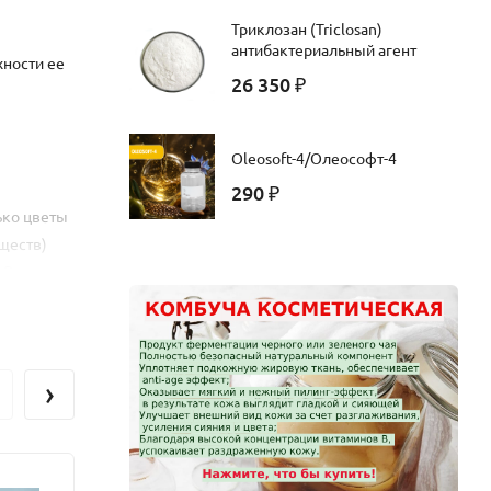
Триклозан (Triclosan)
антибактериальный агент
хности ее
26 350
₽
Oleosoft-4/Олеософт-4
290
₽
ько цветы
ществ)
 Она
 «мешков»
ы
›