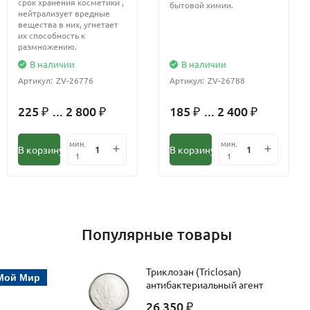
срок хранения косметики ,
бытовой химии.
нейтрализует вредные
вещества в них, угнетает
их способность к
размножению.
В наличии
В наличии
Артикул:
ZV-26776
Артикул:
ZV-26788
225
... 2 800
185
... 2 400
₽
₽
₽
₽
мин.
мин.
В корзину
В корзину
1
1
Популярные товары
Триклозан (Triclosan)
Мой Мир
антибактериальный агент
26 350
₽