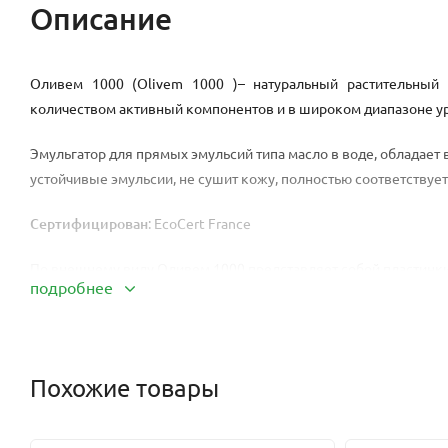
Описание
Оливем 1000 (Olivem 1000 )– натуральный растительный
количеством активный компонентов и в широком диапазоне уро
Эмульгатор для прямых эмульсий типа масло в воде, обладает
устойчивые эмульсии, не сушит кожу, полностью соответствуе
Сертифицирован
: EcoCert France
По внешнему виду Оливем 1000 представляет собой пластинки 
подробнее
Оливем 1000 растворяется в масле и представляет собой сам
начинающим кремоварам. Оливем 1000 - это эмульгатор нового
Похожие товары
Оливем 1000 проникает в глубокие слой эпидермиса и доставля
упругость, поддерживает ее целостность.