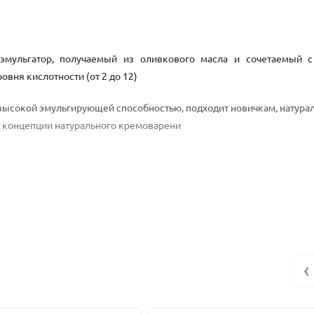
 эмульгатор, получаемый из оливкового масла и сочетаемый 
вня кислотности (от 2 до 12)
 высокой эмульгирующей способностью, подходит новичкам, натурал
т концепции натурального кремоварени
белого цвета, без запаха и на ощупь немного жирные.
оэмульгирующую систему, достаточно прост в использование и под
 поколения, подходит для эмульсий «масло-в-воде».
‹
ет активные вещества, придает коже мягкость, бархатистость, элас