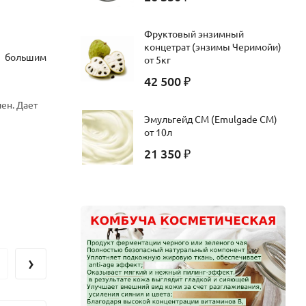
Фруктовый энзимный
концетрат (энзимы Черимойи)
с большим
от 5кг
42 500
₽
ен. Дает
Эмульгейд СМ (Emulgade CM)
от 10л
21 350
₽
ходит даже
›
тичность и