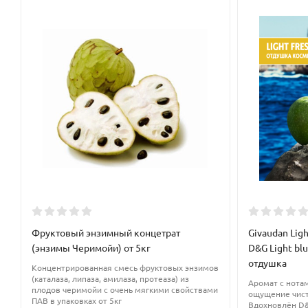
Норма ввода:
- кремы (рецептуры с высокой вязкостью): 3-5% -
моноэмульгатор (без стабилизаторов или загустителей ): 6-8%
Размер жирной фазы, которую держит эмульгатор:
от 5 до 25
П
орядок работы:
Нагреть в жирной фазе, соединить с водной,
рекомендуется вымешивать до остывания. Для увеличения ста
использовать и в моноварианте.
Фруктовый энзимный концетрат
Givaudan Ligh
(энзимы Черимойи) от 5кг
D&G Light b
отдушка
Концентрированная смесь фруктовых энзимов
(каталаза, липаза, амилаза, протеаза) из
Аромат с нотам
плодов черимойи с очень мягкими свойствами
ощущение чист
ПАВ в упаковках от 5кг
Вдохновлён D&G