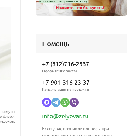
Помощь
ожно
+7 (812)716-2337
Оформление заказа
+7-901-316-23-37
Консультация по продуктам
CO2 экстракт Прополиса
Микро
жирорастворимый
жидки
 кожу от
info@zelyevar.ru
ю флору,
CO₂ экстракт прополиса - концентрированный
Натура
медонов.
жирорастворимый актив с выраженным
мицел
антибактериальным, противовоспалительным
Если у вас возникли вопросы при
и регенерирующим действием. Используется
оформлении заказа, обратитесь по