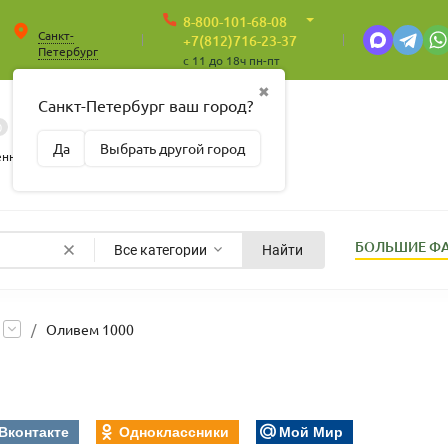
8-800-101-68-08
Санкт-
+7(812)716-23-37
Петербург
c 11 до 18ч пн-пт
✖
Санкт-Петербург ваш город?
0
0
Корзина
Да
Выбрать другой город
Пусто
енные
БОЛЬШИЕ Ф
Все категории
Найти
/
Оливем 1000
Вконтакте
Одноклассники
Мой Мир