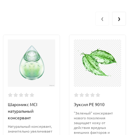
‹
›
Шаромикс MCI
Эуксил РЕ 9010
натуральный
"Зеленый" консервант
консервант
нового поколения
защищает кожу от
Натуральный консервант,
действия вредных
значительно увеличивает
внешних факторов и