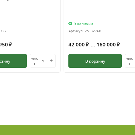
В наличии
2727
Артикул:
ZV-32760
 950
42 000
... 160 000
₽
₽
₽
мин.
мин.
рзину
В корзину
1
1