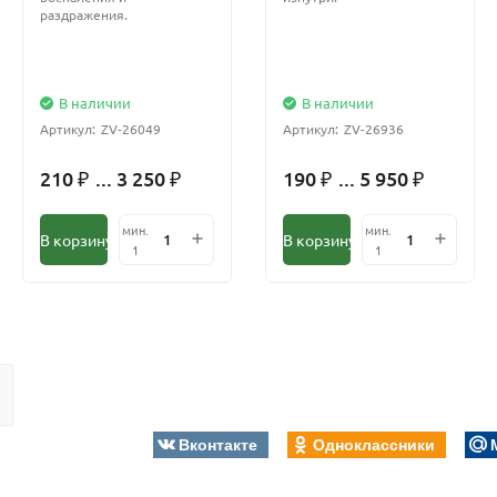
раздражения.
В наличии
В наличии
Артикул:
ZV-26049
Артикул:
ZV-26936
210
... 3 250
190
... 5 950
₽
₽
₽
₽
мин.
мин.
В корзину
В корзину
1
1
Вконтакте
Одноклассники