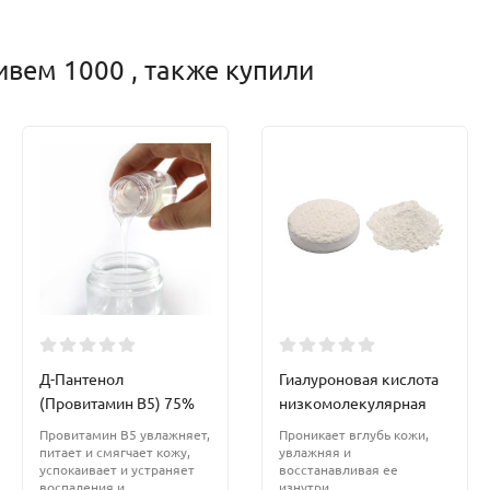
вем 1000 , также купили
Д-Пантенол
Гиалуроновая кислота
(Провитамин В5) 75%
низкомолекулярная
Провитамин В5 увлажняет,
Проникает вглубь кожи,
питает и смягчает кожу,
увлажняя и
успокаивает и устраняет
восстанавливая ее
воспаления и
изнутри.