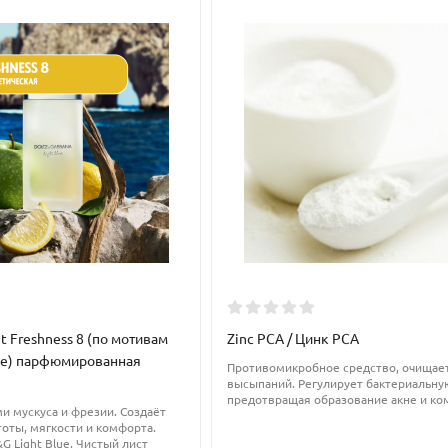
 лосьоны и молочко (рецептуры с низкой вязкостью): 1,5-3% - как
% (при норме ввода 4 - 5%)
 гомогенизировать. Для получения однородной стабильной эмульсии
бильности эмульсии, водную фазу рекомендуется загеливать, но м
t Freshness 8 (по мотивам
Zinc PCA / Цинк PCA
lue) парфюмированная
Противомикробное средство, очищает
высыпаний. Регулирует бактериальну
предотвращая образование акне и ко
и мускуса и фрезии. Создаёт
оты, мягкости и комфорта.
 Light Blue. Чистый лист