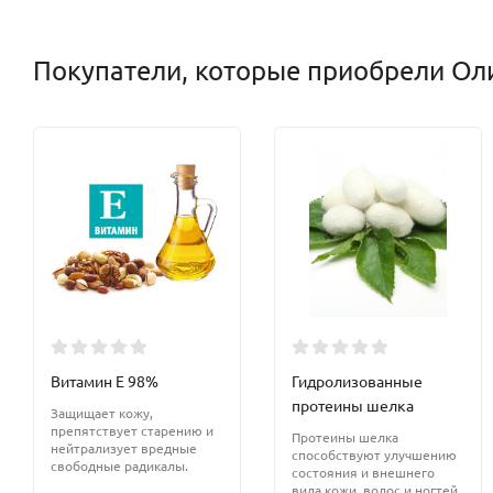
Покупатели, которые приобрели Оли
Витамин Е 98%
Гидролизованные
протеины шелка
Защищает кожу,
препятствует старению и
Протеины шелка
нейтрализует вредные
способствуют улучшению
свободные радикалы.
состояния и внешнего
вида кожи, волос и ногтей.