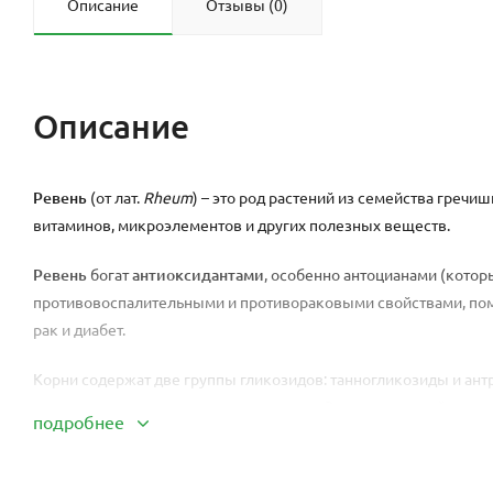
Описание
Отзывы (0)
Описание
Ревень
(от лат.
Rheum
) – это род растений из семейства греч
витаминов, микроэлементов и других полезных веществ.
Ревень
богат
антиоксидантами
, особенно антоцианами (кото
противовоспалительными и противораковыми свойствами, помо
рак и диабет.
Корни содержат две группы гликозидов: танногликозиды и ан
пектиновые вещества, много крахмала. Экстракт корней оказы
подробнее
краски для волос, обеспечивая волосам светло-русый оттенок.
Экстракт корня ревеня считается эффективным для выравнива