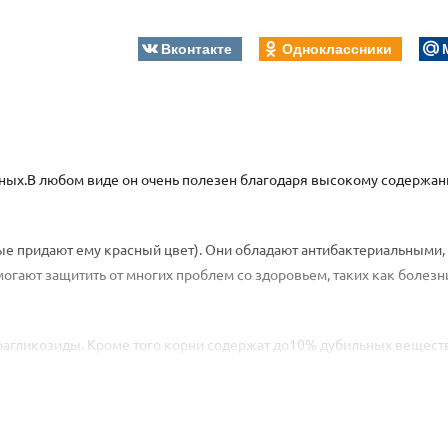
Вконтакте
Одноклассники
ишных.В любом виде он очень полезен благодаря высокому содержа
рые придают ему красный цвет). Они обладают антибактериальными,
гают защитить от многих проблем со здоровьем, таких как болезни
трагликозиды. Кроме того корни содержат до10% дубильных веществ
вает антисептическое и вяжущее действие. Его добавляют в расти
 Из корней ревеня получают хризаробин для лечения псориаза.
ния общего тона эпидермиса, для очищения кожи, осветления пиг