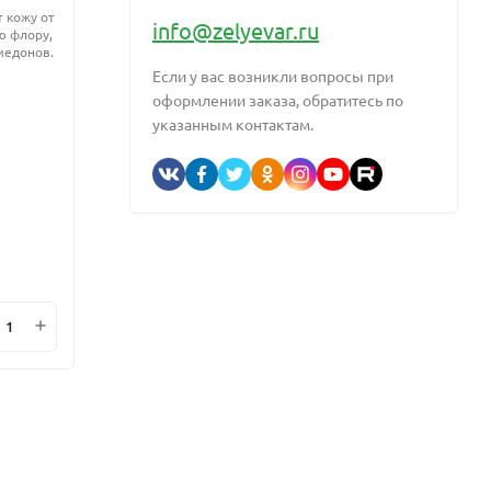
водо
 кожу от
Принадлежит к новому поколению
info@zelyevar.ru
ю флору,
комплексных эмульгаторов, позволяет
СО2 э
медонов.
создавать устойчивые эмульсии холодным
натура
способом
Если у вас возникли вопросы при
космет
антио
оформлении заказа, обратитесь по
действ
указанным контактам.
вещес
улучш
упруго
В наличии
В н
Артикул:
ZV-32809
Артику
21 350
... 138 900
200
₽
₽
мин.
В корзину
1