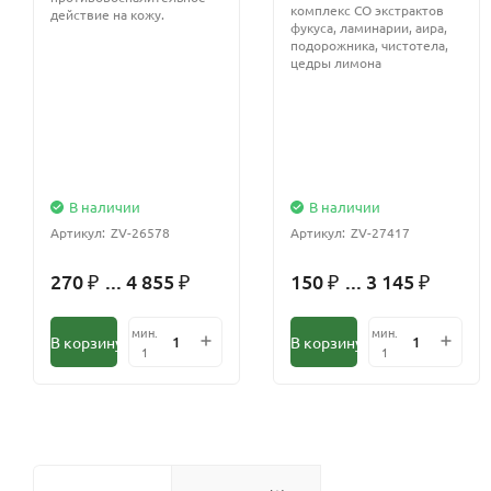
комплекс СО экстрактов
действие на кожу.
фукуса, ламинарии, аира,
подорожника, чистотела,
цедры лимона
В наличии
В наличии
Артикул:
ZV-26578
Артикул:
ZV-27417
270
... 4 855
150
... 3 145
₽
₽
₽
₽
мин.
мин.
В корзину
В корзину
1
1