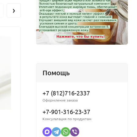
ему
›
опаузы.
ления и
а, для
и
веня –
пузыря.
Помощь
+7 (812)716-2337
Оформление заказа
+7-901-316-23-37
Консультация по продуктам
Эмульгейд СМ (Emulgade CM) от 10л
CO2 э