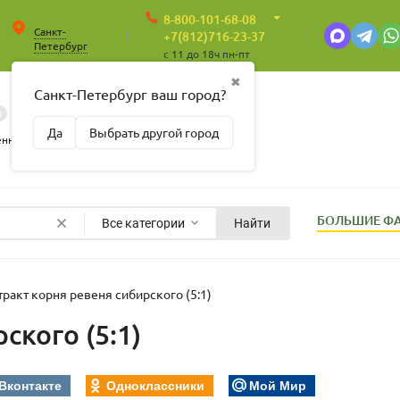
8-800-101-68-08
Санкт-
+7(812)716-23-37
Петербург
c 11 до 18ч пн-пт
✖
Санкт-Петербург ваш город?
0
0
Корзина
Да
Выбрать другой город
Пусто
енные
БОЛЬШИЕ Ф
Все категории
Найти
тракт корня ревеня сибирского (5:1)
ского (5:1)
Вконтакте
Одноклассники
Мой Мир