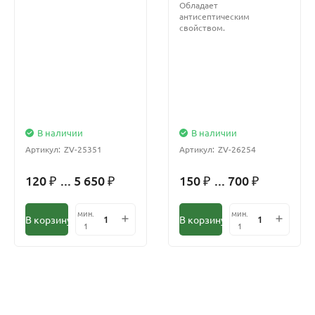
Обладает
антисептическим
свойством.
В наличии
В наличии
Артикул:
ZV-25351
Артикул:
ZV-26254
120
... 5 650
150
... 700
₽
₽
₽
₽
мин.
мин.
В корзину
В корзину
1
1