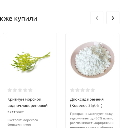
‹
›
акже купили
Критмум морской
Диоксид кремния
водно-глицериновый
(Ковелос 35/05Т)
экстракт
Прекрасно матирует кожу,
удерживает до 80% влаги,
Экстракт морского
разглаживает морщинки и
фенхеля имеет
неровности кожи, убирает