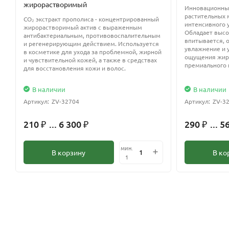
жирорастворимый
Инновационны
растительных 
CO₂ экстракт прополиса - концентрированный
интенсивного у
жирорастворимый актив с выраженным
Обладает высо
антибактериальным, противовоспалительным
впитывается, 
и регенерирующим действием. Используется
увлажнение и 
в косметике для ухода за проблемной, жирной
ощущения жирн
и чувствительной кожей, а также в средствах
премиального к
для восстановления кожи и волос.
В наличии
В наличии
Артикул:
ZV-32704
Артикул:
ZV-3
210
... 6 300
290
... 5
₽
₽
₽
мин.
В корзину
В ко
1