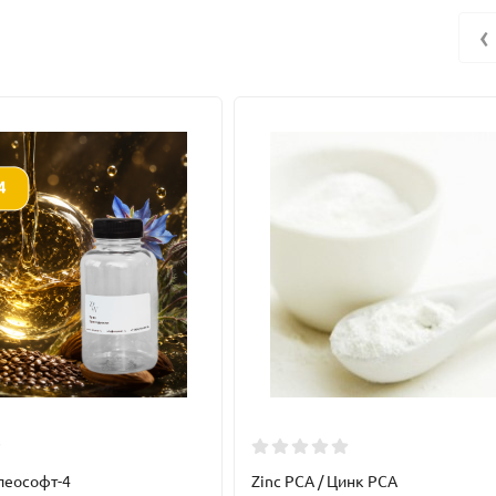
средства для волос - увеличивает пышность волоса, снижает пробл
‹
ом и используется в составе БАДов для женщин в период постмен
успокоительным средством для нервов и необходим для восстанов
льших дозах назначают в качестве противовоспалительного средств
е используют как желчегонное средство и легкое слабительное пр
ий, т.к. содержащаяся в нем кислота их губит. Отвар из листьев ре
ения используют при малокровии, туберкулезе и болезнях желчного 
леософт-4
Zinc PCA / Цинк PCA