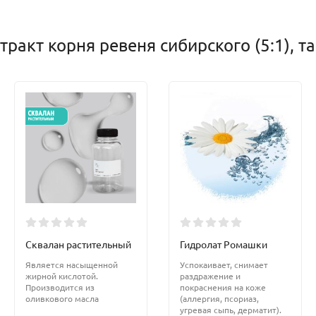
ракт корня ревеня сибирского (5:1), т
Сквалан растительный
Гидролат Ромашки
Является насыщенной
Успокаивает, снимает
жирной кислотой.
раздражение и
Производится из
покраснения на коже
оливкового масла
(аллергия, псориаз,
угревая сыпь, дерматит).