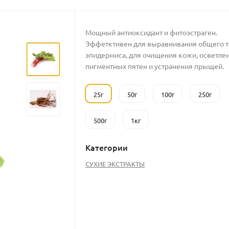
Мощный антиоксидант и фитоэстраген.
Эффетктивен для выравнивания общего т
эпидермиса, для очищения кожи, осветле
пигментных пятен и устранения прыщей.
25г
50г
100г
250г
500г
1кг
Категории
СУХИЕ ЭКСТРАКТЫ