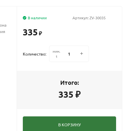
В наличии
Артикул:
ZV-30035
она
335
ния
₽
мин.
Количество:
1
Итого:
335
₽
В КОРЗИНУ