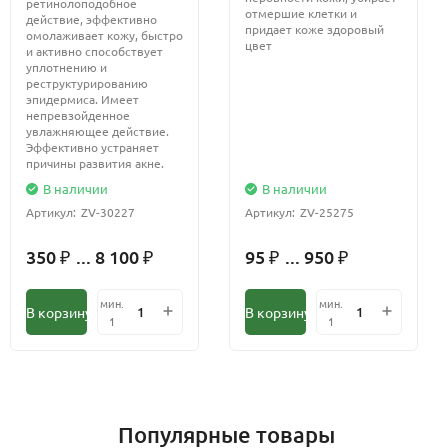
ретинолоподобное
отмершие клетки и
действие, эффективно
придает коже здоровый
омолаживает кожу, быстро
цвет
и активно способствует
уплотнению и
реструктурированию
эпидермиса. Имеет
непревзойденное
увлажняющее действие.
Эффективно устраняет
причины развития акне.
В наличии
В наличии
Артикул:
ZV-30227
Артикул:
ZV-25275
350
... 8 100
95
... 950
₽
₽
₽
₽
мин.
мин.
В корзину
В корзину
1
1
Популярные товары