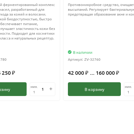
й ферментированный комплекс
Противомикробное средство, очищает
масел, разработанный для
высыпаний. Регулирует бактериальну
хода за кожей и волосами.
предотвращая образование акне и ко
кой биодоступностью, быстро
обеспечивает питание,
улучшает эластичность кожи без
ости. Подходит для косметики
ласса и натуральных рецептур.
В наличии
2780
Артикул:
ZV-32760
6 250
42 000
... 160 000
₽
₽
₽
мин.
мин.
рзину
В корзину
1
1