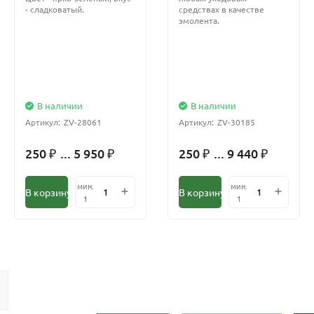
- сладковатый.
средствах в качестве
эмолента.
В наличии
В наличии
Артикул:
ZV-28061
Артикул:
ZV-30185
250
... 5 950
250
... 9 440
₽
₽
₽
₽
мин.
мин.
В корзину
В корзину
1
1