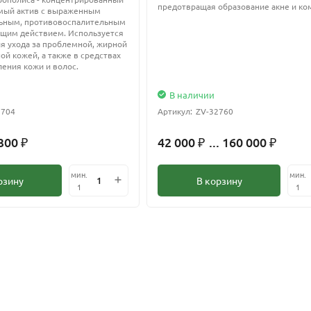
предотвращая образование акне и ко
мый актив с выраженным
ьным, противовоспалительным
щим действием. Используется
ля ухода за проблемной, жирной
ой кожей, а также в средствах
ления кожи и волос.
В наличии
2704
Артикул:
ZV-32760
 300
42 000
... 160 000
₽
₽
₽
мин.
мин.
рзину
В корзину
1
1