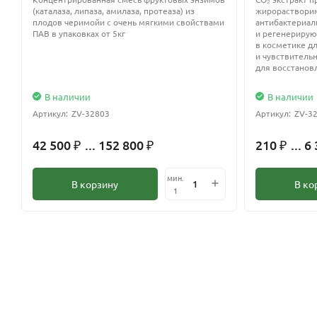
(каталаза, липаза, амилаза, протеаза) из
жирораствори
плодов черимойи с очень мягкими свойствами
антибактериал
ПАВ в упаковках от 5кг
и регенерирую
в косметике д
и чувствительн
для восстанов
В наличии
В наличии
Артикул:
ZV-32803
Артикул:
ZV-3
42 500
... 152 800
210
... 6
₽
₽
₽
мин.
В корзину
В ко
1