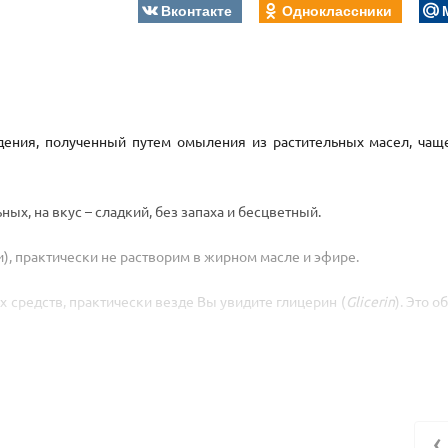
Вконтакте
Одноклассники
дения, полученный путем омыления из растительных масел, чащ
ных, на вкус – сладкий, без запаха и бесцветный.
), практически не растворим в жирном масле и эфире.
 средств, практически везде Вы увидите глицерин (
Glicerin
). Это 
ельный. Он входит в состав многих косметических средств – крема,
‹
жи защитную, влагосберегающую пленку);