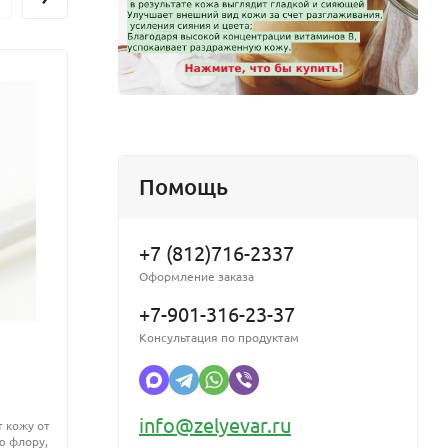
 сухой, то
Помощь
т: в сухую
+7 (812)716-2337
Оформление заказа
+7-901-316-23-37
Консультация по продуктам
CO2 экстракт Женьшеня
99% B
водорастворимый
info@zelyevar.ru
 кожу от
Чистый
ю флору,
99%. Р
СО2 экстракт Женьшеня водорастворимый -