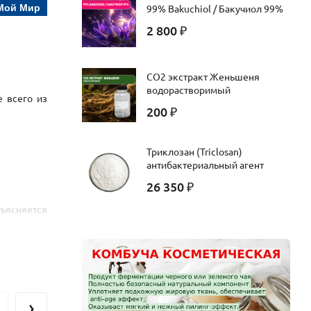
Мой Мир
99% Bakuchiol / Бакучиол 99%
2 800
₽
CO2 экстракт Женьшеня
водорастворимый
е всего из
200
₽
Триклозан (Triclosan)
антибактериальный агент
26 350
₽
объясняется
 мыло,
›