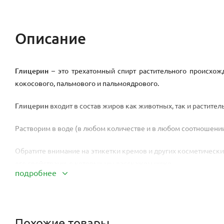
Описание
Глицерин
– это трехатомный спирт растительного происхож
кокосового, пальмового и пальмоядрового.
Глицерин
входит в состав жиров как животных, так и раститель
Растворим в воде (в любом количестве и в любом соотношении
Обратите внимание на этикетки кремов и других косметических
его свойствами, о которых мы расскажем ниже.
подробнее
Свойства глицерина:
Увлажняющее (глицерин – это главный увлажнитель, растит
Похожие товары
гели для душа и др. Глицерин образует на поверхности ко