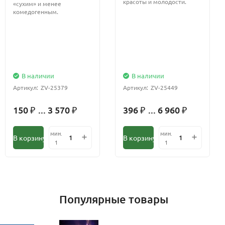
красоты и молодости.
«сухим» и менее
комедогенным.
В наличии
В наличии
Артикул:
ZV-25379
Артикул:
ZV-25449
150
... 3 570
396
... 6 960
₽
₽
₽
₽
мин.
мин.
В корзину
В корзину
1
1
Популярные товары