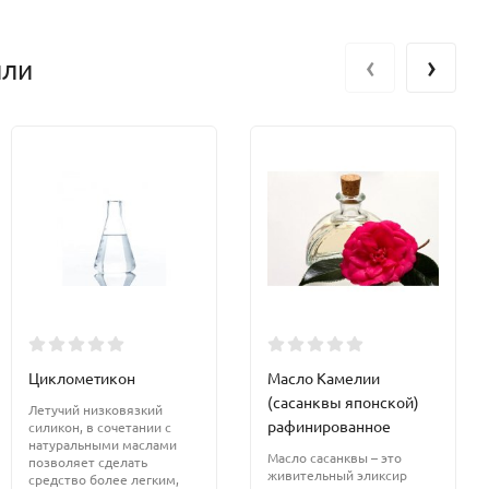
‹
›
или
Циклометикон
Масло Камелии
(сасанквы японской)
Летучий низковязкий
рафинированное
силикон, в сочетании с
натуральными маслами
Масло сасанквы – это
позволяет сделать
живительный эликсир
средство более легким,