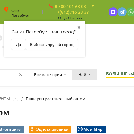
8-800-101-68-08
Санкт-
+7(812)716-23-37
Петербург
c 11 до 18ч пн-пт
✖
Санкт-Петербург ваш город?
0
0
Корзина
Да
Выбрать другой город
Пусто
енные
БОЛЬШИЕ Ф
Все категории
Найти
ЕНТЫ
/
Глицерин растительный оптом
ом
Вконтакте
Одноклассники
Мой Мир