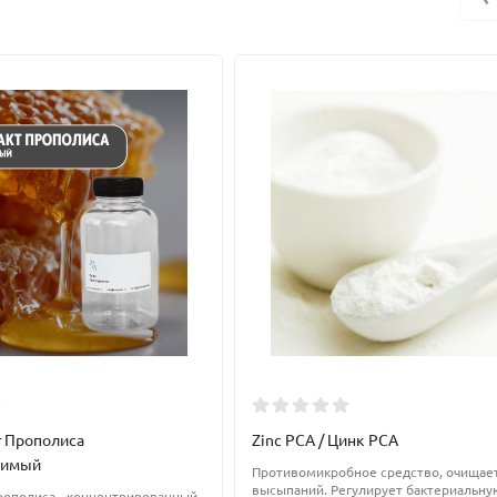
 – шампунь, бальзам, маска и др.);
т влагу в Ваших волосах, его используют в средствах по уходу за
насыщает ей кожу. Недостаток заключается в том, что если воздух
ит и истощает кожу)
щивать с глицерином, поскольку он может вызвать обратный эффек
т Прополиса
Zinc PCA / Цинк PCA
римый
Противомикробное средство, очищает
высыпаний. Регулирует бактериальну
прополиса - концентрированный