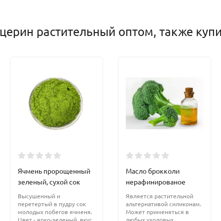
церин растительный оптом, также куп
Ячмень пророщенный
Масло брокколи
зеленый, сухой сок
нерафинированое
Высушенный и
Является растительной
перетертый в пудру сок
альтернативой силиконам.
молодых побегов ячменя.
Может применяться в
Цвет - ярко-зеленый, вкус
любых уходовых