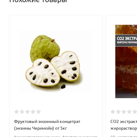
Эмульгатор;
Смягчающее (применяется в средствах по уходу за волосами
Влагоудерживающее (глицерин прекрасно увлажнит и удержи
вьющимися волосами);
Абсорбирующее (абсорбирует влагу из окружающей среды и 
глицерин абсорбирует влагу из эпидермиса, тем самым суш
В средствах по уходу за волосами не рекомендуется перебар
погоду будет пересушивать волосы, и наоборот.
Не применять глицерин в неразбавленном виде.
Рекомендуемая дозировка:
не более 7%
Фруктовый энзимный концетрат
CO2 экстрак
(энзимы Черимойи) от 5кг
жирораство
Концентрированная смесь фруктовых энзимов
CO₂ экстракт 