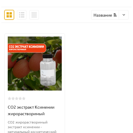
Название
CO2 экстракт Ксимении
жирорастворимый
CO2 жирорастворимый
экстракт ксимении -
натуральный косметический