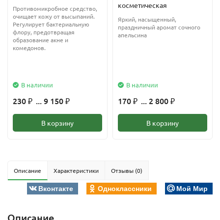
косметическая
Противомикробное средство,
очищает кожу от высыпаний.
Яркий, насыщенный,
Регулирует бактериальную
праздничный аромат сочного
флору, предотвращая
апельсина
образование акне и
комедонов.
В наличии
В наличии
230
... 9 150
170
... 2 800
₽
₽
₽
₽
В корзину
В корзину
Описание
Характеристики
Отзывы (0)
Вконтакте
Одноклассники
Мой Мир
Описание