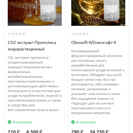
неприятных реакций.
Применение
Экологичный ПАВ используется в различных косметических
средствах:
CO2 экстракт Прополиса
Oleosoft-4/Олеософт-4
мыло, гель для душа;
жирорастворимый
Инновационный
ферментированный комплекс
CO₂ экстракт прополиса -
шампунь;
растительных масел,
концентрированный
разработанный для
жирорастворимый актив с
гели для умывания, пенки для лица;
интенсивного ухода за кожей и
выраженным
волосами. Обладает высокой
антибактериальным,
влажные салфетки;
биодоступностью, быстро
противовоспалительным и
впитывается, обеспечивает
регенерирующим действием.
питание, увлажнение и
пена для бритья;
Используется в косметике для
улучшает эластичность кожи
ухода за проблемной, жирной и
без ощущения жирности.
пена для ванн.
чувствительной кожей, а также
Подходит для косметики
в средствах для
премиального класса и
восстановления кожи и волос.
натуральных рецептур.
Рекомендуемый процент ввода в средства для нормальной и
взрослой кожи = 10%.
В наличии
В наличии
210
... 6 300
290
... 56 250
₽
₽
₽
₽