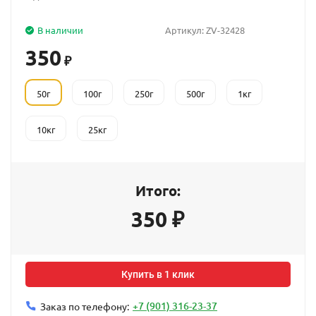
В наличии
Артикул:
ZV-32428
350
₽
50г
100г
250г
500г
1кг
10кг
25кг
Итого:
350
₽
Купить в 1 клик
+7 (901) 316-23-37
Заказ по телефону: