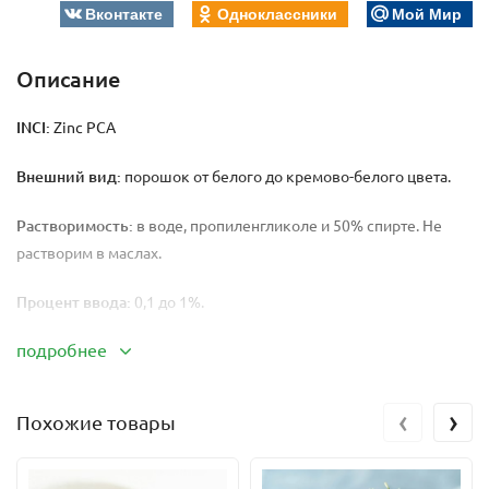
Вконтакте
Одноклассники
Мой Мир
Описание
INCI:
Zinc PCA
Внешний вид:
порошок от белого до кремово-белого цвета.
Растворимость:
в воде, пропиленгликоле и 50% спирте. Не
растворим в маслах.
Процент ввода:
0,1 до 1%.
подробнее
Ph:
5-6 (10% водный раствор)
Цинковая соль пирролидонкарбоновой кислоты, более
‹
›
Похожие товары
известная как Zink RCA, является химическим веществом с
уникальными свойствами. Имея широкий спектр применения,
она нашла свое особое место в косметической индустрии.