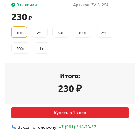
В наличии
Артикул:
ZV-31254
230
₽
10г
25г
50г
100г
250г
500г
1кг
Итого:
230
₽
Купить в 1 клик
+7 (901) 316-23-37
Заказ по телефону: