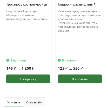
Трегалоза косметическая
Глицерин растительный
Натуральный дисахарид
Увлажняющее, смягчающее и
обладает высокими
влагоудерживающие свойства
влагосвязующими свойствами
делают глицерин
незаменимым компонентом
при создании косметических
средств.
В наличии
В наличии
145
... 1 200
125
... 550
₽
₽
₽
₽
В корзину
В корзину
Описание
Отзывы (0)