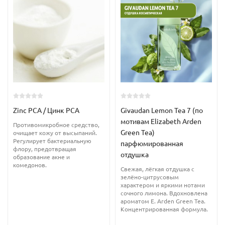
Одно из главных свойств Zink PCA – это его способность
воздействовать на кожу. Этот компонент обладает
противовоспалительными свойствами, что делает его
идеальным ингредиентом для лечения акне и других кожных
проблем. Кроме того, цинковая соль пирролидонкарбоновой
кислоты способна успокаивать раздраженную кожу и помогает
восстановлению здорового состояния тканей.
Zinc PCA / Цинк PCA
Givaudan Lemon Tea 7 (по
мотивам Elizabeth Arden
Процесс производства компонента основан на химической
Противомикробное средство,
Green Tea)
очищает кожу от высыпаний.
реакции между пирролидонкарбоновой кислотой и цинком.
Регулирует бактериальную
парфюмированная
Полученная цинковая соль используется в качестве активного
флору, предотвращая
отдушка
образование акне и
ингредиента в косметических продуктах. Благодаря своим
комедонов.
Свежая, лёгкая отдушка с
свойствам, она активно применяется в кремах, лосьонах и
зелёно-цитрусовым
масках для лица, а также в шампунях и других средствах для
характером и яркими нотами
сочного лимона. Вдохновлена
волос.
ароматом E. Arden Green Tea.
Концентрированная формула.
Подходит для проблемной, жирной и увядающей кожи,