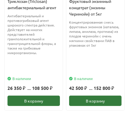
Триклозан (Triclosan)
Фруктовый энзимный
регенерации, защищает и укрепляет тонкую кожу. Гидролат
антибактериальный агент
концетрат (энзимы
зеленого чая хорошо воспринимается даже кожей, склонной к
Черимойи) от 5кг
Антибактериальный и
аллергическим реакциям.
противогрибковый агент
Концентрированная смесь
широкого спектра действия.
фруктовых энзимов (каталаза,
Действует на многих
липаза, амилаза, протеаза) из
представителей
плодов черимойи с очень
грамположительной и
мягкими свойствами ПАВ в
грамотрицательной флоры, а
упаковках от 5кг
также на грибковые
микроорганизмы.
В наличии
В наличии
26 350
... 108 500
42 500
... 152 800
₽
₽
₽
₽
В корзину
В корзину