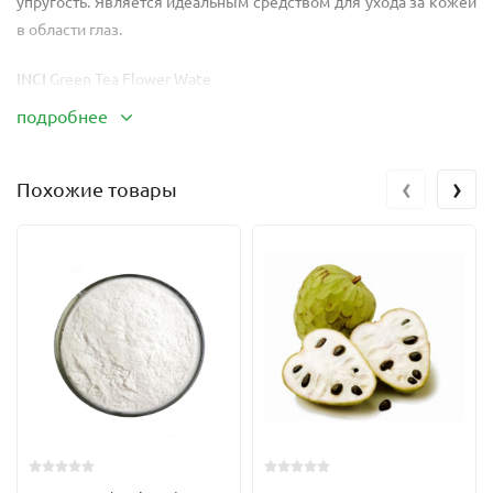
упругость. Является идеальным средством для ухода за кожей
в области глаз.
INCI
Green Tea Flower Wate
подробнее
Внешний вид
– жидкость без цвета с приятным ароматом
зеленого чая.
‹
›
Похожие товары
Получают гидролат методом дистилляции паром из
свежесобранных чайных листиков.
Зеленый чай – отличный антиоксидант. Очень мягко и бережно
ухаживает за кожей, питая и смягчая ее. Он идеально подходит
для ухода за любым типом кожи, быстро и нежно возвращая
ей жизнь, мягкость и упругость. Обогащает дополнительными
возможностями средства по уходу за жирной и воспаленной
кожей, оказывает антисептическое, антибактериальное и
успокаивающее действие. Очень хорошо подходит для зрелой,
сухой и чувствительной кожи: усиливает процессы