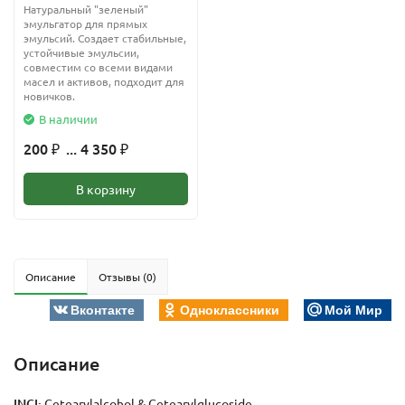
Натуральный "зеленый"
эмульгатор для прямых
эмульсий. Создает стабильные,
устойчивые эмульсии,
совместим со всеми видами
масел и активов, подходит для
новичков.
В наличии
200
... 4 350
₽
₽
В корзину
Описание
Отзывы (0)
Вконтакте
Одноклассники
Мой Мир
Описание
INCI:
Cetearylalcohol & Cetearylgluсoside