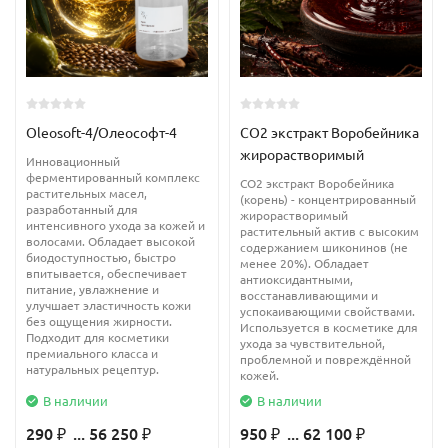
Масло жожоба применение:
Масло жожоба применяется
в фармацевтической
промышленности, ограниченно в комбикормовой
промышленности (жмых содержит до 33% белка и simmondsin
Oleosoft-4/Олеософт-4
СО2 экстракт Воробейника
жирорастворимый
– вещество подавляющее аппетит), в производстве некоторых
Инновационный
ферментированный комплекс
смазочных материалов и при изготовлении косметики.
CO2 экстракт Воробейника
растительных масел,
(корень) - концентрированный
разработанный для
жирорастворимый
Масло жожоба, в качестве добавки, получило широкое
интенсивного ухода за кожей и
растительный актив с высоким
волосами. Обладает высокой
содержанием шиконинов (не
применение в косметической промышленности, особенно у
биодоступностью, быстро
менее 20%). Обладает
впитывается, обеспечивает
тех производителей, которые делают продукцию из
антиоксидантными,
питание, увлажнение и
восстанавливающими и
натуральных компонентов. В частности, масло жожоба можно
улучшает эластичность кожи
успокаивающими свойствами.
без ощущения жирности.
встретить в составе лосьонов и увлажняющих кремов,
Используется в косметике для
Подходит для косметики
ухода за чувствительной,
шампуней и кондиционеров.
премиального класса и
проблемной и повреждённой
натуральных рецептур.
кожей.
Масло, в чистом виде, может быть использовано в качестве:
В наличии
В наличии
290
... 56 250
950
... 62 100
Бальзама для губ
₽
₽
₽
₽