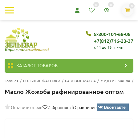
0
0
0
8-800-101-68-08
+7(812)716-23-37
c 11 до 18ч пн-пт
КАТАЛОГ ТОВАРОВ
Главная
/
БОЛЬШИЕ ФАСОВКИ
/
БАЗОВЫЕ МАСЛА
/
ЖИДКИЕ МАСЛА
/
Р
Масло Жожоба рафинированное оптом
Вконтакте
Оставить отзыв
Избранное
Сравнение