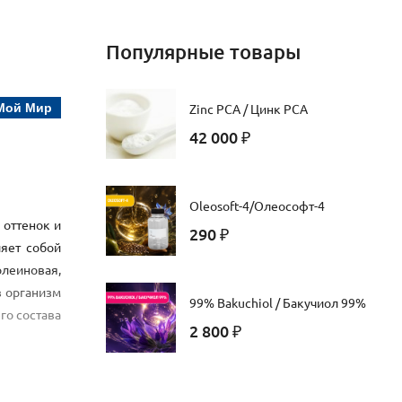
Популярные товары
Мой Мир
Zinc PCA / Цинк PCA
42 000
₽
Oleosoft-4/Олеософт-4
 оттенок и
290
₽
яет собой
олеиновая,
в организм
99% Bakuchiol / Бакучиол 99%
го состава
2 800
₽