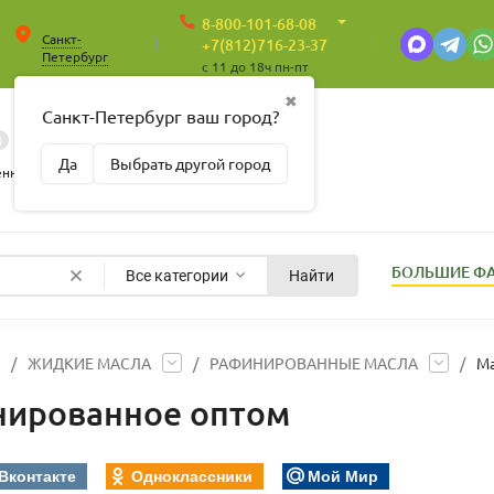
8-800-101-68-08
Санкт-
+7(812)716-23-37
Петербург
c 11 до 18ч пн-пт
✖
Санкт-Петербург ваш город?
0
0
Корзина
Да
Выбрать другой город
Пусто
енные
БОЛЬШИЕ Ф
Все категории
Найти
/
ЖИДКИЕ МАСЛА
/
РАФИНИРОВАННЫЕ МАСЛА
/
Ма
нированное оптом
Вконтакте
Одноклассники
Мой Мир