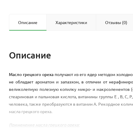
Описание
Характеристики
Отзывы (0)
Описание
Масло грецкого ореха
получают из его ядер методом холодно
не обладает ароматом и запазхом, в отличии от нерафинир
великолепную полезную копилку микро- и макроэлементов (фос
стеариновая и пальмовая кислота, витамины группы Е , В, С, 
человека, также преобразуются в витамин А. Рекордное коли
масла грецкого ореха.
Применение масла грецкого ореха: