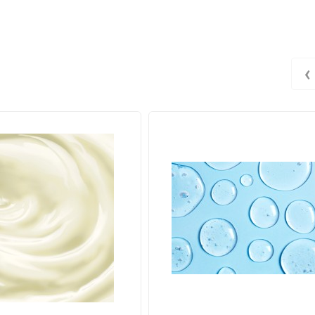
ха используется в многочисленных сферах человеческой жизнедея
цине. Регулярное применение орехового масла снижает уровень хо
тенки сосудов, нормализует сахар в крови, помогает защитить о
.
‹
 незаменимого помощника при лечении туберкулеза, хронического
язвенных заболеваний желудка и онкологии, а также сердечно-
ышенной кислотности желудка и гиперфункции щитовидки.
й популярностью при лечении кожных заболеваний. Оно эффектив
тствует всасыванию холестерина в кровь наличие в масле фосф
ный период.
реха
способствует усиленному кровообращению в области половы
мать масло грецкого ореха и беременным женщинам. Тем более ч