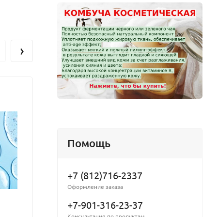
тельности.
лестерина,
рганизм от
›
 артрита и
сосудистых
 Обладая
но борется
олипидов и
Помощь
х органов,
+7 (812)716-2337
Оформление заказа
+7-901-316-23-37
то оно еще
Консультация по продуктам