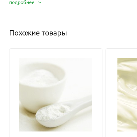
подробнее
Благодаря своему великолепному составу масло грецкого оре
Оно может применяться в косметологии, в кулинарии и в меди
стимулирует кроветворный процесс, укрепляет и защищает с
действия радиационного фона, оказывает эффект омоложения
Похожие товары
Масло грецкого ореха
рекомендуется использовать в качестве
колита, сахарного диабета, запоров, воспаления легких, 
заболеваний, гипертонии, атеросклероза.
Масло грецкого ореха
с успехом применяется при пов
противовоспалительным свойством, масло пользуется широко
с экземой, псориазом, варикозным расширением вен. Препя
ситостерина. Его также советуют применять в послеоперацион
Растительный фермент, входящий в состав
масла грецкого о
тем самым стимулируя сперматогенез у мужчин.
Для правильного и здорового развития плода полезно прини
обладает и антитоксикозной способностью.