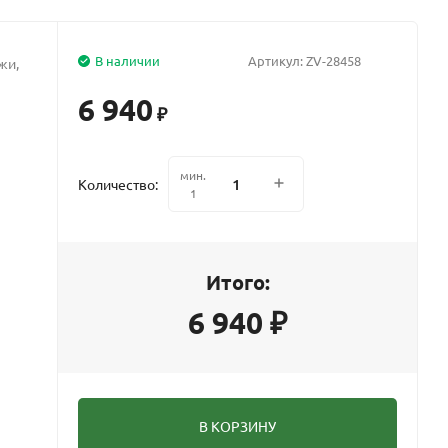
В наличии
Артикул:
ZV-28458
жи,
6 940
₽
мин.
Количество:
1
Итого:
6 940
₽
В КОРЗИНУ