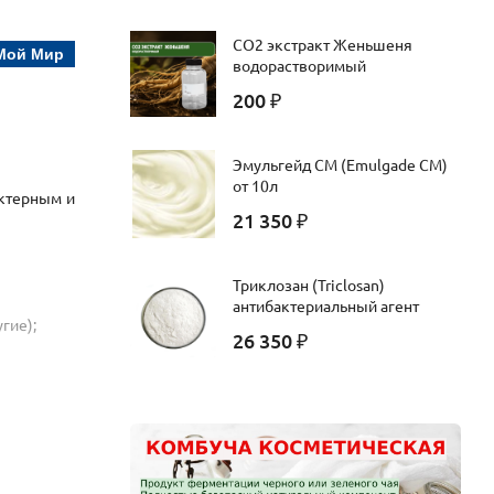
CO2 экстракт Женьшеня
Мой Мир
водорастворимый
200
₽
Эмульгейд СМ (Emulgade CM)
от 10л
актерным и
21 350
₽
Триклозан (Triclosan)
антибактериальный агент
гие);
26 350
₽