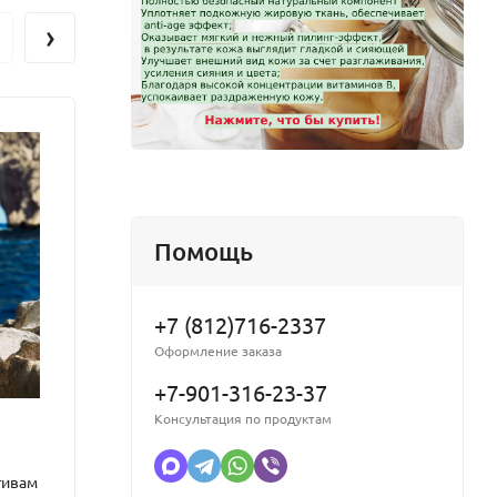
›
Помощь
+7 (812)716-2337
Оформление заказа
+7-901-316-23-37
Консультация по продуктам
зрастной и
ый баланс
отивам
СО2 экстракт Воробейника
Эмуль