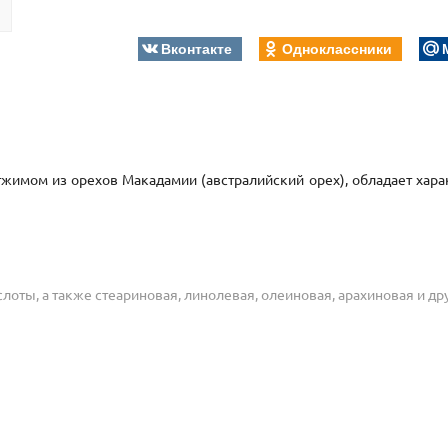
Вконтакте
Одноклассники
жимом из орехов Макадамии (австралийский орех), обладает хар
ты, а также стеариновая, линолевая, олеиновая, арахиновая и дру