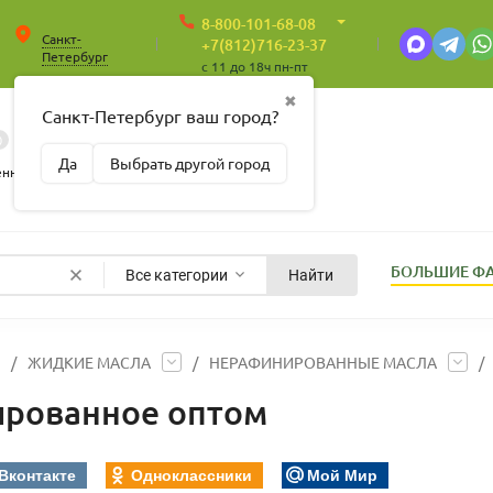
8-800-101-68-08
Санкт-
+7(812)716-23-37
Петербург
c 11 до 18ч пн-пт
✖
Санкт-Петербург ваш город?
0
0
Корзина
Да
Выбрать другой город
Пусто
енные
БОЛЬШИЕ Ф
Все категории
Найти
/
ЖИДКИЕ МАСЛА
/
НЕРАФИНИРОВАННЫЕ МАСЛА
/
рованное оптом
Вконтакте
Одноклассники
Мой Мир