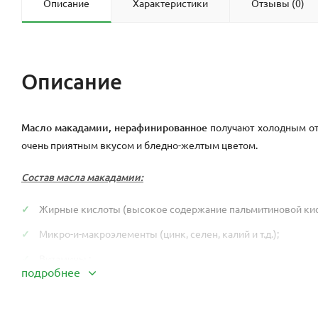
Описание
Характеристики
Отзывы (0)
Описание
Масло макадамии, нерафинированное
получают холодным от
очень приятным вкусом и бледно-желтым цветом.
Состав масла макадамии:
Жирные кислоты (высокое содержание пальмитиновой кисло
Микро-и-макроэлементы (цинк, селен, калий и т.д.);
Витамины ;
подробнее
Минеральные вещества;
Протеины.