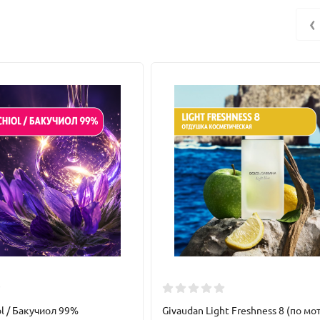
‹
и не оставляет следов. Масло идеально подходит для ухода за во
ное старение, разглаживает кожу и регулирует водно-липидн
l / Бакучиол 99%
Givaudan Light Freshness 8 (по м