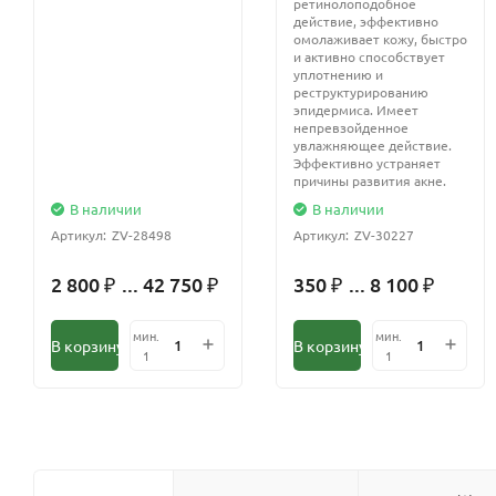
ретинолоподобное
действие, эффективно
омолаживает кожу, быстро
и активно способствует
уплотнению и
реструктурированию
эпидермиса. Имеет
непревзойденное
увлажняющее действие.
Эффективно устраняет
причины развития акне.
В наличии
В наличии
Артикул:
ZV-28498
Артикул:
ZV-30227
2 800
... 42 750
350
... 8 100
₽
₽
₽
₽
мин.
мин.
В корзину
В корзину
1
1