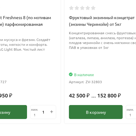
t Freshness 8 (по мотивам
Фруктовый энзимный концетрат
lue) парфюмированная
(энзимы Черимойи) от 5кг
Концентрированная смесь фруктовых
(каталаза, липаза, амилаза, протеаза) 
и мускуса и фрезии. Создаёт
плодов черимойи с очень мягкими св
оты, мягкости и комфорта.
ПАВ в упаковках от 5кг
 Light Blue. Чистый лист
В наличии
2727
Артикул:
ZV-32803
 950
42 500
... 152 800
₽
₽
₽
мин.
мин.
рзину
В корзину
1
1