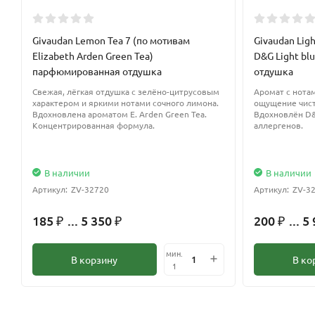
Givaudan Lemon Tea 7 (по мотивам
Givaudan Ligh
Elizabeth Arden Green Tea)
D&G Light b
парфюмированная отдушка
отдушка
Свежая, лёгкая отдушка с зелёно-цитрусовым
Аромат с нотам
характером и яркими нотами сочного лимона.
ощущение чист
Вдохновлена ароматом E. Arden Green Tea.
Вдохновлён D&G
Концентрированная формула.
аллергенов.
В наличии
В наличии
Артикул:
ZV-32720
Артикул:
ZV-3
185
... 5 350
200
... 5
₽
₽
₽
мин.
В корзину
В ко
1