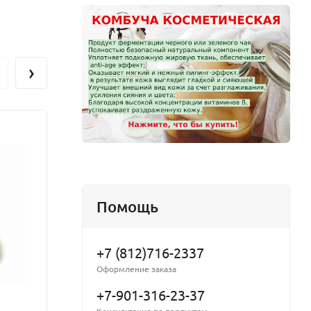
истой и
ассу в
›
Помощь
+7 (812)716-2337
Оформление заказа
+7-901-316-23-37
Консультация по продуктам