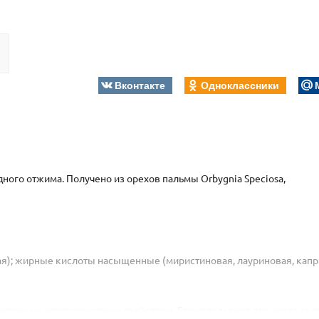
Вконтакте
Одноклассники
ного отжима. Получено из орехов пальмы Orbygnia Speciosa,
я); жирные кислоты насыщенные (миристиновая, лауриновая, капр
тным и антивозрастным свойством. Его используют для ухода за с