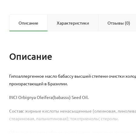
Описание
Характеристики
Отзывы (0)
Описание
Гипоаллергенное масло бабассу высшей степени очистки холод
произрастающей в Бразилии.
INCI Orbignya Oleifera(babassu) Seed Oil.
Состав
: жирные кислоты ненасыщенные (олеиновая, линолева
стеариновая, пальмитиновая); токотриенолы; стеролы.
О
бладает антимикробным, смягчающим, защитным, антиоксидан