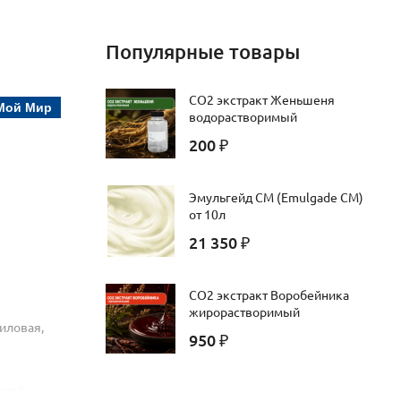
Популярные товары
CO2 экстракт Женьшеня
Мой Мир
водорастворимый
200
₽
Эмульгейд СМ (Emulgade CM)
от 10л
21 350
₽
СО2 экстракт Воробейника
жирорастворимый
иловая,
950
₽
ухой,