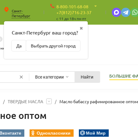
8-800-101-68-08
Санкт-
+7(812)716-23-37
Петербург
c 11 до 18ч пн-пт
✖
Санкт-Петербург ваш город?
0
0
Корзина
Да
Выбрать другой город
Пусто
енные
БОЛЬШИЕ Ф
Все категории
Найти
/
ТВЕРДЫЕ МАСЛА
/
Масло бабассу рафинированное оптом
нное оптом
Вконтакте
Одноклассники
Мой Мир