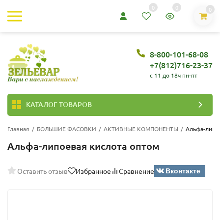
0
0
0
8-800-101-68-08
+7(812)716-23-37
c 11 до 18ч пн-пт
КАТАЛОГ ТОВАРОВ
Главная
/
БОЛЬШИЕ ФАСОВКИ
/
АКТИВНЫЕ КОМПОНЕНТЫ
/
Альфа-липо
Альфа-липоевая кислота оптом
Вконтакте
Оставить отзыв
Избранное
Сравнение