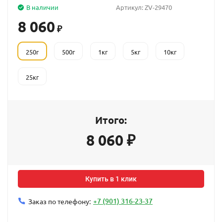
В наличии
Артикул:
ZV-29470
8 060
₽
250г
500г
1кг
5кг
10кг
25кг
Итого:
8 060
₽
Купить в 1 клик
+7 (901) 316-23-37
Заказ по телефону: