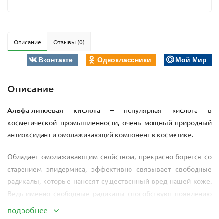
Описание
Отзывы (0)
Вконтакте
Одноклассники
Мой Мир
Описание
Альфа-липоевая кислота
– популярная кислота в
косметической промышленности, очень мощный природный
антиоксидант и омолаживающий компонент в косметике.
Обладает омолаживающим свойством, прекрасно борется со
старением эпидермиса, эффективно связывает свободные
радикалы, которые наносят существенный вред нашей коже.
Ведь именно свободные радикалы способствуют появлению
морщин, преждевременному старению и повреждениям
подробнее
кожного покрова.