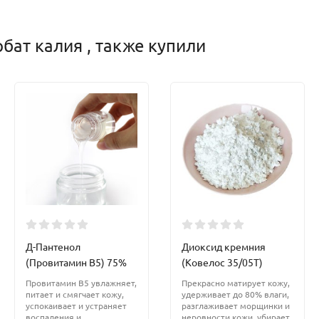
бат калия , также купили
Д-Пантенол
Диоксид кремния
(Провитамин В5) 75%
(Ковелос 35/05Т)
Провитамин В5 увлажняет,
Прекрасно матирует кожу,
питает и смягчает кожу,
удерживает до 80% влаги,
успокаивает и устраняет
разглаживает морщинки и
воспаления и
неровности кожи, убирает