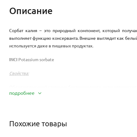
Описание
Сорбат калия – это природный компонент, который получа
выполняет функцию консерванта. Внешне выглядит как белый п
используется даже в пищевых продуктах.
INCI
Рotassium sorbate
Свойства:
Обладает высокой степенью бактерицидного, антисептическог
подробнее
Применение:
Впервые компонент был синтезирован в 1859 году из рябино
Похожие товары
микрофлору и плесневые грибы. Сорбат, он же Е202, использ
средств. Компонент можно встретить в следующих косметическ