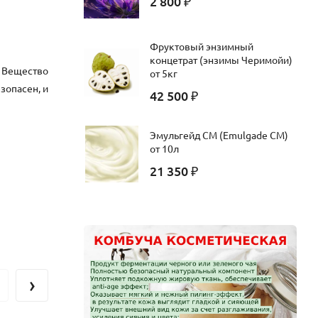
2 800
₽
Фруктовый энзимный
концетрат (энзимы Черимойи)
 Вещество
от 5кг
зопасен, и
42 500
₽
Эмульгейд СМ (Emulgade CM)
от 10л
21 350
₽
ь пагубную
›
метических