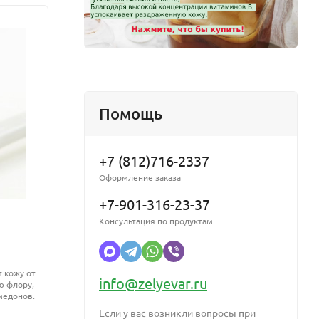
Помощь
+7 (812)716-2337
Оформление заказа
+7-901-316-23-37
аздражение
Консультация по продуктам
Oleosoft-4/Олеософт-4
CO2 э
рбат калия
жиро
 кожу от
Инновационный ферментированный комплекс
info@zelyevar.ru
ю флору,
растительных масел, разработанный для
CO₂ эк
медонов.
интенсивного ухода за кожей и волосами.
жирор
Обладает высокой биодоступностью, быстро
антиб
Если у вас возникли вопросы при
впитывается, обеспечивает питание,