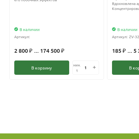
Вдохновлена ар
Концентрирова
В наличии
В наличии
Артикул:
Артикул:
ZV-3
2 800
... 174 500
185
... 5
₽
₽
₽
мин.
В корзину
В ко
1