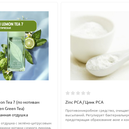
о при чрезмерной концентрации в косметике способен вызвать р
ию при индивидуальной непереносимости компонента.
on Tea 7 (по мотивам
Zinc PCA / Цинк PCA
формить заказ на консервант сорбат калия можно прямо здесь. Со
en Green Tea)
Противомикробное средство, очищает
анная отдушка
высыпаний. Регулирует бактериальну
предотвращая образование акне и ко
я отдушка с зелёно-цитрусовым
яркими нотами сочного лимона.