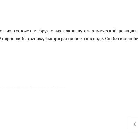
ют их косточек и фруктовых соков путем химической реакции.
орошок без запаха, быстро растворяется в воде. Сорбат калия бе
о и противогрибкового действия.
вого сока, тогда же стало известно о его способности подавлят
‹
уется повсеместно в пищевой промышленности и при создании кос
их средствах: