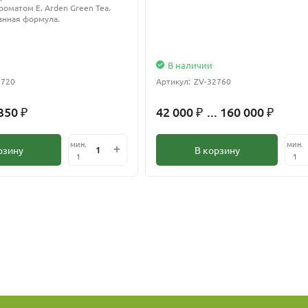
оматом E. Arden Green Tea.
нная формула.
В наличии
2720
Артикул:
ZV-32760
 350
42 000
... 160 000
₽
₽
₽
мин.
мин.
рзину
В корзину
1
1