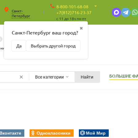
8-800-101-68-08
Санкт-
+7(812)716-23-37
Петербург
c 11 до 18ч пн-пт
✖
Санкт-Петербург ваш город?
0
0
Корзина
Да
Выбрать другой город
Пусто
енные
БОЛЬШИЕ Ф
Все категории
Найти
Вконтакте
Одноклассники
Мой Мир