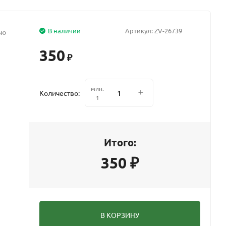
В наличии
Артикул:
ZV-26739
ью
350
₽
мин.
Количество:
1
Итого:
350
₽
В КОРЗИНУ