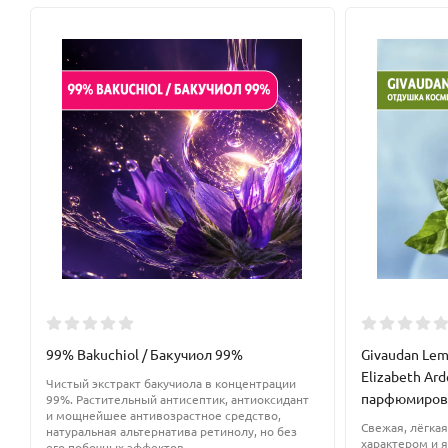
твердое и жидкое мыло;
шампуни;
всевозможные кремы;
гели для душа;
тоники;
средства для гигиены полости рта.
Противопоказания:
Сорбат практически не вызывает аллергических реакций, н
кожи и слизистых оболочек. Не рекомендован к использован
99% Bakuchiol / Бакучиол 99%
Givaudan Lem
Купить сорбат калия вы можете в нашем интернет магазине. О
Elizabeth Ard
всегда в наличии
Чистый экстракт бакучиола в концентрации
парфюмиров
99%. Растительный антисептик, антиоксидант
и мощнейшее антивозрастное средство,
Свежая, лёгка
натуральная альтернатива ретинолу, но без
характером и 
его побочных эффектов