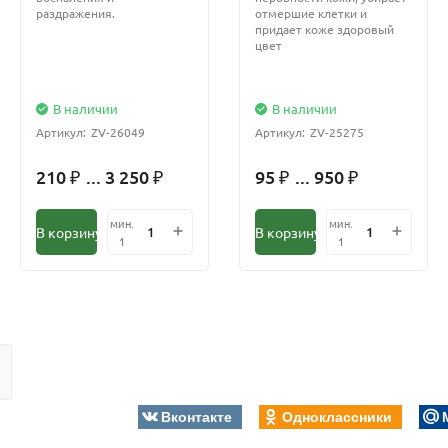
раздражения.
отмершие клетки и
придает коже здоровый
цвет
В наличии
В наличии
Артикул:
ZV-26049
Артикул:
ZV-25275
210
... 3 250
95
... 950
₽
₽
₽
₽
мин.
мин.
В корзину
В корзину
1
1
Вконтакте
Одноклассники