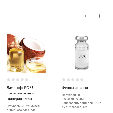
‹
›
Ламесофт РО65
Феноксиэтанол
Кокоглюкозид и
Популярный
глицерил олеат
косметический
консервант, пришедший на
Натуральный усилитель
смену парабенам
липидного слоя для