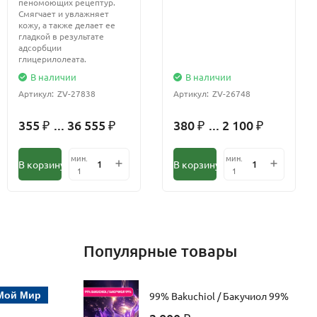
пеномоющих рецептур.
Смягчает и увлажняет
кожу, а также делает ее
гладкой в результате
адсорбции
глицерилолеата.
В наличии
В наличии
Артикул:
ZV-27838
Артикул:
ZV-26748
355
... 36 555
380
... 2 100
₽
₽
₽
₽
мин.
мин.
В корзину
В корзину
1
1
Популярные товары
Мой Мир
99% Bakuchiol / Бакучиол 99%