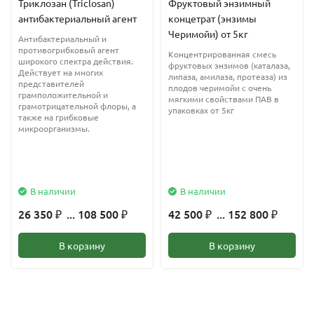
Триклозан (Triclosan)
Фруктовый энзимный
вязкий, но нет горечи. Напиток более крепкий по сравнению с
антибактериальный агент
концетрат (энзимы
китайским чаем, но более мягкий, чем цейлонский чай.
Черимойи) от 5кг
Антибактериальный и
противогрибковый агент
Концентрированная смесь
Для порции чая достаточно добавить 1 чайную ложку заварки.
широкого спектра действия.
фруктовых энзимов (каталаза,
Действует на многих
липаза, амилаза, протеаза) из
представителей
плодов черимойи с очень
Настаивается в течение пяти - семи минут. Пьют после
грамположительной и
мягкими свойствами ПАВ в
грамотрицательной флоры, а
остужения с добавлением лимона, сухофруктов. При
упаковках от 5кг
также на грибковые
добавлении молока, меда, мяты, чабреца приятное
микроорганизмы.
послевкусие не ощущается.
Чай нужно хранить в сухом месте, лучше в жестяных банках с
герметичными крышками. Правильное хранение убережет чай
В наличии
В наличии
от влаги и запахов посторонних, сохранит его вкусовые
26 350
... 108 500
42 500
... 152 800
₽
₽
₽
₽
качества.
В корзину
В корзину