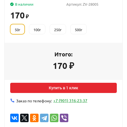
В наличии
Артикул:
ZV-28005
170
₽
50г
100г
250г
500г
Итого:
170
₽
Купить в 1 клик
+7 (901) 316-23-37
Заказ по телефону: