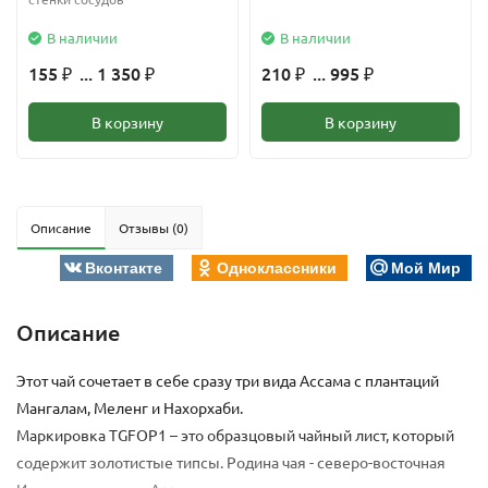
В наличии
В наличии
155
... 1 350
210
... 995
₽
₽
₽
₽
В корзину
В корзину
Описание
Отзывы (0)
Вконтакте
Одноклассники
Мой Мир
Описание
Этот чай сочетает в себе сразу три вида Ассама с плантаций
Мангалам, Меленг и Нахорхаби.
Маркировка TGFOP1 – это образцовый чайный лист, который
содержит золотистые типсы. Родина чая - северо-восточная