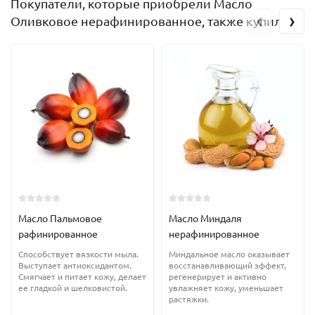
Покупатели, которые приобрели Масло
‹
›
Оливковое нерафинированное, также купили
Масло Пальмовое
Масло Миндаля
рафинированное
нерафинированное
Способствует вязкости мыла.
Миндальное масло оказывает
Выступает антиоксидантом.
восстанавливающий эффект,
Смягчает и питает кожу, делает
регенерирует и активно
ее гладкой и шелковистой.
увлажняет кожу, уменьшает
растяжки.