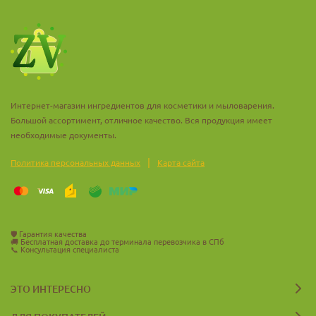
способствует быстрому заживлению ран, улучшает
координацию и зрение. Витамины A, D, E и K укрепляют
костную ткань, мышцы и клетки стенок кишечника. Фенолы
замедляют процесс старения и укрепляют иммунную систему.
Оливковое масло
способствует профилактике сердечно-
Интернет-магазин ингредиентов для косметики и мыловарения.
сосудистых заболеваний, снижает уровень вредного
Большой ассортимент, отличное качество. Вся продукция имеет
холестерина.
необходимые документы.
|
Политика персональных данных
Карта сайта
пр-во Испания
🛡️
Гарантия качества
🚚
Бесплатная доставка до терминала перевозчика в СПб
📞
Консультация специалиста
ЭТО ИНТЕРЕСНО