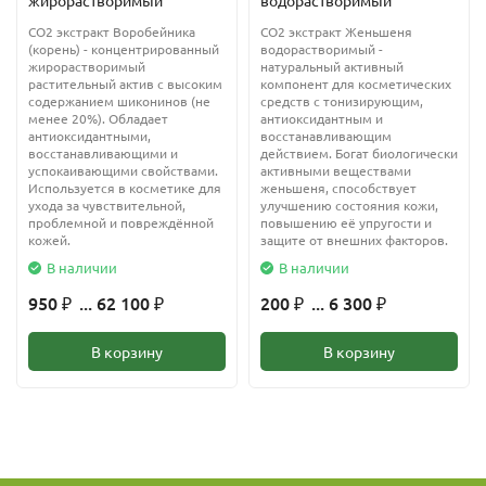
жирорастворимый
водорастворимый
для устранения сильного вкуса (который считается
CO2 экстракт Воробейника
СО2 экстракт Женьшеня
дефектом) и содержания кислот (свободные жирные
(корень) - концентрированный
водорастворимый -
жирорастворимый
натуральный активный
кислоты).
растительный актив с высоким
компонент для косметических
содержанием шиконинов (не
средств с тонизирующим,
Жмыховое обозначает масло, полученное из отжимок с
менее 20%). Обладает
антиоксидантным и
антиоксидантными,
восстанавливающим
использованием химических растворителей, обычно
восстанавливающими и
действием. Богат биологически
гексана, и под воздействием температуры.
успокаивающими свойствами.
активными веществами
Используется в косметике для
женьшеня, способствует
ухода за чувствительной,
улучшению состояния кожи,
Оливковое масло
почти полностью состоит из ненасыщенных
проблемной и повреждённой
повышению её упругости и
жиров (жирных кислот), которые снижают уровень вредного
кожей.
защите от внешних факторов.
холестерина, не влияя на содержание полезной его
В наличии
В наличии
разновидности, тем самым поддерживается нормальный
950
... 62 100
200
... 6 300
₽
₽
₽
₽
баланс жизненно важных элементов в организме.
Употребление масла способствует профилактике сердечно-
В корзину
В корзину
сосудистых заболеваний, диабета и ожирения.
Олеиновая кислота, содержащаяся в оливках, расщепляет
холестерин в организме, укрепляет стенки кровеносных
сосудов, делает их более эластичными. Линолиевая кислота