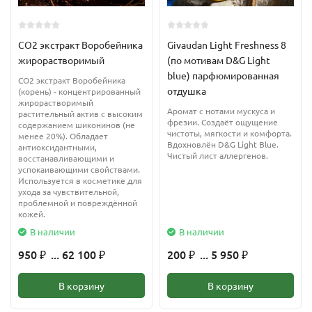
диеты человеческий организм остро нуждается в
дополнительной энергетической подпитке. Особенно она
СО2 экстракт Воробейника
Givaudan Light Freshness 8
требуется для правильной бесперебойной работы таких
жирорастворимый
(по мотивам D&G Light
органов, как поджелудочная и щитовидная железа, так как от
blue) парфюмированная
CO2 экстракт Воробейника
их функционирования будет зависеть уровень скорости
отдушка
(корень) - концентрированный
обменных процессов.
жирорастворимый
Аромат с нотами мускуса и
растительный актив с высоким
фрезии. Создаёт ощущение
содержанием шиконинов (не
чистоты, мягкости и комфорта.
менее 20%). Обладает
Вдохновлён D&G Light Blue.
антиоксидантными,
Чистый лист аллергенов.
восстанавливающими и
успокаивающими свойствами.
Используется в косметике для
ухода за чувствительной,
проблемной и повреждённой
кожей.
В наличии
В наличии
950
... 62 100
200
... 5 950
₽
₽
₽
₽
В корзину
В корзину