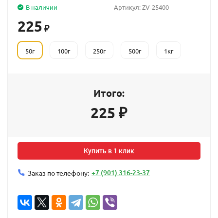
В наличии
Артикул:
ZV-25400
225
₽
50г
100г
250г
500г
1кг
Итого:
225
₽
Купить в 1 клик
+7 (901) 316-23-37
Заказ по телефону: