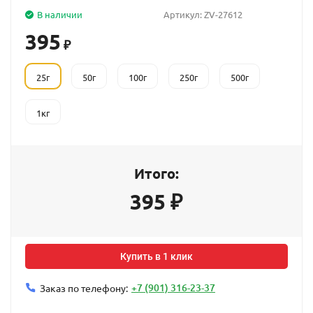
В наличии
Артикул:
ZV-27612
395
₽
25г
50г
100г
250г
500г
1кг
Итого:
395
₽
Купить в 1 клик
+7 (901) 316-23-37
Заказ по телефону: