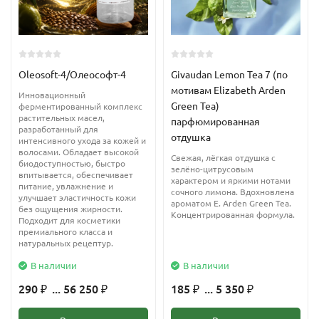
Применение в косметических целях:
Бромелайн
используется в косметологии в качестве
эксфолианта при создании энзимных пилингов. Позволяет
достичь эффекта аналогичного эффекту от использования
Oleosoft-4/Олеософт-4
Givaudan Lemon Tea 7 (по
высоких концентраций фруктовых кислот, однако с меньшим
мотивам Elizabeth Arden
Инновационный
количеством побочных эффектов за счет более деликатного
Green Tea)
ферментированный комплекс
растительных масел,
воздействия.
парфюмированная
разработанный для
отдушка
увеличивает проницаемость для остальных ингредиентов в
интенсивного ухода за кожей и
волосами. Обладает высокой
косметике
Свежая, лёгкая отдушка с
биодоступностью, быстро
зелёно-цитрусовым
Растворяет и отшелушивает ороговелые чешуйки эпидермиса;
впитывается, обеспечивает
характером и яркими нотами
питание, увлажнение и
Прочищает и открывает закупоренные поры;
сочного лимона. Вдохновлена
улучшает эластичность кожи
ароматом E. Arden Green Tea.
Обновляет кожный покров;
без ощущения жирности.
Концентрированная формула.
Подходит для косметики
Обладает увлажняющими свойствами
премиального класса и
натуральных рецептур.
Обладает антибактериальными и противовоспалительными
свойствами
В наличии
В наличии
Снимает отечность
290
... 56 250
185
... 5 350
₽
₽
₽
₽
Стимулирует обновление кожи за счет чего улучшает цвет
лица, помогает бороться с пигментацией и постакне