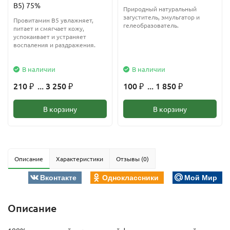
В5) 75%
Природный натуральный
загуститель, эмульгатор и
Провитамин В5 увлажняет,
гелеобразователь.
питает и смягчает кожу,
успокаивает и устраняет
воспаления и раздражения.
В наличии
В наличии
210
... 3 250
100
... 1 850
₽
₽
₽
₽
В корзину
В корзину
Описание
Характеристики
Отзывы (0)
Вконтакте
Одноклассники
Мой Мир
Описание