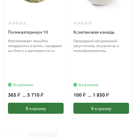
Поликватерниум 10
Ксантановая камедь
Разглаживает чешуйки
Природный натуральный
эпидермиса и волос, придавая
загуститель, эмульгатор и
им блеск и шелковистость
гелеобразователь.
В наличии
В наличии
365
... 5 710
100
... 1 850
₽
₽
₽
₽
В корзину
В корзину