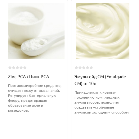
незаменимым для ухода за жирной и проблемной кожей.
Также применяется для укрепления волос, стимулируя их рост
и улучшая состояние кожи головы.
Внешний вид:
прозрачная жидкость светло-зеленого цвета с
характерным запахом эвкалипта.
Растворимость:
в воде.
Процент ввода:
0,5-2%.
Свойства:
Zinc PCA / Цинк PCA
Эмульгейд СМ (Emulgade
Антисептическое и антибактериальное действие
CM) от 10л
Противомикробное средство,
очищает кожу от высыпаний.
Противовоспалительное действие
Принадлежит к новому
Регулирует бактериальную
поколению комплексных
флору, предотвращая
эмульгаторов, позволяет
Очищает и успокаивает кожу
образование акне и
создавать устойчивые
комедонов.
эмульсии холодным способом
Укрепляет волосы и кожу головы
Регулирует работу сальных желез
Применение: