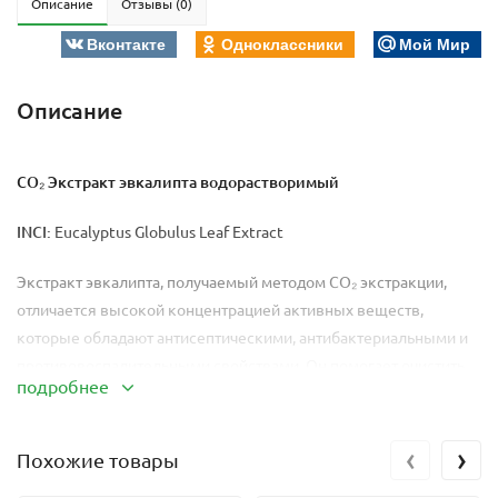
Описание
Отзывы (0)
Вконтакте
Одноклассники
Мой Мир
Описание
CO₂ Экстракт эвкалипта водорастворимый
INCI:
Eucalyptus Globulus Leaf Extract
Экстракт эвкалипта, получаемый методом CO₂ экстракции,
отличается высокой концентрацией активных веществ,
которые обладают антисептическими, антибактериальными и
противовоспалительными свойствами. Он помогает очистить
подробнее
кожу от токсинов и загрязнений, улучшает микроциркуляцию и
ускоряет заживление воспалений. Экстракт эвкалипта
способствует увлажнению и восстановлению кожи,
‹
›
Похожие товары
нормализует работу сальных желез, что делает его