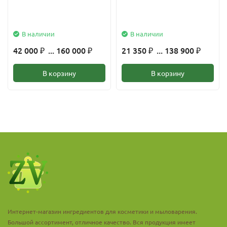
Средства для ухода за жирной и проблемной кожей
В наличии
В наличии
Лосьоны и тоники
42 000
... 160 000
21 350
... 138 900
₽
₽
₽
₽
Увлажняющие и очищающие кремы
В корзину
В корзину
Шампуни и бальзамы для волос
Средства для кожи головы
Условия хранения:
в сухом, прохладном месте при
температуре не выше +25 °С и относительной влажности
воздуха не более 90 %.
Интернет-магазин ингредиентов для косметики и мыловарения.
Большой ассортимент, отличное качество. Вся продукция имеет