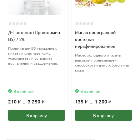
Д-Пантенол (Провитамин
Масло виноградной
В5) 75%
косточки
нерафинированное
Провитамин В5 увлажняет,
питает и смягчает кожу,
Масло холодного отжима,
успокаивает и устраняет
высокой проникающей
воспаления и раздражения.
способности для любого типа
кожи
В наличии
В наличии
210
... 3 250
135
... 1 200
₽
₽
₽
₽
В корзину
В корзину