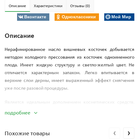
Описание
Характеристики
Отзывы (0)
Вконтакте
Одноклассники
Мой Мир
Описание
Нерафинированное масло вишневых косточек добывается
методом холодного прессования из косточек одноименного
плода. Имеет жидкую структуру и светло-желтый цвет. Не
отличается характерным запахом. Легко впитывается в
верхние слои дермы, имеет выраженный эффект смягчения
уже после разовой процедуры.
Является идеальным дополнением косметических средств.
Содержит в составе элеостеариновую кислоту,витамины ЕА и
подробнее
фитостеролы. Обладает смягчающим, успокаивающим,
регенерирующим свойствами. Применяется для обогащения
‹
›
Похожие товары
масок, кремов, лосьонов, бальзамов.