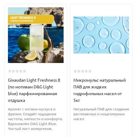
К основным свойствам масла относятся: защита клеточных
мембран кожи, синтез коллагена, поддержание тонуса,
увлажнение и питание кожи. Является антивозрастным
средством.
Образует на коже тонкую защитную пленку, отталкивает УФ-
излучения и сохраняет водный баланс. Применяется при
проблемной коже для устранения очагов воспаления.
Используется для создания косметических средств в
Givaudan Light Freshness 8
Микромульс натуральный
домашних условиях, для массажа, в мыловарении. Может
(по мотивам D&G Light
ПАВ для жидких
применяться самостоятельно в качестве базы или масляных
blue) парфюмированная
гидрофильных масел от
смесях, занимая 20-30% состава.
отдушка
5кг
Аромат с нотами мускуса и
Натуральный ПАВ для создания
пр-во Турция
фрезии. Создаёт ощущение
растекаемых и мицеллярных
чистоты, мягкости и комфорта.
масел
Вдохновлён D&G Light Blue.
Чистый лист аллергенов.