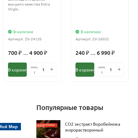
высшего качества Extra
Virgin.
В наличии
В наличии
Артикул:
ZV-24120
Артикул:
ZV-26032
700
... 4 900
240
... 6 990
₽
₽
₽
₽
мин.
мин.
В корзину
В корзину
1
1
Популярные товары
СО2 экстракт Воробейника
Мой Мир
жирорастворимый