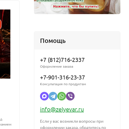
Помощь
, помогает
тав многих
+7 (812)716-2337
Оформление заказа
ля лечения
+7-901-316-23-37
Консультация по продуктам
Микромульс натуральный ПАВ для
Трикл
же придает
жидких гидрофильных масел от 5кг
агент
info@zelyevar.ru
Натуральный ПАВ для создания растекаемых и
Антиб
ый
мицеллярных масел
агент 
Если у вас возникли вопросы при
ржанием
на мно
оформлении заказа, обратитесь по
грамп