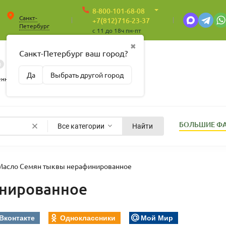
8-800-101-68-08
Санкт-
+7(812)716-23-37
Петербург
c 11 до 18ч пн-пт
✖
Санкт-Петербург ваш город?
0
0
Корзина
Да
Выбрать другой город
Пусто
енные
БОЛЬШИЕ Ф
Все категории
Найти
Масло Семян тыквы нерафинированное
нированное
Вконтакте
Одноклассники
Мой Мир