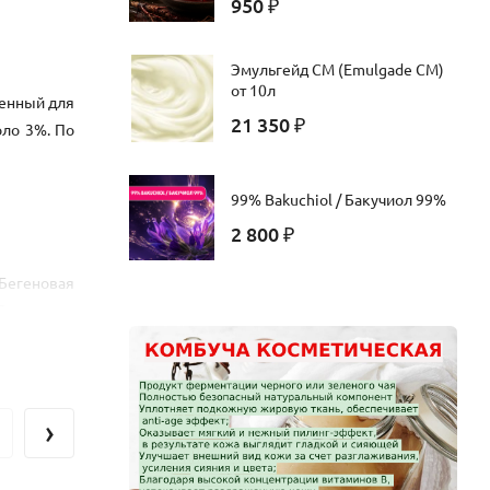
950
₽
Эмульгейд СМ (Emulgade CM)
от 10л
ценный для
21 350
₽
оло 3%. По
99% Bakuchiol / Бакучиол 99%
2 800
₽
 Бегеновая
 Линолевая
.3% Ценное
раниться в
и полезные
ого масла,
›
тостеролы,
ных ложках