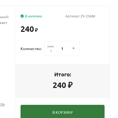
В наличии
Артикул:
ZV-25688
льной
вает
240
₽
мин.
Количество:
1
Итого:
240
₽
СЛА
В КОРЗИНУ