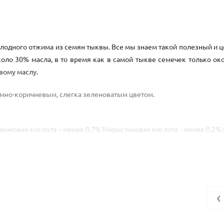
олодного отжима из семян тыквы. Все мы знаем такой полезный и 
оло 30% масла, в то время как в самой тыкве семечек только ок
вому маслу.
мно-коричневым, слегка зеленоватым цветом.
ахиновая кислота – менее 0.7% Миристиновая кислота - менее 0.2%
альмитолеиновая кислота -менее 0.5% Олеиновая кислота – 18-45%
 Эйкозеновая кислота - менее 0.5% Эруковая кислота - менее 0
твенное масло должно разливаться в флаконы темного цвета и х
 При неправильном хранении тыквенное масло может потерять сво
ненасыщенных жирных кислот, входят небольшое количество эфирн
‹
в (цинк, железо, магний, селен, кальций, фосфор и другие), фи
тиноидов), В1, В2, В3, В6, В9, С, К, Р, Е, T. В двух-трех чай