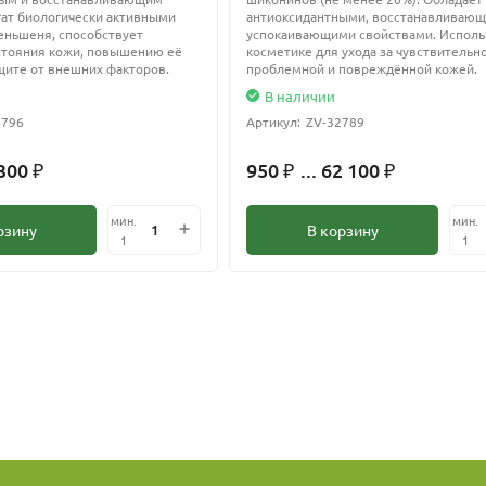
гат биологически активными
антиоксидантными, восстанавливающ
темы человека: стимулирует иммунную систему, повышает сопрот
ньшеня, способствует
успокаивающими свойствами. Исполь
болизм, благотворно влияет на пищеварительную систему, снижа
тояния кожи, повышению её
косметике для ухода за чувствительн
щите от внешних факторов.
проблемной и повреждённой кожей.
ечения простатита и т.д.
В наличии
2796
Артикул:
ZV-32789
 300
950
... 62 100
₽
₽
₽
офилактического средства – заправка салатов, добавка к овощны
мин.
мин.
рзину
В корзину
1
1
 сыром виде
о
дном месте