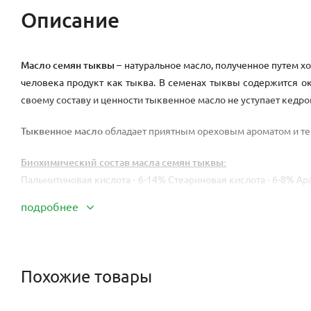
Описание
Масло семян тыквы
– натуральное масло, полученное путем х
человека продукт как тыква. В семенах тыквы содержится ок
своему составу и ценности тыквенное масло не уступает кедро
Тыквенное масло
обладает приятным ореховым ароматом и те
Биохимический состав масла семян тыквы:
Пальмитиновая кислота - 6-14% Стеариновая кислота - 6-8% Ар
кислота - менее 0.5% Лигноцериновая кислота - менее 0.5% П
подробнее
кислота - менее 30-48% Альфа-линоленовая кислота 14– 15%
тыквенное масло требует к себе особого отношения. Качес
темном месте при температуре не выше 15 градусов Цельсия.
свойства. В состав тыквенного масла, кроме насыщенных и 
Похожие товары
легкоусваиваемые белки, около 50 макро- и микроэленменто
флавоноиды, фосфолипиды, пектины, витамины А (в виде каро