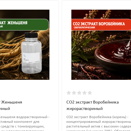
Е, F (комплекса ненасыщенных жирных кислот).
ельной кожей, прекрасно смягчает и восстанавливает эпидермис
 бактерицидным, противоаллергическим свойством, входит в сос
ства, шампуни, бальзамы для губ и т.д.
твам масло получило широкое распространение в дерматологии д
тез, и т.д.)
кожей, в качестве транспортного масла в ароматерапии.
т Женьшеня
СО2 экстракт Воробейника
ногтей, регенерирует кожный покров, защищает от солнца, а так
римый
жирорастворимый
амин Е.
Женьшеня водорастворимый -
CO2 экстракт Воробейника (корень) -
ктивный компонент для
концентрированный жирорастворим
 средств с тонизирующим,
растительный актив с высоким соде
ным и восстанавливающим
шиконинов (не менее 20%). Обладает