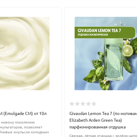
родукта). Наиболее эффективный процент до 7%
 (Emulgade CM) от 10л
Givaudan Lemon Tea 7 (по мотива
Elizabeth Arden Green Tea)
 новому поколению
парфюмированная отдушка
мульгаторов, позволяет
ойчивые эмульсии холодным
Свежая, лёгкая отдушка с зелёно-ци