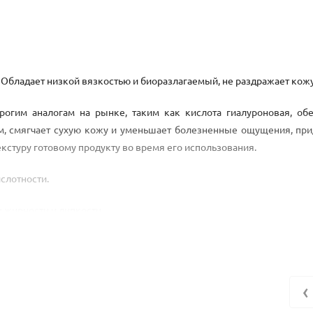
а. Обладает низкой вязкостью и биоразлагаемый, не раздражает кожу
рогим аналогам на рынке, таким как кислота гиалуроновая, об
, смягчает сухую кожу и уменьшает болезненные ощущения, при
екстуру готовому продукту во время его использования.
слотности.
м жирности и липкости.
ии любой косметики, это компонент при производстве кремов и
лос, детской и декоративной косметики и т.д.
‹
живанию.