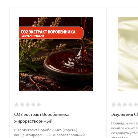
Рекомендованный процент ввода
– 1-20% (в зависимости от п
Купить гидрованс можете в нашем магазине!
СО2 экстракт Воробейника
Эмульгейд СМ
жирорастворимый
Принадлежит к
комплексных э
CO2 экстракт Воробейника (корень) -
создавать уст
концентрированный жирорастворимый
способом