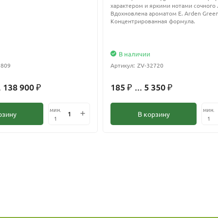
характером и яркими нотами сочного
Вдохновлена ароматом E. Arden Green
Концентрированная формула.
В наличии
2809
Артикул:
ZV-32720
. 138 900
185
... 5 350
₽
₽
₽
мин.
мин.
рзину
В корзину
1
1