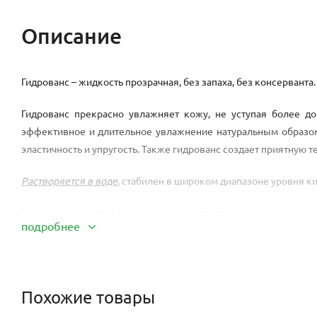
Описание
Гидрованс – жидкость прозрачная, без запаха, без консервант
Гидрованс прекрасно увлажняет кожу, не уступая более до
эффективное и длительное увлажнение натуральным образом
эластичность и упругость. Также гидрованс создает приятную т
Растворяется в воде
, стабилен в широком диапазоне уровня ки
Гидрованс помогает создавать легкие текстуры, не придавая и
подробнее
Данный увлажняющий компонент применяется при изготовлен
для лица и тела, гелей и тоников, шампуней и бальзамов для во
Похожие товары
Гидрованс дает эмульсии стабильность к оттаиванию/размора