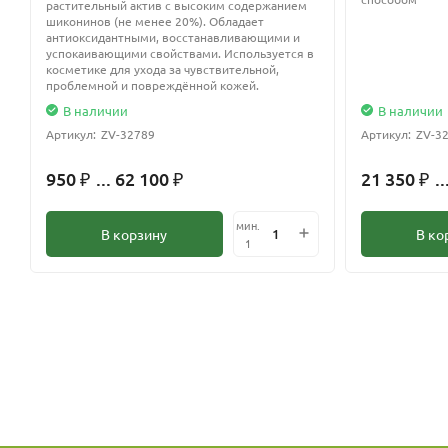
растительный актив с высоким содержанием
шиконинов (не менее 20%). Обладает
антиоксидантными, восстанавливающими и
успокаивающими свойствами. Используется в
косметике для ухода за чувствительной,
проблемной и повреждённой кожей.
В наличии
В наличии
Артикул:
ZV-32789
Артикул:
ZV-3
950
... 62 100
21 350
..
₽
₽
₽
мин.
В корзину
В ко
1