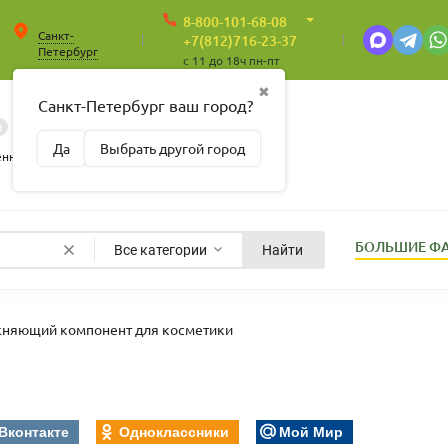
8-800-101-68-08
Санкт-
+7(812)716-23-37
Петербург
c 11 до 18ч пн-пт
✖
Санкт-Петербург ваш город?
0
0
Корзина
Да
Выбрать другой город
Пусто
енные
БОЛЬШИЕ Ф
Все категории
Найти
жняющий компонент для косметики
Вконтакте
Одноклассники
Мой Мир