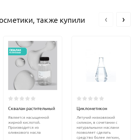
‹
›
осметики, также купили
Сквалан растительный
Циклометикон
Является насыщенной
Летучий низковязкий
жирной кислотой.
силикон, в сочетании с
Производится из
натуральными маслами
оливкового масла
позволяет сделать
средство более легким,