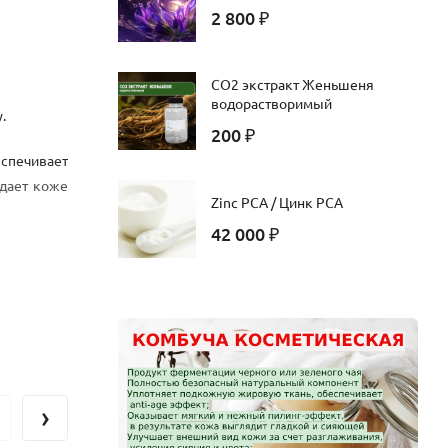
2 800
₽
CO2 экстракт Женьшеня
водорастворимый
.
200
₽
еспечивает
дает коже
Zinc PCA / Цинк PCA
42 000
₽
 лосьонов
›