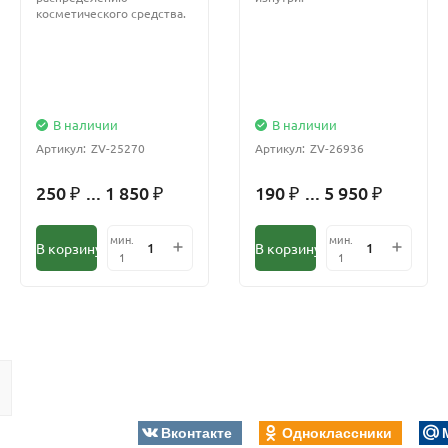
косметического средства.
В наличии
В наличии
Артикул:
ZV-25270
Артикул:
ZV-26936
250
... 1 850
190
... 5 950
₽
₽
₽
₽
мин.
мин.
В корзину
В корзину
1
1
Вконтакте
Одноклассники