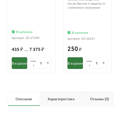
после бритья и защиты от
солнечного излучения
В наличии
В наличии
Артикул:
ZV-27599
Артикул:
ZV-30351
250
435
... 7 375
₽
₽
₽
мин.
мин.
В корзину
В корзину
1
1
Описание
Характеристики
Отзывы (0)