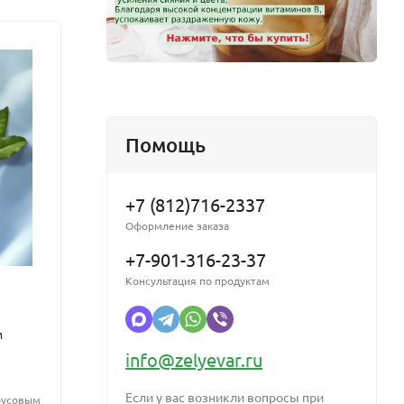
Помощь
+7 (812)716-2337
Оформление заказа
+7-901-316-23-37
Консультация по продуктам
м
Фруктовый энзимный концетрат
Givau
(энзимы Черимойи) от 5кг
D&G L
info@zelyevar.ru
отду
Концентрированная смесь фруктовых энзимов
(каталаза, липаза, амилаза, протеаза) из
Если у вас возникли вопросы при
трусовым
Аромат