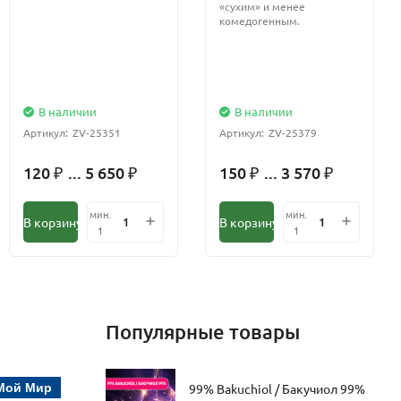
«сухим» и менее
комедогенным.
В наличии
В наличии
Артикул:
ZV-25351
Артикул:
ZV-25379
120
... 5 650
150
... 3 570
₽
₽
₽
₽
мин.
мин.
В корзину
В корзину
1
1
Популярные товары
Мой Мир
99% Bakuchiol / Бакучиол 99%