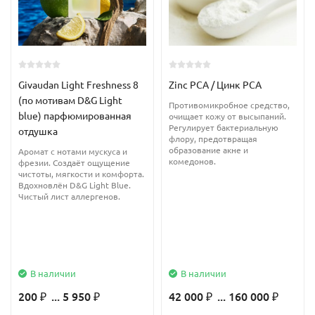
Рекомендуемый процент ввода:
Растительные воски и парафин используется до 10%
Ароматичекие саше и благовония до 50%
Givaudan Light Freshness 8
Zinc PCA / Цинк PCA
(по мотивам D&G Light
Противомикробное средство,
Лосьоны и парфюмерия до 4%
blue) парфюмированная
очищает кожу от высыпаний.
Регулирует бактериальную
отдушка
флору, предотвращая
Масла для ванны, мыло, гели до 4%
образование акне и
Аромат с нотами мускуса и
комедонов.
фрезии. Создаёт ощущение
чистоты, мягкости и комфорта.
Очищающие продукты до 4%
Вдохновлён D&G Light Blue.
Чистый лист аллергенов.
Подходит для использования в мыле с нуля
В наличии
В наличии
200
... 5 950
42 000
... 160 000
₽
₽
₽
₽