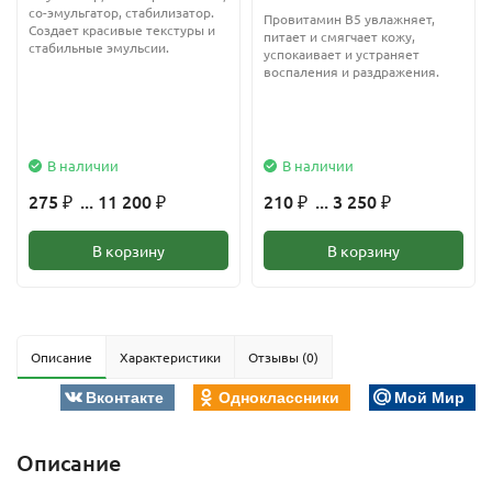
со-эмульгатор, стабилизатор.
Провитамин В5 увлажняет,
Создает красивые текстуры и
питает и смягчает кожу,
стабильные эмульсии.
успокаивает и устраняет
воспаления и раздражения.
В наличии
В наличии
275
... 11 200
210
... 3 250
₽
₽
₽
₽
В корзину
В корзину
Описание
Характеристики
Отзывы (0)
Вконтакте
Одноклассники
Мой Мир
Описание