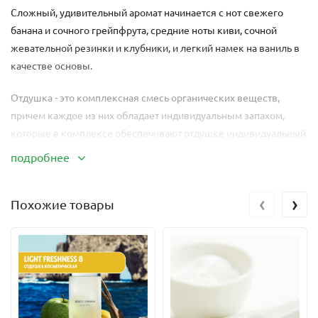
Сложный, удивительный аромат начинается с нот свежего
банана и сочного грейпфрута, средние ноты киви, сочной
жевательной резинки и клубники, и легкий намек на ваниль в
качестве основы.
Отдушка - это комплексная смесь органических веществ,
причем каждое из них обладает индивидуальным запахом,
которые в комплексе обеспечивают отдушке индивидуальный
аромат. Кроме ароматических веществ, отдушка также
подробнее
содержит растворитель, добавляемый для обеспечения ее
хорошего распределения в конечном продукте (пропилен
‹
›
Похожие товары
гликоль), и фиксатор, вводимый для снижения летучести
компонентов отдушки и сохранения запаха в течение более
долгого времени.
Растворимость:
жирорастворим
Содержание ванили:
0,3%.