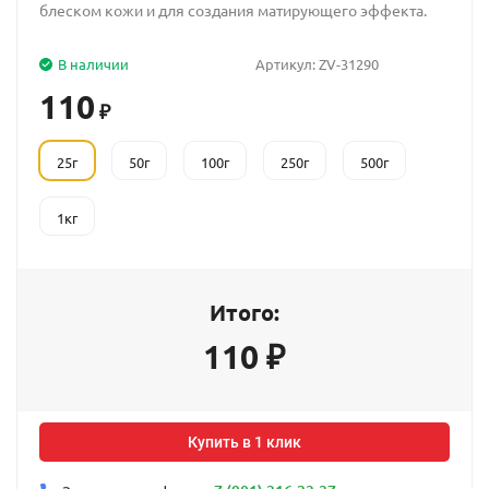
блеском кожи и для создания матирующего эффекта.
В наличии
Артикул:
ZV-31290
110
₽
25г
50г
100г
250г
500г
1кг
Итого:
110
₽
Купить в 1 клик