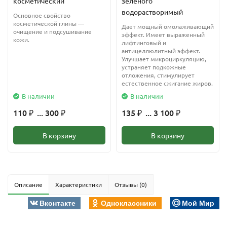
косметический
зеленого
водорастворимый
Основное свойство
косметической глины —
Дает мощный омолаживающий
очищение и подсушивание
эффект. Имеет выраженный
кожи.
лифтинговый и
антицеллюлитный эффект.
Улучшает микроциркуляцию,
устраняет подкожные
отложения, стимулирует
естественное сжигание жиров.
В наличии
В наличии
110
... 300
135
... 3 100
₽
₽
₽
₽
В корзину
В корзину
Описание
Характеристики
Отзывы (0)
Вконтакте
Одноклассники
Мой Мир