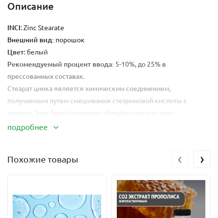
Описание
INCI
: Zinc Stearate
Внешний вид:
порошок
Цвет
: белый
Рекомендуемый процент ввода:
5-10%, до 25% в
прессованных составах.
Стеарат цинка является химическим соединением,
получаемым путем смешивания стеариновой кислоты с
цинком. Этот белый порошок обладает множеством
уникальных свойств, которые делают его ценным
подробнее
компонентом в косметической промышленности.
‹
›
Похожие товары
Прежде всего, стеарат цинка широко используется в качестве
стабилизатора. Он помогает сохранить консистенцию и
структуру косметических продуктов, предотвращая
разделение компонентов. Благодаря этому свойству, стеарат
цинка используется в различных кремах, помадах, тональных