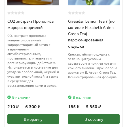
Применение
: в качестве тоника для лица - улучшает и
выравнивает тон кожи, может применяться в чистом виде.
CO2 экстракт Прополиса
Givaudan Lemon Tea 7 (по
Снимает следы усталости и успешно борется с разного рода
жирорастворимый
мотивам Elizabeth Arden
кожными болезнями.
Green Tea)
CO₂ экстракт прополиса -
парфюмированная
концентрированный
Добавляя в шампунь, кондиционер, ополаскиватель или
жирорастворимый актив с
отдушка
бальзам, либо просто распыляя воду из пульверизатора можно
выраженным
антибактериальным,
Свежая, лёгкая отдушка с
добиться блеска и послушности волос, вернуть здоровье кожи
противовоспалительным и
зелёно-цитрусовым
регенерирующим действием.
головы, избавиться от надоедливой перхоти.
характером и яркими нотами
Используется в косметике для
сочного лимона. Вдохновлена
ухода за проблемной, жирной и
ароматом E. Arden Green Tea.
При распылении в помещении или на постельное белье за
чувствительной кожей, а также
Концентрированная формула.
в средствах для
короткий срок улучшится настроение, вернутся силы, нервное
восстановления кожи и волос.
напряжение покинет тело.
В наличии
В наличии
Используется в виде:
210
... 6 300
185
... 5 350
₽
₽
₽
₽
тоника для лица – достаточно нанести чистый гидролат на
В корзину
В корзину
ватный диск и протереть кожу, ни в коем случае не тереть.