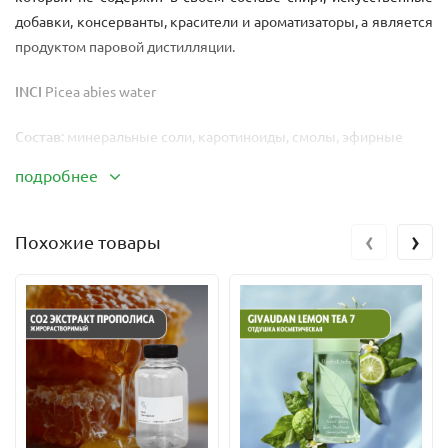
добавки, консерванты, красители и ароматизаторы, а является
продуктом паровой дистилляции.
INCI
Picea abies water
Состав
: минеральные соли, каротиноиды, смолы, эфирные
масла, аминокислоты, дубильные вещества, марганец, медь,
подробнее
железо, хром, витамины В3, С, Е, РР, К и азулены -
естественные антиоксиданты.
‹
›
Похожие товары
Свойства
: оказывает противомикробное, обезболивающее,
противовоспалительное и дезодорирующее действия.
Укрепляет и повышает естественный иммунитет кожи,
выравнивает ее тон и улучшает качество кожных покровов.
Повышает сопротивляемость организма к негативным
внешним факторам. Снимает напряжение и усталость. Может
использоваться в качестве ополаскивателя для ротовой
полости (развести водой), снимает кровоточивость десен.