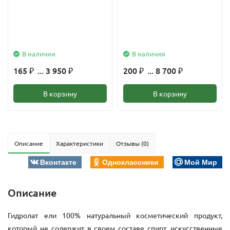
В наличии
В наличии
165
... 3 950
200
... 8 700
₽
₽
₽
₽
В корзину
В корзину
Описание
Характеристики
Отзывы (0)
Вконтакте
Одноклассники
Мой Мир
Описание
Гидролат ели 100% натуральный косметический продукт,
который не содержит в своем составе спирт, искусственные